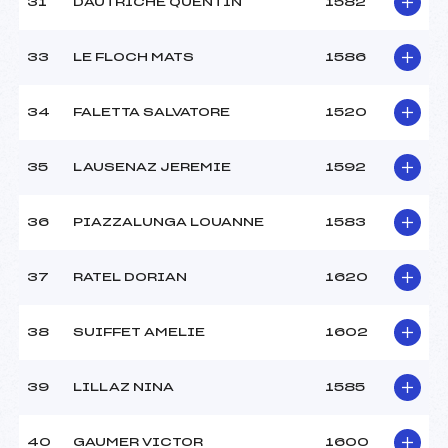
31
DAUTRICHE QUENTIN
1582
33
LE FLOCH MATS
1586
34
FALETTA SALVATORE
1520
35
LAUSENAZ JEREMIE
1592
36
PIAZZALUNGA LOUANNE
1583
37
RATEL DORIAN
1620
38
SUIFFET AMELIE
1602
39
LILLAZ NINA
1585
40
GAUMER VICTOR
1600