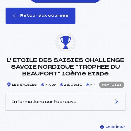
Retour aux courses
foi(s) le ski
L' ETOILE DES SAISIES CHALLENGE
SAVOIE NORDIQUE "TROPHEE DU
BEAUFORT" 10ème Etape
LES SAISIES
Mixte
28/03/10
FP
FSAT0121
Informations sur l’épreuve
JURY DE COMPÉTITION
Imprimer
Délégué Technique :
RAMIERE BERNARD (SA)