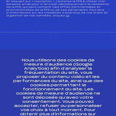
En cliquant sur « inscription », j’autorise la FFS à utiliser mon
adresse email pour m’envoyer périodiquement la newsletter
de la FFS, qui peut contenir des offres commerciales et
promotionnelles de la FFS ou de ses partenaires. Pour plus
d’informations sur les modalités d’exercice de vos droits et
la gestion de vos données, cliquez
ici
CONTACT
Nous utilisons des cookies de
ESPACE PRESSE
mesure d’audience (Google
Analytics) afin d’analyser la
fréquentation du site, vous
Ressources
proposer du contenu vidéo et les
performances du site, ainsi que des
Pass’Neige
cookies permettant le
Projet sportif fédéral
fonctionnement du site. Les
cookies de mesure d’audience ne
Projet de performance fédéral
sont déposés qu’avec votre
Antidopage
consentement. Vous pouvez
Pôle Développement, Formation, Suivi
accepter, refuser ou personnaliser
Scientifique
vos choix à tout moment. Pour
Listes ministérielles
obtenir plus d'informations sur