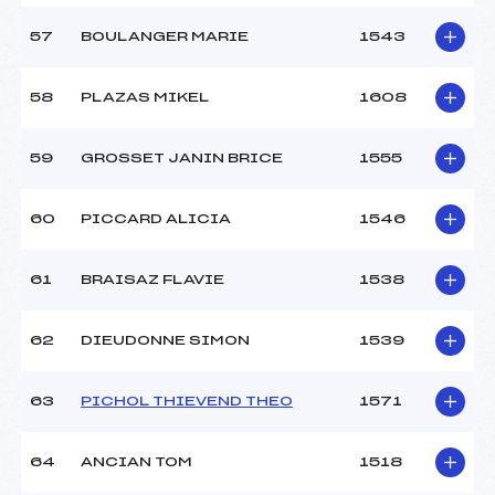
57
BOULANGER MARIE
1543
58
PLAZAS MIKEL
1608
59
GROSSET JANIN BRICE
1555
60
PICCARD ALICIA
1546
61
BRAISAZ FLAVIE
1538
62
DIEUDONNE SIMON
1539
63
PICHOL THIEVEND THEO
1571
64
ANCIAN TOM
1518