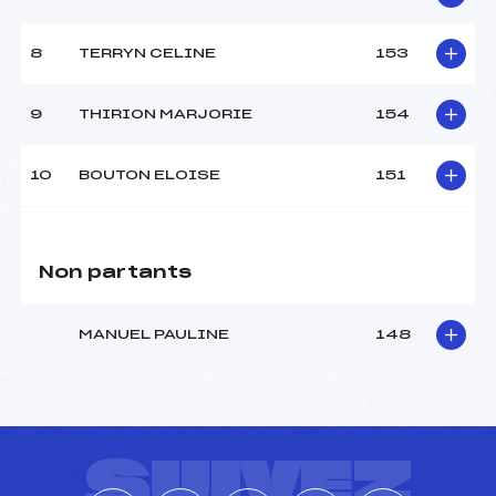
8
TERRYN CELINE
153
9
THIRION MARJORIE
154
10
BOUTON ELOISE
151
Non partants
MANUEL PAULINE
148
SUIVEZ