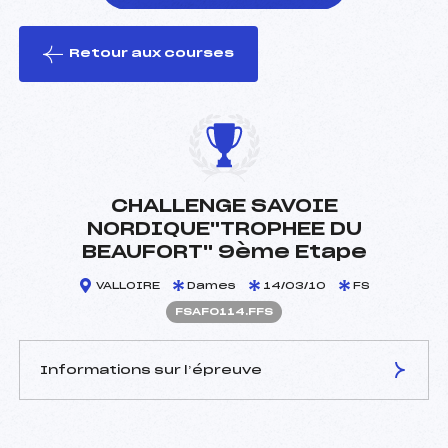
Retour aux courses
foi(s) le ski
CHALLENGE SAVOIE
NORDIQUE"TROPHEE DU
BEAUFORT" 9ème Etape
VALLOIRE
Dames
14/03/10
FS
FSAF0114.FFS
Informations sur l’épreuve
JURY DE COMPÉTITION