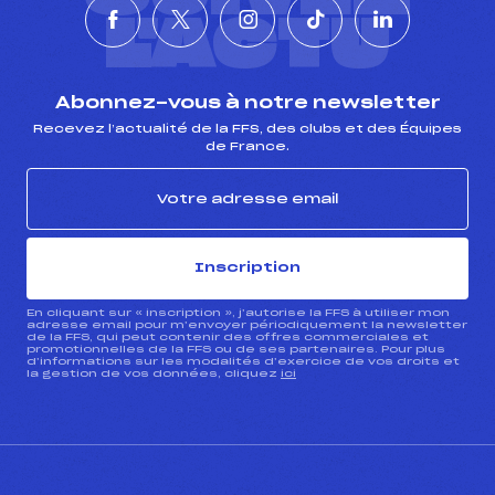
L'ACTU
Abonnez-vous à notre newsletter
Recevez l’actualité de la FFS, des clubs et des Équipes
de France.
Inscription
En cliquant sur « inscription », j’autorise la FFS à utiliser mon
adresse email pour m’envoyer périodiquement la newsletter
de la FFS, qui peut contenir des offres commerciales et
promotionnelles de la FFS ou de ses partenaires. Pour plus
d’informations sur les modalités d’exercice de vos droits et
la gestion de vos données, cliquez
ici