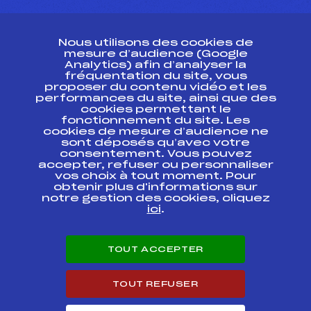
CONTACT
Nous utilisons des cookies de
ESPACE PRESSE
mesure d’audience (Google
Analytics) afin d’analyser la
fréquentation du site, vous
Ressources
proposer du contenu vidéo et les
performances du site, ainsi que des
Pass’Neige
cookies permettant le
Projet sportif fédéral
fonctionnement du site. Les
cookies de mesure d’audience ne
Projet de performance fédéral
sont déposés qu’avec votre
Antidopage
consentement. Vous pouvez
Pôle Développement, Formation, Suivi
accepter, refuser ou personnaliser
Scientifique
vos choix à tout moment. Pour
Listes ministérielles
obtenir plus d'informations sur
notre gestion des cookies, cliquez
Pôle vie de l’athlète
ici
.
Enseignement professionnel
Informatique et chronométrage
Circuits
TOUT ACCEPTER
Carrières
Développement des habiletés mentales
TOUT REFUSER