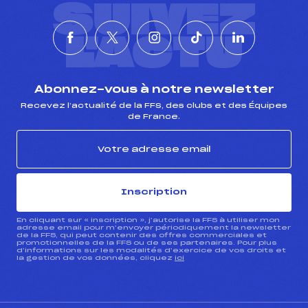
SUIVEZ
L'ACTU
Abonnez-vous à notre newsletter
Recevez l’actualité de la FFS, des clubs et des Équipes
de France.
Inscription
En cliquant sur « inscription », j’autorise la FFS à utiliser mon
adresse email pour m’envoyer périodiquement la newsletter
de la FFS, qui peut contenir des offres commerciales et
promotionnelles de la FFS ou de ses partenaires. Pour plus
d’informations sur les modalités d’exercice de vos droits et
la gestion de vos données, cliquez
ici