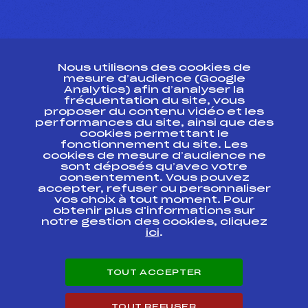
CONTACT
Nous utilisons des cookies de
ESPACE PRESSE
mesure d’audience (Google
Analytics) afin d’analyser la
fréquentation du site, vous
Ressources
proposer du contenu vidéo et les
performances du site, ainsi que des
Pass’Neige
cookies permettant le
Projet sportif fédéral
fonctionnement du site. Les
cookies de mesure d’audience ne
Projet de performance fédéral
sont déposés qu’avec votre
Antidopage
consentement. Vous pouvez
Pôle Développement, Formation, Suivi
accepter, refuser ou personnaliser
Scientifique
vos choix à tout moment. Pour
Listes ministérielles
obtenir plus d'informations sur
notre gestion des cookies, cliquez
Pôle vie de l’athlète
ici
.
Enseignement professionnel
Informatique et chronométrage
Circuits
TOUT ACCEPTER
Carrières
Développement des habiletés mentales
TOUT REFUSER