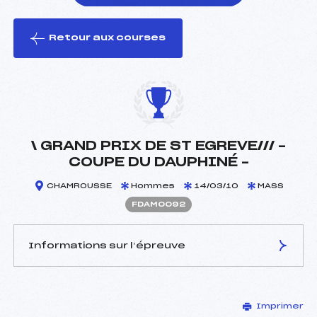
Retour aux courses
foi(s) le ski
\ GRAND PRIX DE ST EGREVE/// –
COUPE DU DAUPHINÉ –
CHAMROUSSE
Hommes
14/03/10
MASS
FDAM0092
Informations sur l’épreuve
JURY DE COMPÉTITION
Imprimer
Délégué Technique :
DUCORDEAU VINCENT