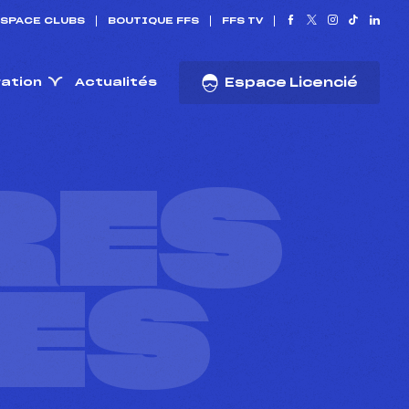
SPACE CLUBS
BOUTIQUE FFS
FFS TV
ration
Actualités
Espace Licencié
RES
ES