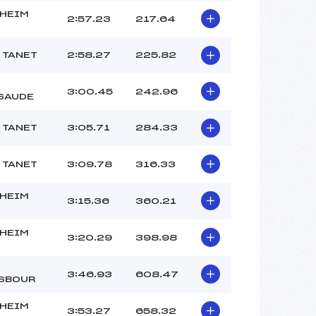
HEIM
2:57.23
217.64
 TANET
2:58.27
225.82
3:00.45
242.96
SAUDE
 TANET
3:05.71
284.33
 TANET
3:09.78
316.33
HEIM
3:15.36
360.21
HEIM
3:20.29
398.98
3:46.93
608.47
SBOUR
HEIM
3:53.27
658.32