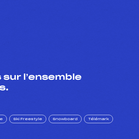
 sur l’ensemble
s.
ue
Ski Freestyle
Snowboard
Télémark