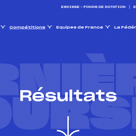
ESKISSE – FONDS DE DOTATION
E
Compétitions
Equipes de France
La Fédé
RNIÈ
Résultats
OURS