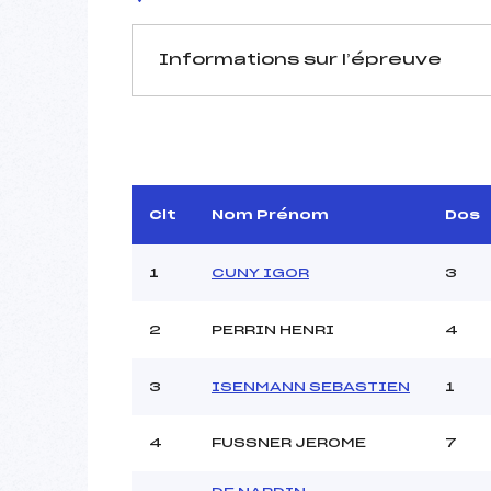
Informations sur l’épreuve
JURY DE COMPÉTITION
Délégué Technique :
PETITDE
D.T Adjoint :
CHARB
Dir. Epreuve :
PETIT
Clt
Nom Prénom
Dos
1
CUNY IGOR
3
2
PERRIN HENRI
4
Pénalité appliquée :
3
ISENMANN SEBASTIEN
1
Coefficient :
Catégorie :
4
FUSSNER JEROME
7
Style :