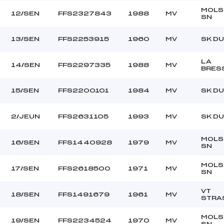
MOLS
12/SEN
FFS2327843
1988
MV
SN
13/SEN
FFS2253915
1960
MV
SK DU
LA
14/SEN
FFS2297335
1988
MV
BRES
15/SEN
FFS2200101
1984
MV
SK DU
2/JEUN
FFS2631105
1993
MV
SK DU
MOLS
16/SEN
FFS1440928
1979
MV
SN
MOLS
17/SEN
FFS2618500
1971
MV
SN
VT
18/SEN
FFS1491679
1961
MV
STRA
MOLS
19/SEN
FFS2234524
1970
MV
SN