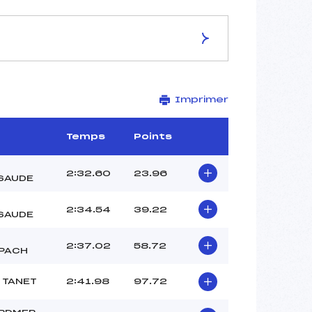
ES DE LA PISTE
Imprimer
Site de Replis
1.2 km
1015 m
Temps
Points
1000 m
30 m
2:32.60
23.96
SAUDE
15 m
-1
2:34.54
39.22
SAUDE
2:37.02
58.72
PACH
 TANET
2:41.98
97.72