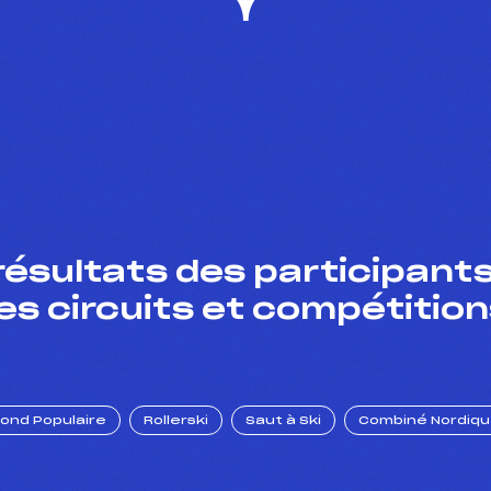
résultats des participants
es circuits et compétition
Fond Populaire
Rollerski
Saut à Ski
Combiné Nordiq