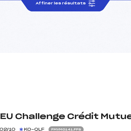
Affiner les résultats
EU Challenge Crédit Mutue
02/10
KO-QLF
FMVM0141.FFS