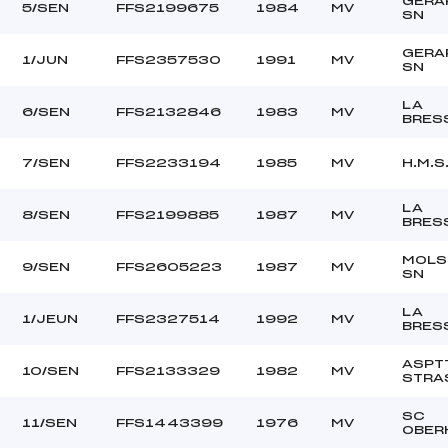
GERA
5/SEN
FFS2199675
1984
MV
SN
GERA
1/JUN
FFS2357530
1991
MV
SN
LA
6/SEN
FFS2132846
1983
MV
BRES
7/SEN
FFS2233194
1985
MV
H.M.S
LA
8/SEN
FFS2199885
1987
MV
BRES
MOLS
9/SEN
FFS2605223
1987
MV
SN
LA
1/JEUN
FFS2327514
1992
MV
BRES
ASPT
10/SEN
FFS2133329
1982
MV
STRA
SC
11/SEN
FFS1443399
1976
MV
OBER