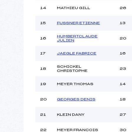
14
MATHIEU GILL
26
15
FUSSNER ETIENNE
13
HUMBERTCLAUDE
16
20
JULIEN
17
JAEGLE FABRICE
16
SCHICKEL
18
23
CHRISTOPHE
19
MEYER THOMAS
14
20
GEORGES DENIS
18
21
KLEIN DANY
27
22
MEYER FRANCOIS
30