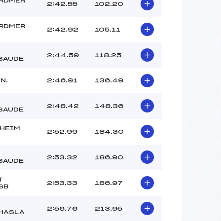
RDMER
2:42.55
102.20
RDMER
2:42.92
105.11
2:44.59
118.25
SAUDE
.N.
2:46.91
136.49
2:48.42
148.36
SAUDE
HEIM
2:52.99
184.30
2:53.32
186.90
SAUDE
T
2:53.33
186.97
SB
2:56.76
213.95
HASLA