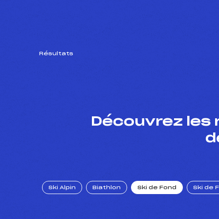
Résultats
Découvrez les 
d
Ski Alpin
Biathlon
Ski de Fond
Ski de 