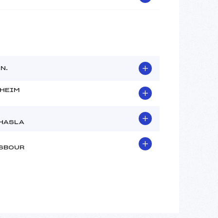
.N.
HEIM
HASLA
SBOUR