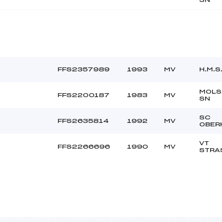
FFS2357989
1993
MV
H.M.S
MOLS
FFS2200187
1983
MV
SN
SC
FFS2635814
1992
MV
OBER
VT
FFS2266696
1990
MV
STRA