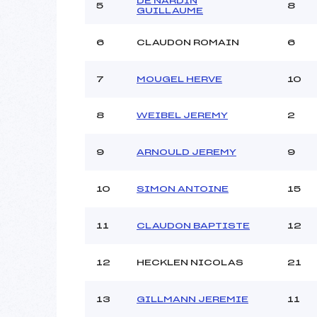
DE NARDIN
5
8
GUILLAUME
6
CLAUDON ROMAIN
6
7
MOUGEL HERVE
10
8
WEIBEL JEREMY
2
9
ARNOULD JEREMY
9
10
SIMON ANTOINE
15
11
CLAUDON BAPTISTE
12
12
HECKLEN NICOLAS
21
13
GILLMANN JEREMIE
11