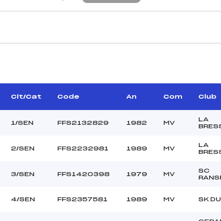
CARACTÉRISTIQU
MANGE JEAN MARIE ()
Piste :
ONNIER PIERRE (MV)
Distance :
DEMANGE JEAN MARIE
Point Haut :
Clt/Cat
Code
An
Com
Club
(MV)
Point Bas :
Montée Tot. :
LA
1/SEN
FFS2132829
1982
MV
BRES
Montée Max. :
Homologation :
LA
2/SEN
FFS2232981
1989
MV
BRES
SC
23.9600
3/SEN
FFS1420398
1979
MV
RANS
1200
JE/SEN
4/SEN
FFS2357581
1989
MV
SK DU
L