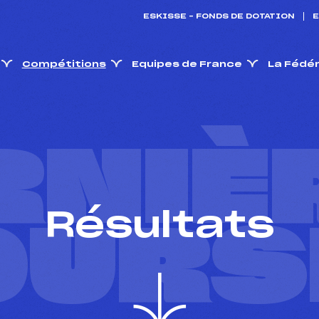
ESKISSE – FONDS DE DOTATION
E
Compétitions
Equipes de France
La Fédé
RNIÈ
Résultats
OURS