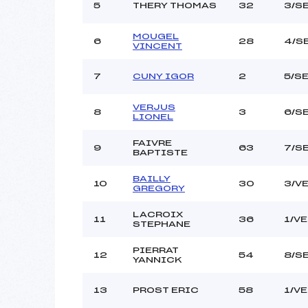
5
THERY THOMAS
32
3/S
MOUGEL
6
28
4/S
VINCENT
7
CUNY IGOR
2
5/S
VERJUS
8
3
6/S
LIONEL
FAIVRE
9
63
7/S
BAPTISTE
BAILLY
10
30
3/V
GREGORY
LACROIX
11
36
1/V
STEPHANE
PIERRAT
12
54
8/S
YANNICK
13
PROST ERIC
58
1/V