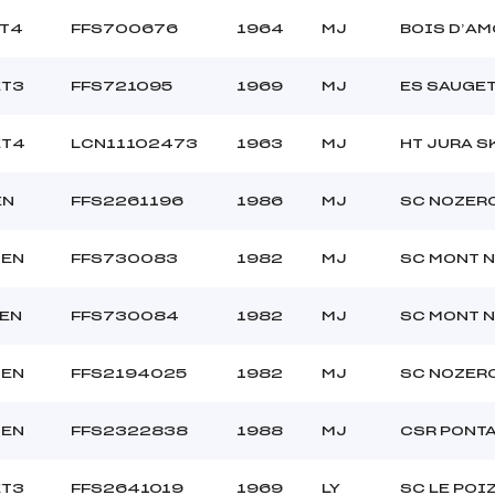
ET4
FFS700676
1964
MJ
BOIS D’A
ET3
FFS721095
1969
MJ
ES SAUGE
ET4
LCN11102473
1963
MJ
HT JURA S
EN
FFS2261196
1986
MJ
SC NOZER
SEN
FFS730083
1982
MJ
SC MONT 
SEN
FFS730084
1982
MJ
SC MONT 
SEN
FFS2194025
1982
MJ
SC NOZER
SEN
FFS2322838
1988
MJ
CSR PONT
ET3
FFS2641019
1969
LY
SC LE POI