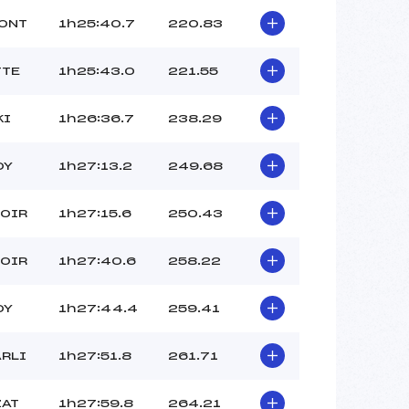
MONT
1h25:40.7
220.83
TTE
1h25:43.0
221.55
KI
1h26:36.7
238.29
OY
1h27:13.2
249.68
NOIR
1h27:15.6
250.43
NOIR
1h27:40.6
258.22
OY
1h27:44.4
259.41
ARLI
1h27:51.8
261.71
ZAT
1h27:59.8
264.21