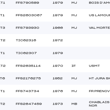
ET1
FFS790589
1979
MJ
BOIS D’A
ET1
FFS2603067
1979
MJ
US LAMOU
ET3
FFS793930
1966
MJ
VAL MORT
ET2
TIC62316
1972
ET1
TIC62307
1979
ET2
FFS2635114
1970
IF
USMT
ET6
FFS2176275
1952
MJ
HT JURA S
ET1
FFS743734
1976
MJ
FR PRENOV
CHABLAIS
ET2
FFS2647459
1973
MB
NOR