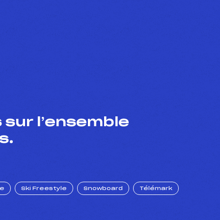
 sur l’ensemble
s.
ue
Ski Freestyle
Snowboard
Télémark