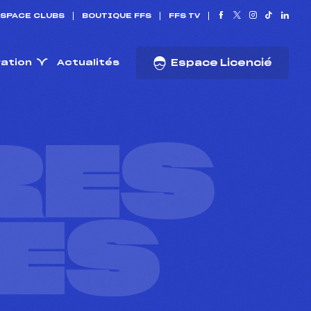
SPACE CLUBS
BOUTIQUE FFS
FFS TV
ration
Actualités
Espace Licencié
RES
ES