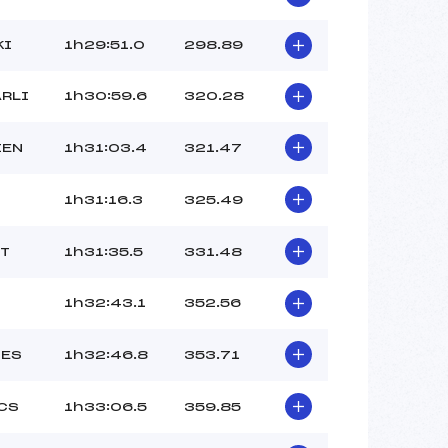
KI
1h29:51.0
298.89
ARLI
1h30:59.6
320.28
IEN
1h31:03.4
321.47
1h31:16.3
325.49
NT
1h31:35.5
331.48
1h32:43.1
352.56
SES
1h32:46.8
353.71
CS
1h33:06.5
359.85