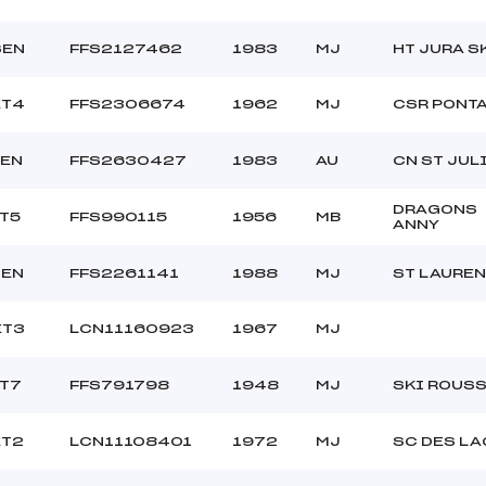
SEN
FFS2127462
1983
MJ
HT JURA S
ET4
FFS2306674
1962
MJ
CSR PONT
SEN
FFS2630427
1983
AU
CN ST JUL
DRAGONS
ET5
FFS990115
1956
MB
ANNY
SEN
FFS2261141
1988
MJ
ST LAURE
ET3
LCN11160923
1967
MJ
ET7
FFS791798
1948
MJ
SKI ROUS
ET2
LCN11108401
1972
MJ
SC DES LA