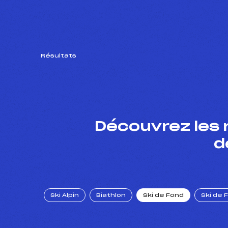
Résultats
Découvrez les 
d
Ski Alpin
Biathlon
Ski de Fond
Ski de 