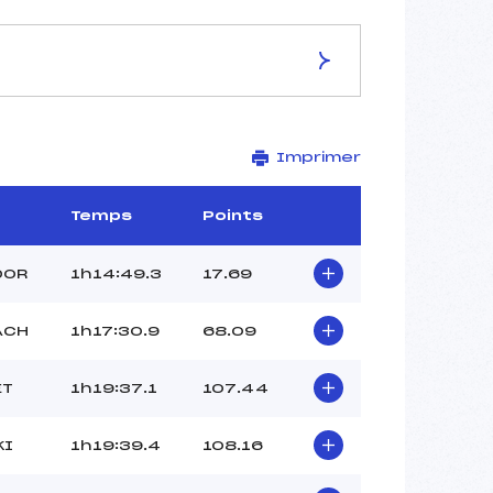
ES DE LA PISTE
Imprimer
Site de Replis
25 km
–
Temps
Points
–
–
DOR
1h14:49.3
17.69
–
-1
ACH
1h17:30.9
68.09
ET
1h19:37.1
107.44
KI
1h19:39.4
108.16