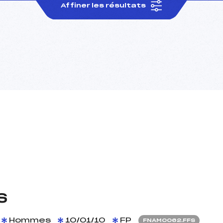
Affiner les résultats
S
Hommes
10/01/10
FP
FNAM0062.FFS