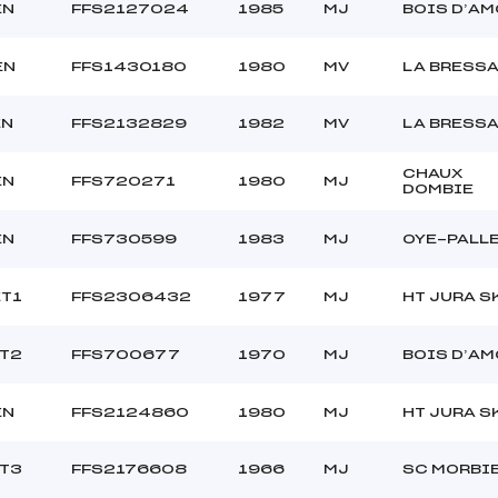
EN
FFS2127024
1985
MJ
BOIS D’A
EN
FFS1430180
1980
MV
LA BRESS
EN
FFS2132829
1982
MV
LA BRESS
CHAUX
EN
FFS720271
1980
MJ
DOMBIE
EN
FFS730599
1983
MJ
OYE-PALL
ET1
FFS2306432
1977
MJ
HT JURA S
ET2
FFS700677
1970
MJ
BOIS D’A
EN
FFS2124860
1980
MJ
HT JURA S
ET3
FFS2176608
1966
MJ
SC MORBI