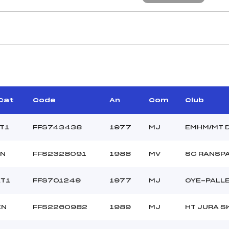
CARACTÉRISTIQU
PILLOUD GABRIEL ()
Piste :
–
Distance :
GROS JULIEN (MJ)
Point Haut :
/Cat
Code
An
Com
Club
Point Bas :
Montée Tot. :
ET1
FFS743438
1977
MJ
EMHM/MT 
Montée Max. :
Homologation :
EN
FFS2328091
1988
MV
SC RANSP
17.6900
ET1
FFS701249
1977
MJ
OYE-PALL
1400
JUN->V12
EN
FFS2260982
1989
MJ
HT JURA S
C