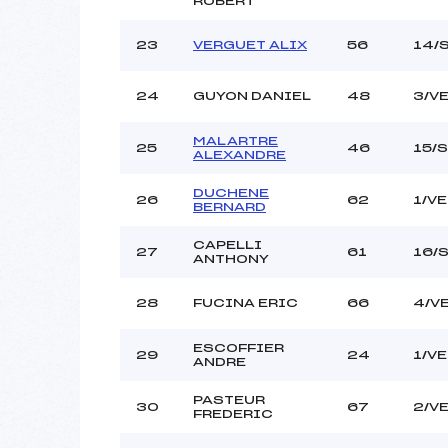
ROBERT
23
VERGUET ALIX
56
14/
24
GUYON DANIEL
48
3/V
MALARTRE
25
46
15/
ALEXANDRE
DUCHENE
26
62
1/V
BERNARD
CAPELLI
27
61
16/
ANTHONY
28
FUCINA ERIC
66
4/V
ESCOFFIER
29
24
1/V
ANDRE
PASTEUR
30
67
2/V
FREDERIC