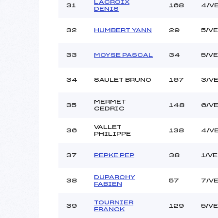
LACROIX
31
168
4/V
DENIS
32
HUMBERT YANN
29
5/V
33
MOYSE PASCAL
34
5/V
34
SAULET BRUNO
167
3/V
MERMET
35
148
6/V
CEDRIC
VALLET
36
138
4/V
PHILIPPE
37
PEPKE PEP
38
1/V
DUPARCHY
38
57
7/V
FABIEN
TOURNIER
39
129
5/V
FRANCK