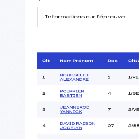
Informations sur l’épreuve
JURY DE COMPÉTITION
Délégué Technique :
D.T Adjoint :
Dir. Epreuve :
Clt
Nom Prénom
Dos
Clt
ROUSSELET
1
1
1/V
ALEXANDRE
POIRRIER
2
4
1/S
BASTIEN
JEANNEROD
Pénalité appliquée :
3
7
2/V
YANNICK
Coefficient :
Catégorie :
DAVID RAISON
4
27
2/S
JOCELYN
Style :