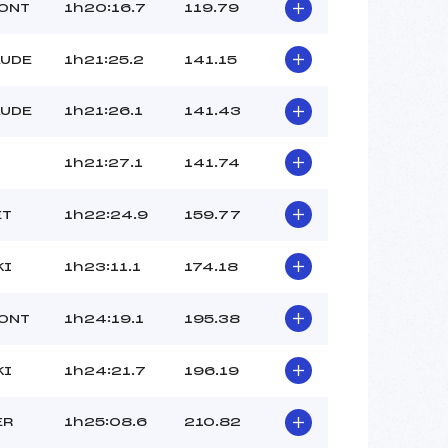
MONT
1h20:16.7
119.79
AUDE
1h21:25.2
141.15
AUDE
1h21:26.1
141.43
1h21:27.1
141.74
ET
1h22:24.9
159.77
KI
1h23:11.1
174.18
MONT
1h24:19.1
195.38
KI
1h24:21.7
196.19
ER
1h25:08.6
210.82