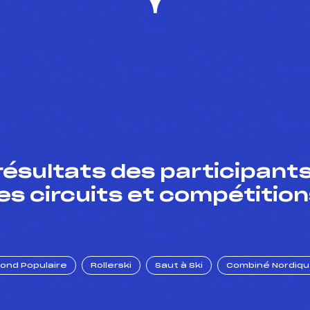
résultats des participants
es circuits et compétition
Fond Populaire
Rollerski
Saut à Ski
Combiné Nordiq