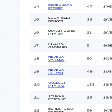
BEDEZ JEAN
14
47
1/V
PIERRE
LOCATELLI
15
33
2/V
BENOIT
DURAFFOURG
16
21
2/V
MICHEL
FILIPPI
17
5
9/S
GASPARD
NEVEUX
18
50
10/
YOHANN
NEVEUX
19
49
11/
JULIEN
GUILLOT
20
133
12/
MICHKA
TYRODE
21
25
13/
ETIENNE
BURLET JEAN
22
59
3/V