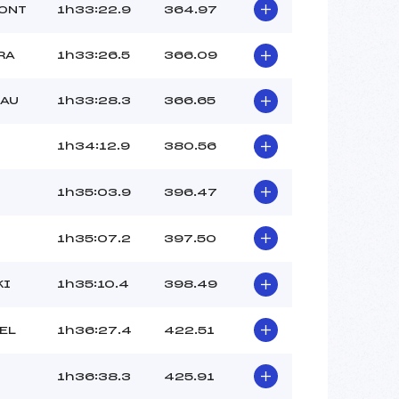
MONT
1h33:22.9
364.97
RA
1h33:26.5
366.09
EAU
1h33:28.3
366.65
1h34:12.9
380.56
1h35:03.9
396.47
1h35:07.2
397.50
KI
1h35:10.4
398.49
EL
1h36:27.4
422.51
1h36:38.3
425.91