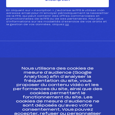
En cliquant sur « inscription », j’autorise la FFS à utiliser mon
adresse email pour m’envoyer périodiquement la newsletter
de la FFS, qui peut contenir des offres commerciales et
promotionnelles de la FFS ou de ses partenaires. Pour plus
d’informations sur les modalités d’exercice de vos droits et
la gestion de vos données, cliquez
ici
CONTACT
Nous utilisons des cookies de
ESPACE PRESSE
mesure d’audience (Google
Analytics) afin d’analyser la
fréquentation du site, vous
Ressources
proposer du contenu vidéo et les
performances du site, ainsi que des
Pass’Neige
cookies permettant le
Projet sportif fédéral
fonctionnement du site. Les
cookies de mesure d’audience ne
Projet de performance fédéral
sont déposés qu’avec votre
Antidopage
consentement. Vous pouvez
Pôle Développement, Formation, Suivi
accepter, refuser ou personnaliser