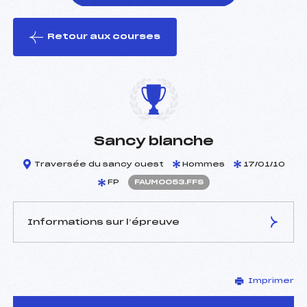
Retour aux courses
foi(s) le ski
Sancy blanche
Traversée du sancy ouest
Hommes
17/01/10
FP
FAUM0053.FFS
Informations sur l’épreuve
JURY DE COMPÉTITION
Imprimer
Délégué Technique :
SERRE VINCENT (AU)
D.T Adjoint :
–