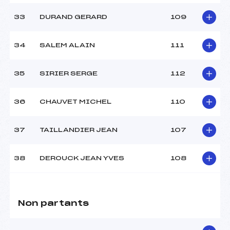
33
DURAND GERARD
109
34
SALEM ALAIN
111
35
SIRIER SERGE
112
36
CHAUVET MICHEL
110
37
TAILLANDIER JEAN
107
38
DEROUCK JEAN YVES
108
Non partants