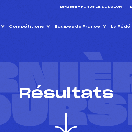
ESKISSE – FONDS DE DOTATION
E
Compétitions
Equipes de France
La Fédé
RNIÈ
Résultats
OURS