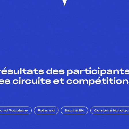
résultats des participants
es circuits et compétition
Fond Populaire
Rollerski
Saut à Ski
Combiné Nordiq