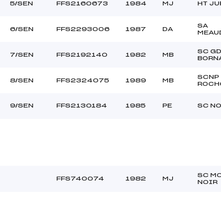
5/SEN
FFS2160673
1984
MJ
HT JU
SA
6/SEN
FFS2293006
1987
DA
MEAU
SC G
7/SEN
FFS2192140
1982
MB
BORN
SCNP
8/SEN
FFS2324075
1989
MB
ROCH
9/SEN
FFS2130184
1985
PE
SC NO
SC M
FFS740074
1982
MJ
NOIR