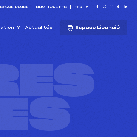
SPACE CLUBS
BOUTIQUE FFS
FFS TV
ration
Actualités
Espace Licencié
RES
ES