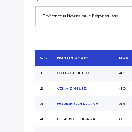
Informations sur l’épreuve
JURY DE COMPÉTITION
Délégué Technique :
DOME
D.T Adjoint :
CHAP
Dir. Epreuve :
Clt
Nom Prénom
Dos
1
STORTI CECILE
41
2
VINA EMILIE
40
Pénalité appliquée :
3
HUGUE CORALINE
34
Coefficient :
Catégorie :
4
CHAUVET CLARA
33
Style :