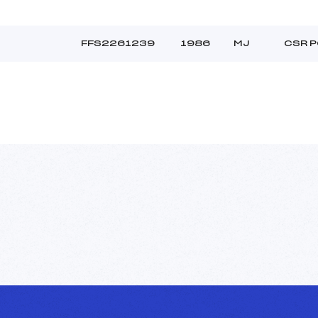
FFS2261239
1986
MJ
CSR P