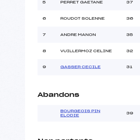
5
PERRET GAETANE
37
6
ROUDOT SOLENNE
36
7
ANDRE MANON
35
8
VUILLERMOZ CELINE
32
9
GASSER CECILE
31
Abandons
BOURGEOIS PIN
39
ELODIE