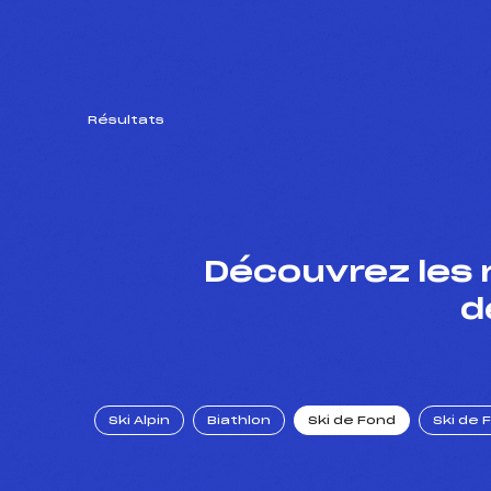
Résultats
Découvrez les 
d
Ski Alpin
Biathlon
Ski de Fond
Ski de 