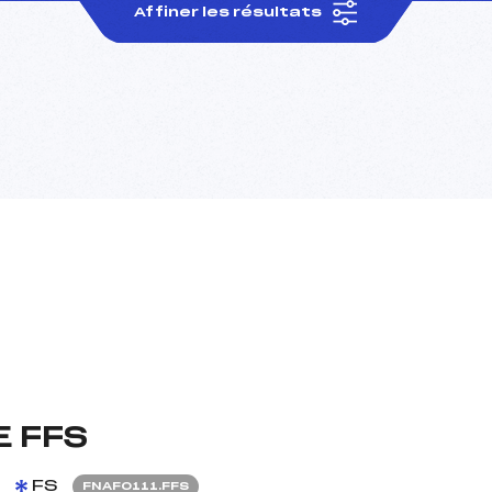
Affiner les résultats
 FFS
FS
FNAF0111.FFS