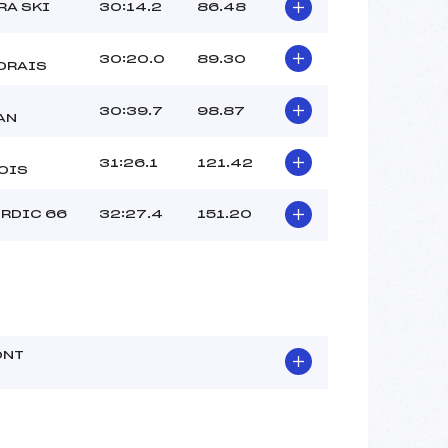
RA SKI
30:14.2
86.48
30:20.0
89.30
DRAIS
D
30:39.7
98.87
AN
31:26.1
121.42
OIS
RDIC 66
32:27.4
151.20
ONT