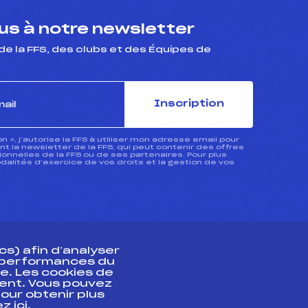
s à notre newsletter
de la FFS, des clubs et des Équipes de
Inscription
ion », j’autorise la FFS à utiliser mon adresse email pour
 la newsletter de la FFS, qui peut contenir des offres
nnelles de la FFS ou de ses partenaires. Pour plus
dalités d’exercice de vos droits et la gestion de vos
s) afin d’analyser
s performances du
e. Les cookies de
ent. Vous pouvez
athlète
our obtenir plus
uez
ici
.