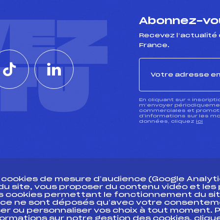
VEZ
Abonnez-vou
Recevez l’actualité 
France.
CTU
En cliquant sur « inscript
m’envoyer périodiquement
commerciales et promotio
d’informations sur les mo
données, cliquez
ici
s cookies de mesure d’audience (Google Analytic
 du site, vous proposer du contenu vidéo et le
des cookies permettant le fonctionnement du sit
essources
ce ne sont déposés qu’avec votre consentem
Pass’Neige
Pôle vie de l’
er ou personnaliser vos choix à tout moment. P
formations sur notre gestion des cookies, cliq