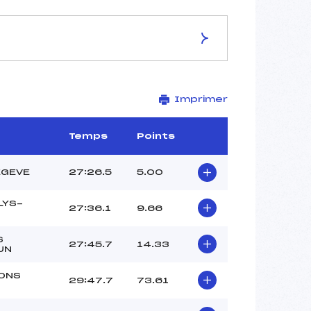
ES DE LA PISTE
Imprimer
–
10,0 km
–
Temps
Points
–
–
EGEVE
27:26.5
5.00
–
–
LYS-
27:36.1
9.66
S
27:45.7
14.33
UN
ONS
29:47.7
73.61