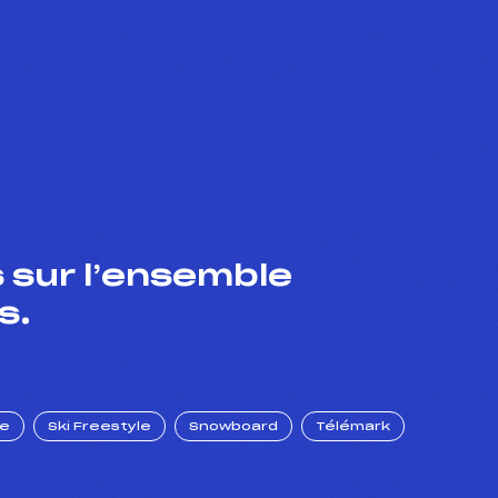
 sur l’ensemble
s.
ue
Ski Freestyle
Snowboard
Télémark