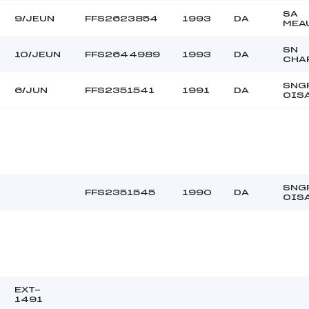
SA
9/JEUN
FFS2623854
1993
DA
MEA
SN
10/JEUN
FFS2644989
1993
DA
CHA
SNG
6/JUN
FFS2351541
1991
DA
OIS
SNG
FFS2351545
1990
DA
OIS
EXT-
1491