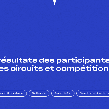
résultats des participants
es circuits et compétition
Fond Populaire
Rollerski
Saut à Ski
Combiné Nordiq