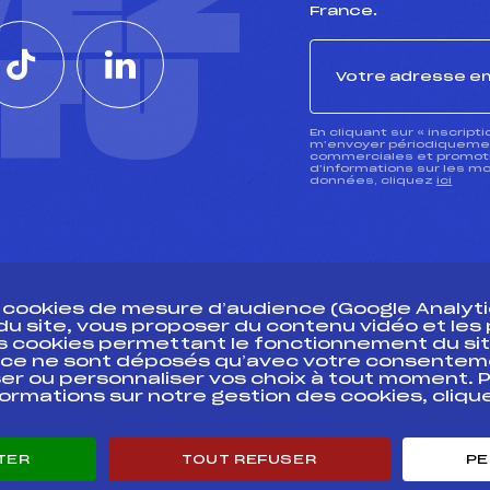
VEZ
France.
CTU
En cliquant sur « inscript
m’envoyer périodiquement
commerciales et promotio
d’informations sur les mo
données, cliquez
ici
s cookies de mesure d’audience (Google Analytic
 du site, vous proposer du contenu vidéo et le
des cookies permettant le fonctionnement du sit
essources
ce ne sont déposés qu’avec votre consentem
Pass’Neige
Pôle vie de l’
er ou personnaliser vos choix à tout moment. P
formations sur notre gestion des cookies, cliq
Projet sportif fédéral
Enseignemen
Projet de performance fédéral
Informatiqu
Antidopage
Circuits
TER
TOUT REFUSER
PE
Pôle Développement, Formation, Suivi
Carrières
Scientifique