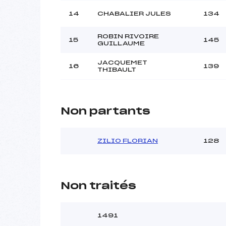
14
CHABALIER JULES
134
ROBIN RIVOIRE
15
145
GUILLAUME
JACQUEMET
16
139
THIBAULT
Non partants
ZILIO FLORIAN
128
Non traités
1491