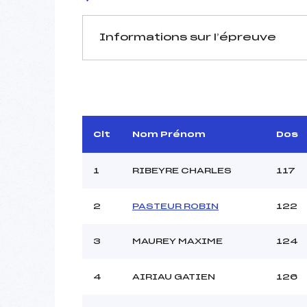
Informations sur l’épreuve
JURY DE COMPÉTITION
Délégué Technique :
DUCO
D.T Adjoint :
CHEVALI
Dir. Epreuve :
Clt
Nom Prénom
Dos
1
RIBEYRE CHARLES
117
2
PASTEUR ROBIN
122
Pénalité appliquée :
3
MAUREY MAXIME
124
Coefficient :
Catégorie :
4
AIRIAU GATIEN
126
Style :