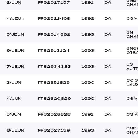
SNB
2/JUN
FFS2627137
1991
DA
CHA
4/JEUN
FFS2321469
1992
DA
CS V
SN
5/JEUN
FFS2614382
1993
DA
CHA
SNG
6/JEUN
FFS2613124
1993
DA
OIS
US
7/JEUN
FFS2634383
1993
DA
AUT
CO 
3/JUN
FFS2351826
1990
DA
LAU
4/JUN
FFS2320826
1990
DA
CS V
5/JUN
FFS2628828
1991
DA
CS V
SNB
8/JEUN
FFS2627139
1993
DA
CHA