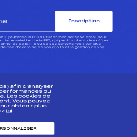
Inscription
ion », j’autorise la FFS à utiliser mon adresse email pour
 la newsletter de la FFS, qui peut contenir des offres
nnelles de la FFS ou de ses partenaires. Pour plus
dalités d’exercice de vos droits et la gestion de vos
s) afin d’analyser
s performances du
e. Les cookies de
ent. Vous pouvez
athlète
our obtenir plus
uez
ici
.
t professionnel
e et chronométrage
RSONNALISER