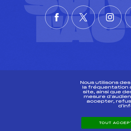
SUI
L'A
Nous utilisons de
la fréquentation
site, ainsi que 
R
mesure d’audien
accepter, refus
d'in
CONTACT
TOUT ACCEP
ESPACE PRESSE