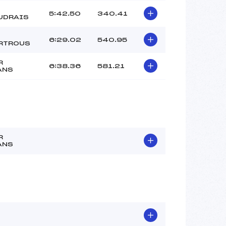
5:42.50
340.41
UDRAIS
6:29.02
540.95
RTROUS
R
6:38.36
581.21
ANS
R
ANS