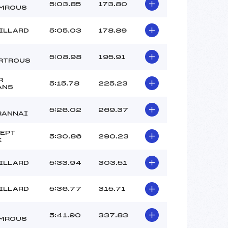
5:03.85
173.80
MROUS
ILLARD
5:05.03
178.89
5:08.98
195.91
RTROUS
R
5:15.78
225.23
ANS
5:26.02
269.37
RANNAI
SEPT
5:30.86
290.23
X
ILLARD
5:33.94
303.51
ILLARD
5:36.77
315.71
5:41.90
337.83
MROUS