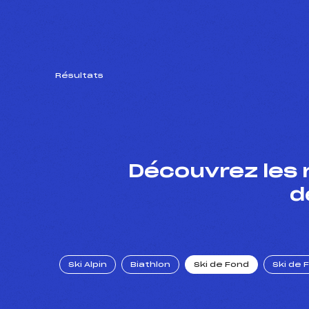
Résultats
Découvrez les 
d
Ski Alpin
Biathlon
Ski de Fond
Ski de 