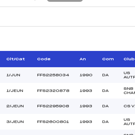
CARACTÉRISTIQU
RDEAU VINCENT (DA)
Piste :
ER CHRISTOPHE (DA)
Distance :
THENOT PATRICK (DA)
Point Haut :
Clt/Cat
Code
An
Com
Club
Point Bas :
Montée Tot. :
US
1/JUN
FFS2258034
1990
DA
AUT
Montée Max. :
Homologation :
SNB
1/JEUN
FFS2320878
1993
DA
CHA
63.9600
2/JEUN
FFS2295908
1993
DA
CS V
1200
JE/JU
US
3/JEUN
FFS2600801
1993
DA
AUT
C