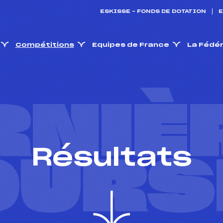
ESKISSE – FONDS DE DOTATION
E
Compétitions
Equipes de France
La Fédé
RNIÈ
Résultats
OURS