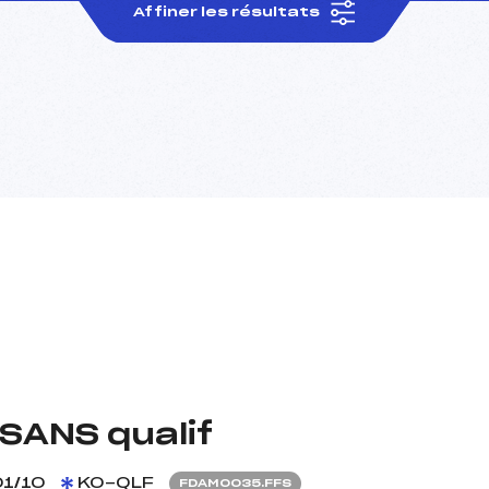
Affiner les résultats
SANS qualif
1/10
KO-QLF
FDAM0035.FFS