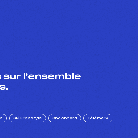
 sur l’ensemble
s.
ue
Ski Freestyle
Snowboard
Télémark