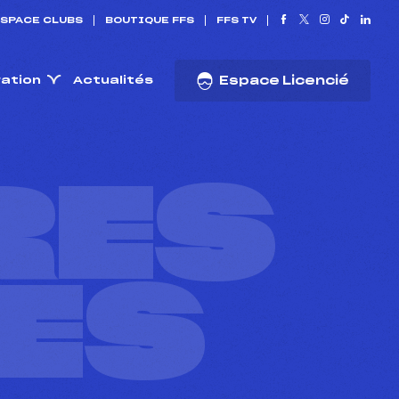
SPACE CLUBS
BOUTIQUE FFS
FFS TV
ration
Actualités
Espace Licencié
RES
ES