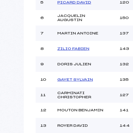
5
PICARD DAVID
120
JACQUELIN
6
150
AUGUSTIN
7
MARTIN ANTOINE
137
8
ZILIO FABIEN
143
9
DORIS JULIEN
132
10
GAYET SYLVAIN
135
CARMINATI
11
127
CHRISTOPHER
12
MOUTON BENJAMIN
141
13
ROYER DAVID
144