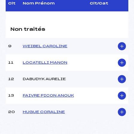
Dir. Epreuve :
–
Clt
Nom Prénom
Clt/Cat
CARACTÉRISTIQUES DE LA PISTE
Non traités
Piste :
Site de Replis
Distance :
1.3 km
Point Haut :
–
9
WEIBEL CAROLINE
Point Bas :
–
Montée Tot. :
–
11
LOCATELLI MANON
Montée Max. :
–
Homologation :
-1
12
DABUDYK AURELIE
Pénalité appliquée :
–
13
FAIVRE PICON ANOUK
Coefficient :
–
Catégorie :
SEN
20
HUGUE CORALINE
Style :
C