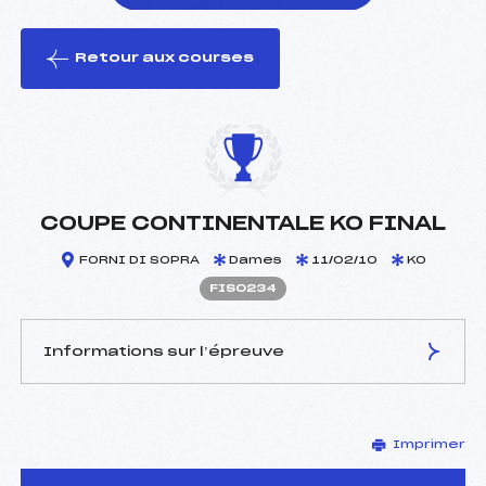
Retour aux courses
foi(s) le ski
COUPE CONTINENTALE KO FINAL
FORNI DI SOPRA
Dames
11/02/10
KO
FIS0234
Informations sur l’épreuve
JURY DE COMPÉTITION
Imprimer
Délégué Technique :
–
D.T Adjoint :
–