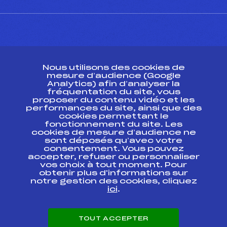
CONTACT
Nous utilisons des cookies de
ESPACE PRESSE
mesure d’audience (Google
Analytics) afin d’analyser la
fréquentation du site, vous
Ressources
proposer du contenu vidéo et les
performances du site, ainsi que des
Pass’Neige
cookies permettant le
Projet sportif fédéral
fonctionnement du site. Les
cookies de mesure d’audience ne
Projet de performance fédéral
sont déposés qu’avec votre
Antidopage
consentement. Vous pouvez
Pôle Développement, Formation, Suivi
accepter, refuser ou personnaliser
Scientifique
vos choix à tout moment. Pour
Listes ministérielles
obtenir plus d'informations sur
notre gestion des cookies, cliquez
Pôle vie de l’athlète
ici
.
Enseignement professionnel
Informatique et chronométrage
Circuits
TOUT ACCEPTER