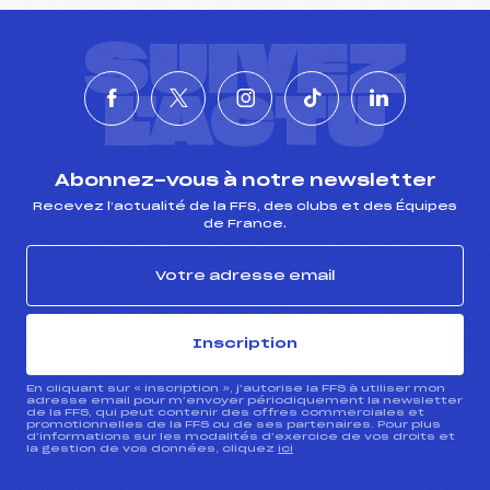
SUIVEZ
L'ACTU
Abonnez-vous à notre newsletter
Recevez l’actualité de la FFS, des clubs et des Équipes
de France.
Inscription
En cliquant sur « inscription », j’autorise la FFS à utiliser mon
adresse email pour m’envoyer périodiquement la newsletter
de la FFS, qui peut contenir des offres commerciales et
promotionnelles de la FFS ou de ses partenaires. Pour plus
d’informations sur les modalités d’exercice de vos droits et
la gestion de vos données, cliquez
ici