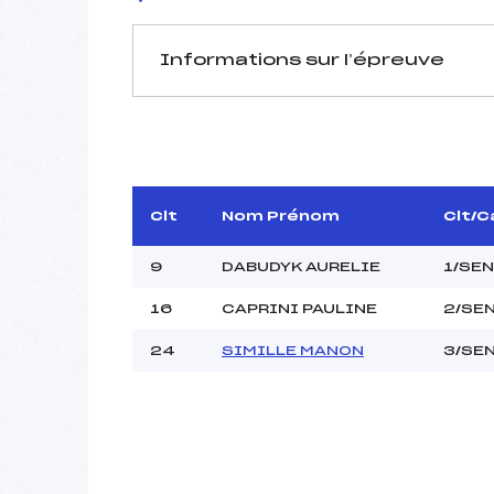
Informations sur l’épreuve
JURY DE COMPÉTITION
Délégué Technique :
D.T Adjoint :
Dir. Epreuve :
Clt
Nom Prénom
Clt/C
9
DABUDYK AURELIE
1/SEN
16
CAPRINI PAULINE
2/SE
24
SIMILLE MANON
3/SE
Pénalité appliquée :
Coefficient :
Catégorie :
Style :