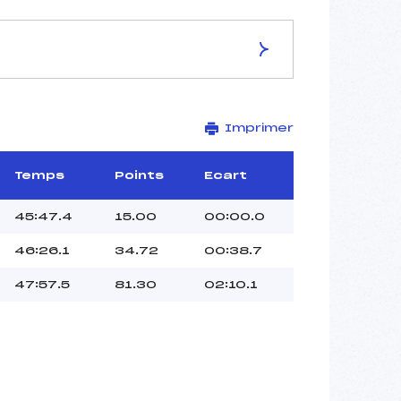
ES DE LA PISTE
Imprimer
Site de Replis
2X3.7 km
–
Temps
Points
Ecart
–
–
45:47.4
15.00
00:00.0
–
46:26.1
34.72
00:38.7
-1
47:57.5
81.30
02:10.1