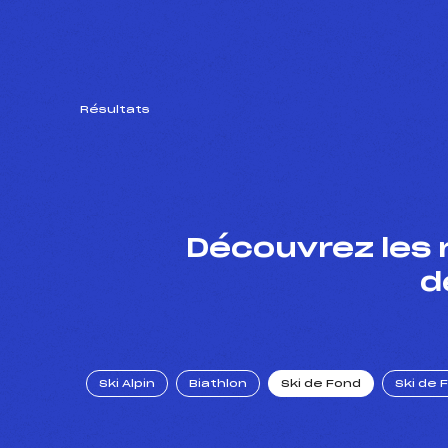
Résultats
Découvrez les 
d
Ski Alpin
Biathlon
Ski de Fond
Ski de 