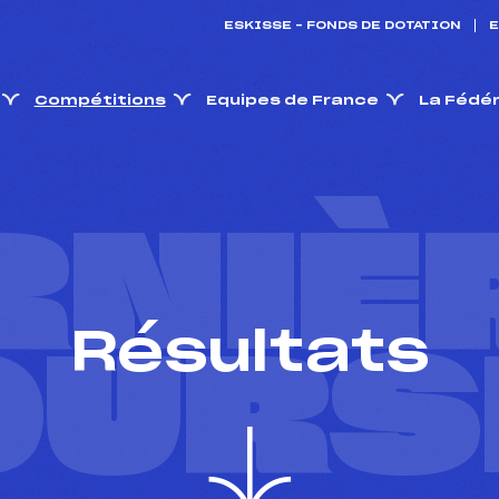
ESKISSE – FONDS DE DOTATION
E
Compétitions
Equipes de France
La Fédé
RNIÈ
Résultats
OURS