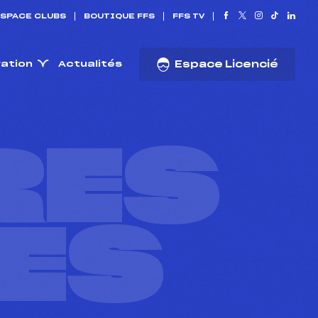
SPACE CLUBS
BOUTIQUE FFS
FFS TV
ration
Actualités
Espace Licencié
RES
ES