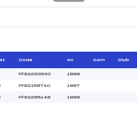
CARACTÉRISTIQU
–
Piste :
–
Distance :
–
Point Haut :
at
Code
An
Com
Club
Point Bas :
Montée Tot. :
FFS2293530
1988
Montée Max. :
N
FFS2158740
1987
Homologation :
N
FFS2265148
1989
15.0000
1400
SEN
X