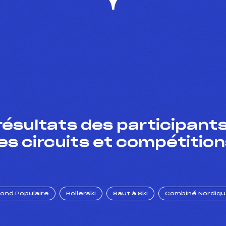
résultats des participants
es circuits et compétition
Fond Populaire
Rollerski
Saut à Ski
Combiné Nordiq