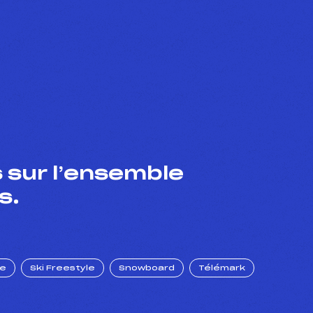
 sur l’ensemble
s.
ue
Ski Freestyle
Snowboard
Télémark