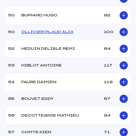
50
BUFFARD HUGO
92
50
OLLIVIER PLAUD ALIX
100
52
HEDUIN DELISLE REMI
84
53
HIBLOT ANTOINE
117
54
FAURE DAMIEN
119
55
BOUVET EDDY
67
56
DECOTTEGNIE MATHIEU
94
57
COMTE KIEN
71