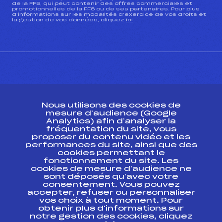
de la FFS, qui peut contenir des offres commerciales et
promotionnelles de la FFS ou de ses partenaires. Pour plus
d’informations sur les modalités d’exercice de vos droits et
la gestion de vos données, cliquez
ici
CONTACT
Nous utilisons des cookies de
ESPACE PRESSE
mesure d’audience (Google
Analytics) afin d’analyser la
fréquentation du site, vous
Ressources
proposer du contenu vidéo et les
performances du site, ainsi que des
Pass’Neige
cookies permettant le
Projet sportif fédéral
fonctionnement du site. Les
cookies de mesure d’audience ne
Projet de performance fédéral
sont déposés qu’avec votre
Antidopage
consentement. Vous pouvez
Pôle Développement, Formation, Suivi
accepter, refuser ou personnaliser
Scientifique
vos choix à tout moment. Pour
Listes ministérielles
obtenir plus d'informations sur
notre gestion des cookies, cliquez
Pôle vie de l’athlète