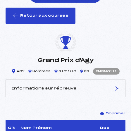
Retour aux courses
foi(s) le ski
Grand Prix d'Agy
AGY
Hommes
31/01/10
FS
FMBM0111
Informations sur l’épreuve
JURY DE COMPÉTITION
Imprimer
Délégué Technique :
CHAPPELLAZ FRANCK
(MB)
D.T Adjoint :
–
Clt
Nom Prénom
Dos