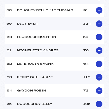
58
BOUCHEX BELLOMIE THOMAS
91
59
DIOT EVEN
124
60
FEUGUEUR QUENTIN
59
61
MICHELETTO ANDRES
76
62
LETEROUIN SACHA
64
63
PERRY GUILLAUME
116
64
GAYDON ROBIN
72
65
DUQUESNOY BILLY
105