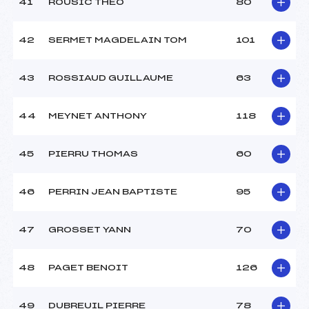
41
ROUSIC THEO
80
42
SERMET MAGDELAIN TOM
101
43
ROSSIAUD GUILLAUME
63
44
MEYNET ANTHONY
118
45
PIERRU THOMAS
60
46
PERRIN JEAN BAPTISTE
95
47
GROSSET YANN
70
48
PAGET BENOIT
126
49
DUBREUIL PIERRE
78