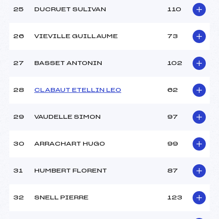
25
DUCRUET SULIVAN
110
26
VIEVILLE GUILLAUME
73
27
BASSET ANTONIN
102
28
CLABAUT ETELLIN LEO
62
29
VAUDELLE SIMON
97
30
ARRACHART HUGO
99
31
HUMBERT FLORENT
87
32
SNELL PIERRE
123