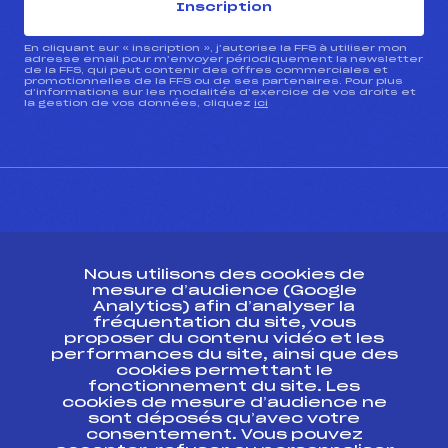
Inscription
En cliquant sur « inscription », j’autorise la FFS à utiliser mon
adresse email pour m’envoyer périodiquement la newsletter
de la FFS, qui peut contenir des offres commerciales et
promotionnelles de la FFS ou de ses partenaires. Pour plus
d’informations sur les modalités d’exercice de vos droits et
la gestion de vos données, cliquez
ici
CONTACT
Nous utilisons des cookies de
ESPACE PRESSE
mesure d’audience (Google
Analytics) afin d’analyser la
fréquentation du site, vous
Ressources
proposer du contenu vidéo et les
performances du site, ainsi que des
Pass’Neige
cookies permettant le
Projet sportif fédéral
fonctionnement du site. Les
cookies de mesure d’audience ne
Projet de performance fédéral
sont déposés qu’avec votre
Antidopage
consentement. Vous pouvez
Pôle Développement, Formation, Suivi