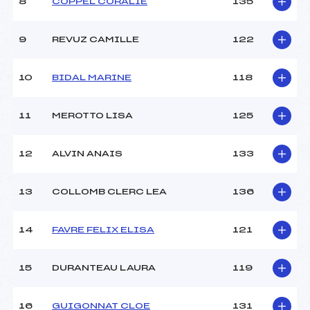
8
COPPEL CORALIE
135
9
REVUZ CAMILLE
122
10
BIDAL MARINE
118
11
MEROTTO LISA
125
12
ALVIN ANAIS
133
13
COLLOMB CLERC LEA
136
14
FAVRE FELIX ELISA
121
15
DURANTEAU LAURA
119
16
GUIGONNAT CLOE
131