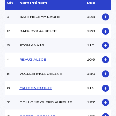
D.T Adjoint :
RAVANEL ROGER (MB)
Clt
Nom Prénom
Dos
Dir. Epreuve :
BARONIAN MICHEL (MB)
1
BARTHELEMY LAURE
128
CARACTÉRISTIQUES DE LA PISTE
2
DABUDYK AURELIE
123
Piste :
–
Distance :
5 km
Point Haut :
–
3
PION ANAIS
110
Point Bas :
–
Montée Tot. :
–
4
REVUZ ALICE
109
Montée Max. :
–
Homologation :
-1
5
VUILLERMOZ CELINE
130
Pénalité appliquée :
–
6
MAISON EMILIE
111
Coefficient :
–
Catégorie :
CAD
7
COLLOMB CLERC AURELIE
127
Style :
C