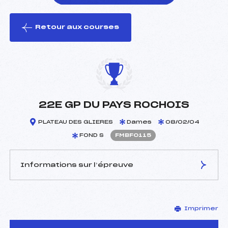
Retour aux courses
foi(s) le ski
22E GP DU PAYS ROCHOIS
PLATEAU DES GLIERES
Dames
08/02/04
FOND S
FMBF0115
Informations sur l’épreuve
JURY DE COMPÉTITION
Imprimer
Délégué Technique :
ROGUET JEAN CLAUDE
(MB)