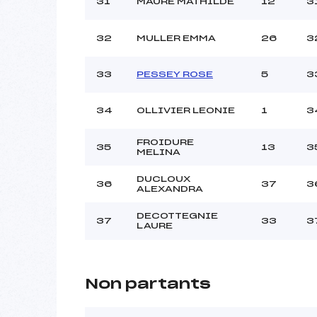
31
MAURE MATHILDE
12
3
32
MULLER EMMA
26
3
33
PESSEY ROSE
5
3
34
OLLIVIER LEONIE
1
3
FROIDURE
35
13
3
MELINA
DUCLOUX
36
37
3
ALEXANDRA
DECOTTEGNIE
37
33
3
LAURE
Non partants