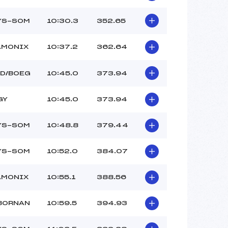
LYS-SOM
10:30.3
352.65
AMONIX
10:37.2
362.64
RD/BOEG
10:45.0
373.94
GY
10:45.0
373.94
LYS-SOM
10:48.8
379.44
LYS-SOM
10:52.0
384.07
AMONIX
10:55.1
388.56
 BORNAN
10:59.5
394.93