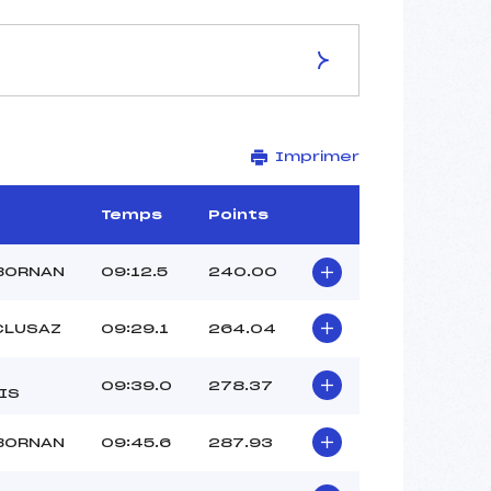
ES DE LA PISTE
Imprimer
PAQUIER
3 km
–
Temps
Points
–
–
 BORNAN
09:12.5
240.00
–
-1
CLUSAZ
09:29.1
264.04
09:39.0
278.37
IS
 BORNAN
09:45.6
287.93