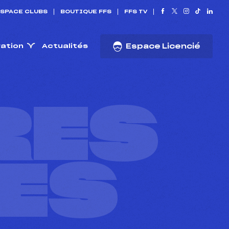
SPACE CLUBS
BOUTIQUE FFS
FFS TV
ration
Actualités
Espace Licencié
RES
ES