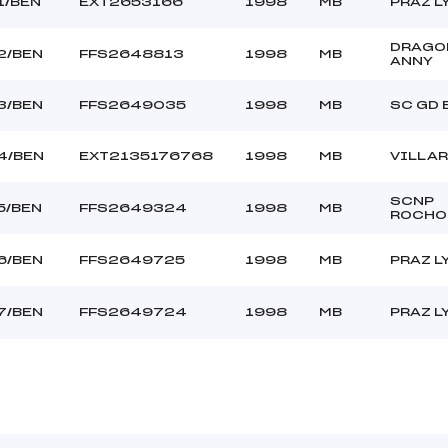
1/BEN
EXT2653166
1998
MB
PRAZ 
DRAGO
2/BEN
FFS2648813
1998
MB
ANNY
3/BEN
FFS2649035
1998
MB
SC GD
4/BEN
EXT2135176768
1998
MB
VILLA
SCNP
5/BEN
FFS2649324
1998
MB
ROCHO
6/BEN
FFS2649725
1998
MB
PRAZ 
7/BEN
FFS2649724
1998
MB
PRAZ 