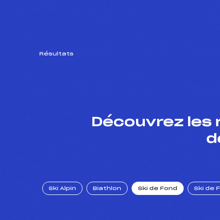
Résultats
Découvrez les 
d
Ski Alpin
Biathlon
Ski de Fond
Ski de 