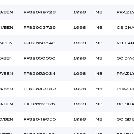
3/BEN
FFS2649728
1998
MB
PRAZ 
4/BEN
FFS2603726
1998
MB
CS CH
5/BEN
FFS2650540
1998
MB
VILLA
5/BEN
FFS2650050
1998
MB
SC D’A
7/BEN
FFS2652034
1998
MB
PRAZ 
8/BEN
FFS2649730
1998
MB
PRAZ 
9/BEN
EXT2652375
1998
MB
CS CH
0/BEN
FFS2649050
1998
MB
SC GD