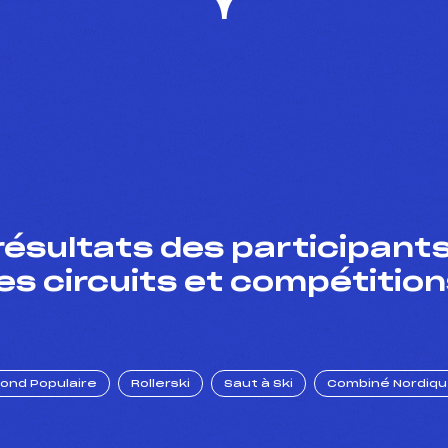
résultats des participants
es circuits et compétition
Fond Populaire
Rollerski
Saut à Ski
Combiné Nordiq