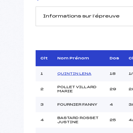
Informations sur l’épreuve
JURY DE COMPÉTITION
Délégué Technique :
R
D.T Adjoint :
Dir. Epreuve :
DOME
Clt
Nom Prénom
Dos
C
1
QUINTIN LENA
18
1
POLLET VILLARD
2
29
2
MARIE
Pénalité appliquée :
3
FOURNIER FANNY
4
3
Coefficient :
Catégorie :
BASTARD ROSSET
4
25
4
JUSTINE
Style :