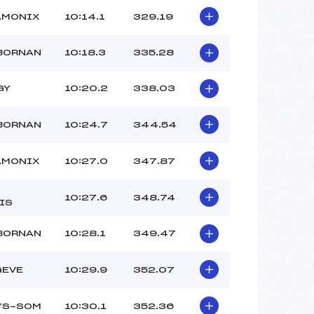
AMONIX
10:14.1
329.19
 BORNAN
10:18.3
335.28
GY
10:20.2
338.03
 BORNAN
10:24.7
344.54
AMONIX
10:27.0
347.87
10:27.6
348.74
IS
 BORNAN
10:28.1
349.47
GEVE
10:29.9
352.07
LYS-SOM
10:30.1
352.36