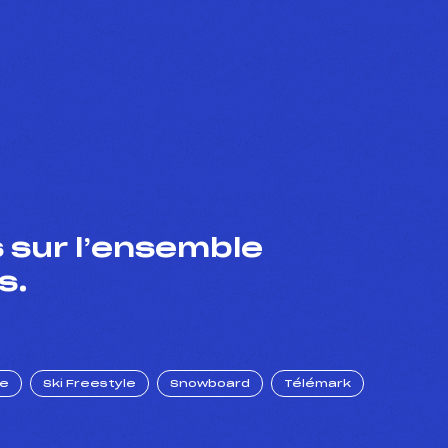
 sur l’ensemble
s.
ue
Ski Freestyle
Snowboard
Télémark