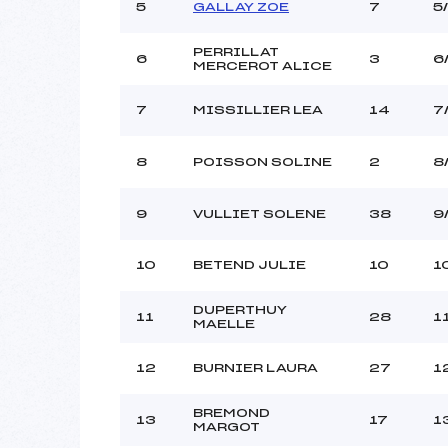
5
GALLAY ZOE
7
5
PERRILLAT
6
3
6
MERCEROT ALICE
7
MISSILLIER LEA
14
7
8
POISSON SOLINE
2
8
9
VULLIET SOLENE
38
9
10
BETEND JULIE
10
1
DUPERTHUY
11
28
1
MAELLE
12
BURNIER LAURA
27
1
BREMOND
13
17
1
MARGOT