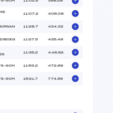
LYS-SOM
11:02.5
399.28
NS
11:07.2
406.08
 BORNAN
11:26.7
434.32
RD/BOEG
11:27.5
435.48
11:35.2
446.62
IS
LYS-SOM
11:53.2
472.69
LYS-SOM
15:21.7
774.59