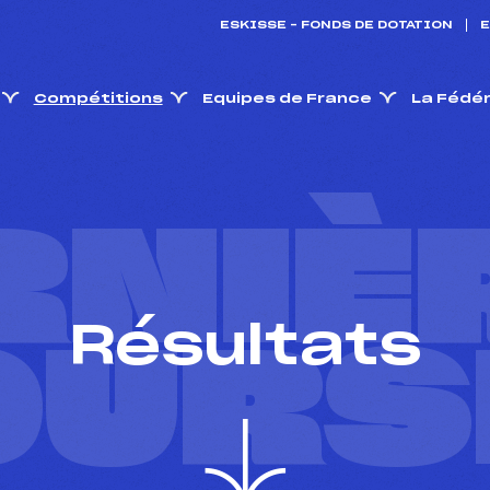
ESKISSE – FONDS DE DOTATION
E
Compétitions
Equipes de France
La Fédé
RNIÈ
Résultats
OURS