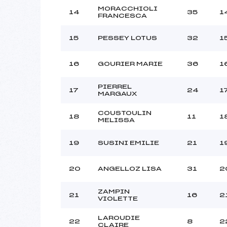
MORACCHIOLI
14
35
1
FRANCESCA
15
PESSEY LOTUS
32
1
16
GOURIER MARIE
36
1
PIERREL
17
24
1
MARGAUX
COUSTOULIN
18
11
1
MELISSA
19
SUSINI EMILIE
21
1
20
ANGELLOZ LISA
31
2
ZAMPIN
21
16
2
VIOLETTE
LAROUDIE
22
8
2
CLAIRE