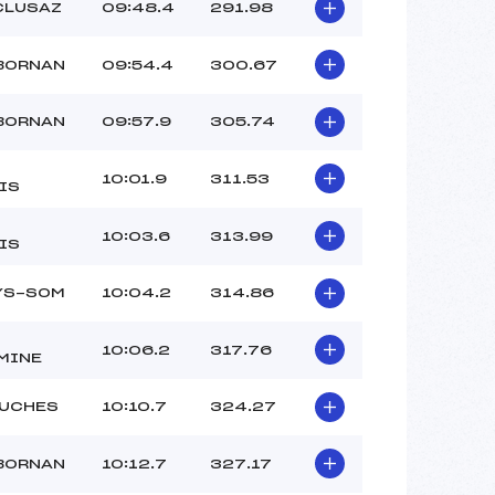
CLUSAZ
09:48.4
291.98
 BORNAN
09:54.4
300.67
 BORNAN
09:57.9
305.74
10:01.9
311.53
IS
10:03.6
313.99
IS
LYS-SOM
10:04.2
314.86
10:06.2
317.76
MINE
OUCHES
10:10.7
324.27
 BORNAN
10:12.7
327.17