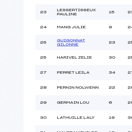
LESSERTISSEUX
23
15
2
PAULINE
24
MANG JULIE
9
2
GUIGONNAT
25
23
2
GILONNE
25
HARIVEL ZELIE
30
2
27
PERRET LEILA
34
2
28
PERNIN NOLWENN
22
2
29
GERMAIN LOU
6
2
30
LATHUILLE LALY
19
3