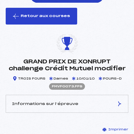
Retour aux courses
foi(s) le ski
GRAND PRIX DE XONRUPT
challenge Crédit Mutuel modifier
TROIS FOURS
Dames
10/01/10
POURS-D
FMVF0073.FFS
Informations sur l’épreuve
JURY DE COMPÉTITION
Imprimer
Délégué Technique :
PHILIPPE ALAIN (MV)