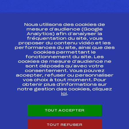
CONTACT
Nous utilisons des cookies de
ESPACE PRESSE
mesure d’audience (Google
Analytics) afin d’analyser la
fréquentation du site, vous
Ressources
proposer du contenu vidéo et les
performances du site, ainsi que des
Pass’Neige
cookies permettant le
Projet sportif fédéral
fonctionnement du site. Les
cookies de mesure d’audience ne
Projet de performance fédéral
sont déposés qu’avec votre
Antidopage
consentement. Vous pouvez
Pôle Développement, Formation, Suivi
accepter, refuser ou personnaliser
Scientifique
vos choix à tout moment. Pour
Listes ministérielles
obtenir plus d'informations sur
notre gestion des cookies, cliquez
Pôle vie de l’athlète
ici
.
Enseignement professionnel
Informatique et chronométrage
Circuits
TOUT ACCEPTER
Carrières
Développement des habiletés mentales
TOUT REFUSER