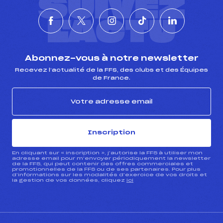
SUIVEZ
L'ACTU
Abonnez-vous à notre newsletter
Recevez l’actualité de la FFS, des clubs et des Équipes
de France.
Inscription
En cliquant sur « inscription », j’autorise la FFS à utiliser mon
adresse email pour m’envoyer périodiquement la newsletter
de la FFS, qui peut contenir des offres commerciales et
promotionnelles de la FFS ou de ses partenaires. Pour plus
d’informations sur les modalités d’exercice de vos droits et
la gestion de vos données, cliquez
ici