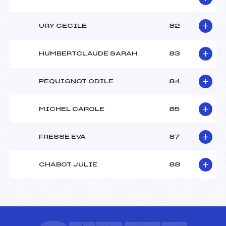
URY CECILE
82
HUMBERTCLAUDE SARAH
83
PEQUIGNOT ODILE
84
MICHEL CAROLE
85
FRESSE EVA
87
CHABOT JULIE
88