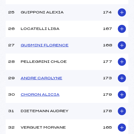
25
GUIPPONI ALEXIA
174
26
LOCATELLI LISA
167
27
GUSMINI FLORENCE
168
28
PELLEGRINI CHLOE
177
29
ANDRE CAROLYNE
173
30
CHORON ALICIA
179
31
DIETEMANN AUDREY
178
32
VERGUET MORVANE
165