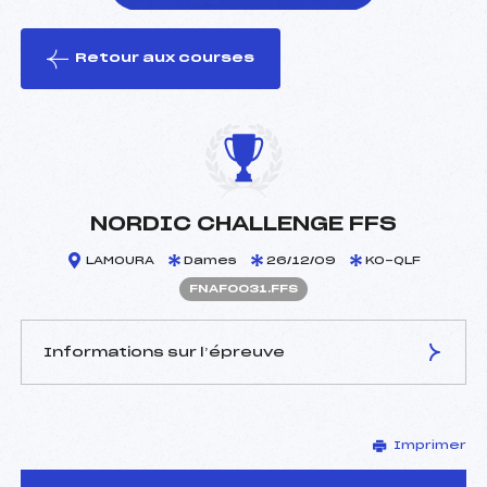
Retour aux courses
foi(s) le ski
NORDIC CHALLENGE FFS
LAMOURA
Dames
26/12/09
KO-QLF
FNAF0031.FFS
Informations sur l’épreuve
JURY DE COMPÉTITION
Imprimer
Délégué Technique :
FERREUX PASCAL (MJ)
D.T Adjoint :
NIOGRET CORINNE (LY)