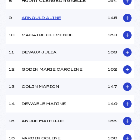
8
HUDRY CLERGEON GAELLE
154
9
ARNOULD ALINE
145
10
MACAIRE CLEMENCE
159
11
DEVAUX JULIA
163
12
GODIN MARIE CAROLINE
162
13
COLIN MARION
147
14
DEWAELE MARINE
149
15
ANDRE MATHILDE
155
16
VARCIN COLINE
160