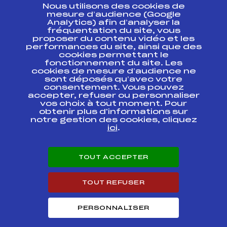
Nous utilisons des cookies de
ESPACE PRESSE
mesure d’audience (Google
Analytics) afin d’analyser la
fréquentation du site, vous
Ressources
proposer du contenu vidéo et les
performances du site, ainsi que des
Pass’Neige
cookies permettant le
Projet sportif fédéral
fonctionnement du site. Les
cookies de mesure d’audience ne
Projet de performance fédéral
sont déposés qu’avec votre
Antidopage
consentement. Vous pouvez
Pôle Développement, Formation, Suivi
accepter, refuser ou personnaliser
Scientifique
vos choix à tout moment. Pour
Listes ministérielles
obtenir plus d'informations sur
notre gestion des cookies, cliquez
Pôle vie de l’athlète
ici
.
Enseignement professionnel
Informatique et chronométrage
Circuits
TOUT ACCEPTER
Carrières
Développement des habiletés mentales
TOUT REFUSER
PERSONNALISER
© 2026 Fédération Française de Ski
Mentions légales
Politique de