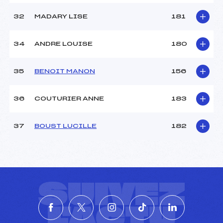
32
MADARY LISE
181
34
ANDRE LOUISE
180
35
BENOIT MANON
156
36
COUTURIER ANNE
183
37
BOUST LUCILLE
182
SUIVEZ
L'ACTU