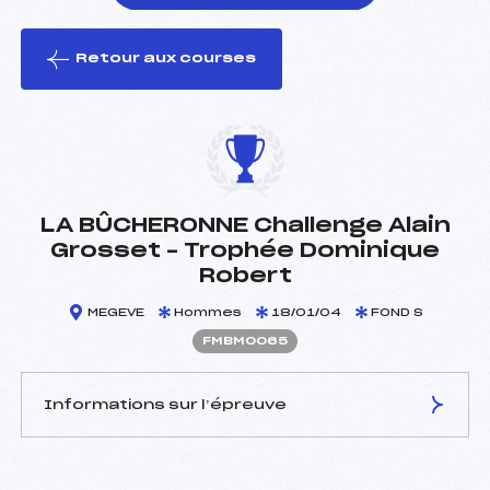
Retour aux courses
foi(s) le ski
LA BÛCHERONNE Challenge Alain
Grosset – Trophée Dominique
Robert
MEGEVE
Hommes
18/01/04
FOND S
FMBM0065
Informations sur l’épreuve
JURY DE COMPÉTITION