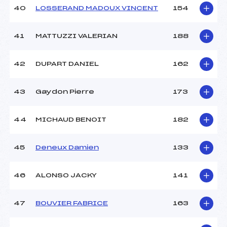
40
LOSSERAND MADOUX VINCENT
154
41
MATTUZZI VALERIAN
188
42
DUPART DANIEL
162
43
Gaydon Pierre
173
44
MICHAUD BENOIT
182
45
Deneux Damien
133
46
ALONSO JACKY
141
47
BOUVIER FABRICE
163