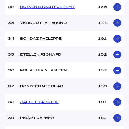
32
BOIVIN SICART JEREMY
156
33
VERCOUTTER BRUNO
144
34
BONDAZ PHILIPPE
161
35
ETELLIN RICHARD
152
36
FOURNIER AURELIEN
157
37
BONDIER NICOLAS
159
38
JAEGLE FABRICE
181
39
PELVAT JEREMY
151