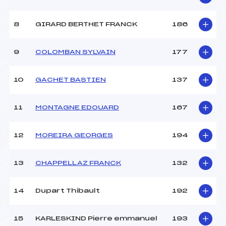
8
GIRARD BERTHET FRANCK
186
9
COLOMBAN SYLVAIN
177
10
GACHET BASTIEN
137
11
MONTAGNE EDOUARD
167
12
MOREIRA GEORGES
194
13
CHAPPELLAZ FRANCK
132
14
Dupart Thibault
192
15
KARLESKIND Pierre emmanuel
193