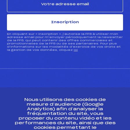
Inscription
En cliquant sur « inscription », j’autorise la FFS à utiliser mon
adresse email pour m’envoyer périodiquement la newsletter
de la FFS, qui peut contenir des offres commerciales et
promotionnelles de la FFS ou de ses partenaires. Pour plus
d’informations sur les modalités d’exercice de vos droits et
la gestion de vos données, cliquez
ici
CONTACT
Nous utilisons des cookies de
ESPACE PRESSE
mesure d’audience (Google
Analytics) afin d’analyser la
fréquentation du site, vous
Ressources
proposer du contenu vidéo et les
performances du site, ainsi que des
Pass’Neige
cookies permettant le