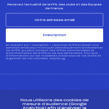
Recevez l’actualité de la FFS, des clubs et des Équipes
de France.
Inscription
En cliquant sur « inscription », j’autorise la FFS à utiliser mon
adresse email pour m’envoyer périodiquement la newsletter
de la FFS, qui peut contenir des offres commerciales et
promotionnelles de la FFS ou de ses partenaires. Pour plus
d’informations sur les modalités d’exercice de vos droits et
la gestion de vos données, cliquez
ici
CONTACT
Nous utilisons des cookies de
ESPACE PRESSE
mesure d’audience (Google
Analytics) afin d’analyser la