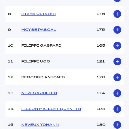
8
RIVES OLIVIER
176
9
MOYSE PASCAL
175
10
FILIPPI GASPARD
165
11
FILIPPI UGO
121
12
BESCOND ANTONIN
178
13
NEVEUX JULIEN
174
14
FILLON MAILLET QUENTIN
123
15
NEVEUX YOHANN
180