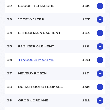
32
ESCOFFIER ANDRE
185
33
VAZE WALTER
167
34
EHRESMANN LAURENT
184
35
PIGNIER CLEMENT
119
36
TINGUELY MAXIME
128
37
NEVEUX ROBIN
117
38
DURAFFOURG MICKAEL
156
39
GROS JORDANE
122