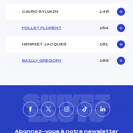
CAVRO SYLVAIN
146
MILLET FLORENT
154
HENRIET JACQUES
161
BAILLY GREGORY
163
SUIVEZ
L'ACTU
Abonnez-vous à notre newsletter