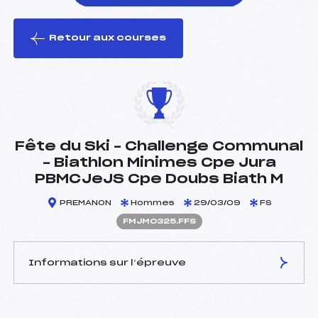
Retour aux courses
foi(s) le ski
Fête du Ski – Challenge Communal
– Biathlon Minimes Cpe Jura
PBMCJeJS Cpe Doubs Biath M
PREMANON
Hommes
29/03/09
FS
FMJM0325.FFS
Informations sur l’épreuve
JURY DE COMPÉTITION