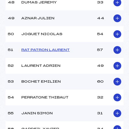
48
DUMAS JEREMY
33
49
AZNAR JULIEN
44
50
JOGUET NICOLAS
54
51
RAT PATRON LAURENT
57
52
LAURENT ADRIEN
49
53
BOCHET EMILIEN
60
54
PERRATONE THIBAUT
32
55
JANIN SIMON
31