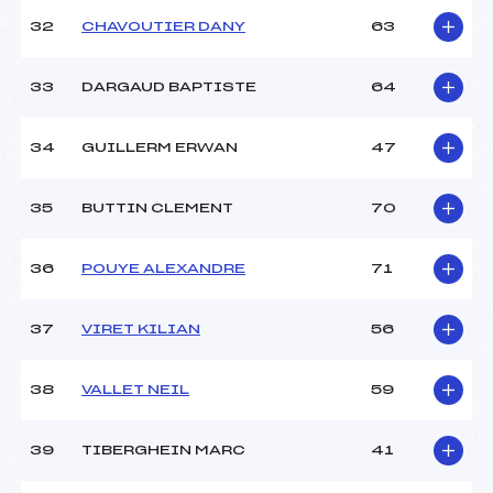
32
CHAVOUTIER DANY
63
33
DARGAUD BAPTISTE
64
34
GUILLERM ERWAN
47
35
BUTTIN CLEMENT
70
36
POUYE ALEXANDRE
71
37
VIRET KILIAN
56
38
VALLET NEIL
59
39
TIBERGHEIN MARC
41