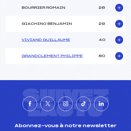
BOURRIER ROMAIN
26
GIACHINO BENJAMIN
29
VIVIAND GUILLAUME
40
GRANDCLEMENT PHILIPPE
80
SUIVEZ
L'ACTU
Abonnez-vous à notre newsletter