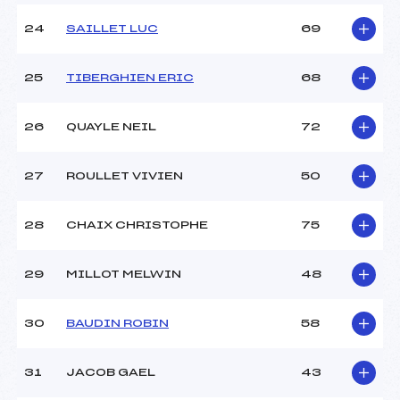
24
SAILLET LUC
69
25
TIBERGHIEN ERIC
68
26
QUAYLE NEIL
72
27
ROULLET VIVIEN
50
28
CHAIX CHRISTOPHE
75
29
MILLOT MELWIN
48
30
BAUDIN ROBIN
58
31
JACOB GAEL
43