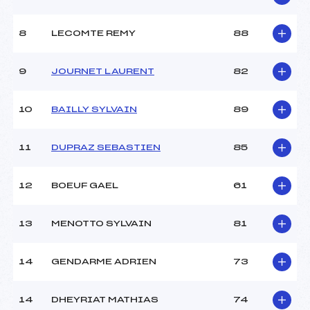
8
LECOMTE REMY
88
9
JOURNET LAURENT
82
10
BAILLY SYLVAIN
89
11
DUPRAZ SEBASTIEN
85
12
BOEUF GAEL
61
13
MENOTTO SYLVAIN
81
14
GENDARME ADRIEN
73
14
DHEYRIAT MATHIAS
74