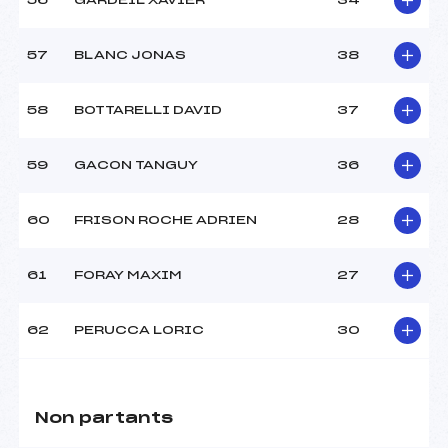
56
GARDEIL XAVIER
34
57
BLANC JONAS
38
58
BOTTARELLI DAVID
37
59
GACON TANGUY
36
60
FRISON ROCHE ADRIEN
28
61
FORAY MAXIM
27
62
PERUCCA LORIC
30
Non partants