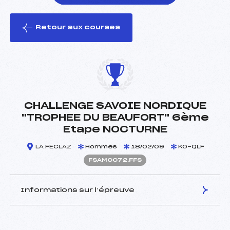
Retour aux courses
foi(s) le ski
CHALLENGE SAVOIE NORDIQUE
"TROPHEE DU BEAUFORT" 6ème
Etape NOCTURNE
LA FECLAZ
Hommes
18/02/09
KO-QLF
FSAM0072.FFS
Informations sur l’épreuve
JURY DE COMPÉTITION