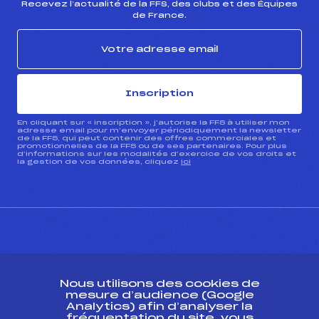
Recevez l’actualité de la FFS, des clubs et des Équipes
de France.
Inscription
En cliquant sur « inscription », j’autorise la FFS à utiliser mon
adresse email pour m’envoyer périodiquement la newsletter
de la FFS, qui peut contenir des offres commerciales et
promotionnelles de la FFS ou de ses partenaires. Pour plus
d’informations sur les modalités d’exercice de vos droits et
la gestion de vos données, cliquez
ici
CONTACT
Nous utilisons des cookies de
ESPACE PRESSE
mesure d’audience (Google
Analytics) afin d’analyser la
fréquentation du site, vous