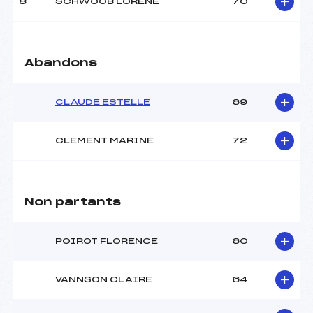
8
SCHWOOB LORENE
70
Abandons
CLAUDE ESTELLE
69
CLEMENT MARINE
72
Non partants
POIROT FLORENCE
60
VANNSON CLAIRE
64