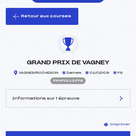
Retour aux courses
foi(s) le ski
GRAND PRIX DE VAGNEY
VAGNES/ROCHESON
Dames
01/02/09
FS
FMVF0113.FFS
Informations sur l’épreuve
JURY DE COMPÉTITION
Imprimer
Délégué Technique :
CUNY BERNARD (MV)
D.T Adjoint :
–