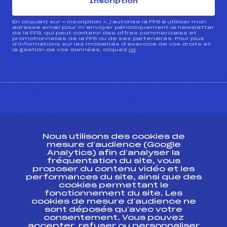
Inscription
En cliquant sur « inscription », j’autorise la FFS à utiliser mon
adresse email pour m’envoyer périodiquement la newsletter
de la FFS, qui peut contenir des offres commerciales et
promotionnelles de la FFS ou de ses partenaires. Pour plus
d’informations sur les modalités d’exercice de vos droits et
la gestion de vos données, cliquez
ici
CONTACT
Nous utilisons des cookies de
ESPACE PRESSE
mesure d’audience (Google
Analytics) afin d’analyser la
fréquentation du site, vous
Ressources
proposer du contenu vidéo et les
performances du site, ainsi que des
Pass’Neige
cookies permettant le
Projet sportif fédéral
fonctionnement du site. Les
cookies de mesure d’audience ne
Projet de performance fédéral
sont déposés qu’avec votre
Antidopage
consentement. Vous pouvez
Pôle Développement, Formation, Suivi
accepter, refuser ou personnaliser