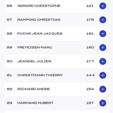
56
GERARD CHRISTOPHE
121
57
RAMPONI CHRISTIAN
176
58
FUCHS JEAN JACQUES
181
59
FREYEISEN MARC
160
60
JEANDEL JULIEN
177
61
CHRISTMANN THIERRY
144
62
RICHARD ANDRE
154
63
HARMAND HUBERT
157