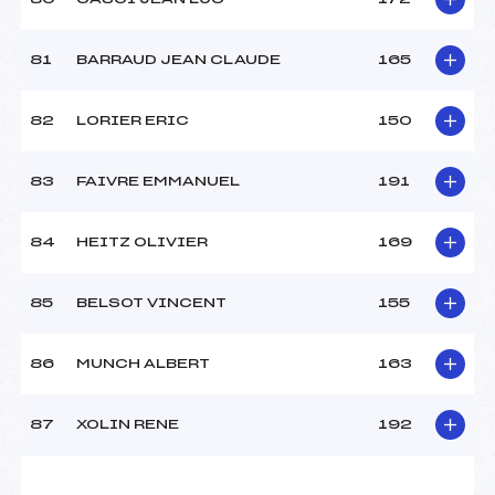
81
BARRAUD JEAN CLAUDE
165
82
LORIER ERIC
150
83
FAIVRE EMMANUEL
191
84
HEITZ OLIVIER
169
85
BELSOT VINCENT
155
86
MUNCH ALBERT
163
87
XOLIN RENE
192