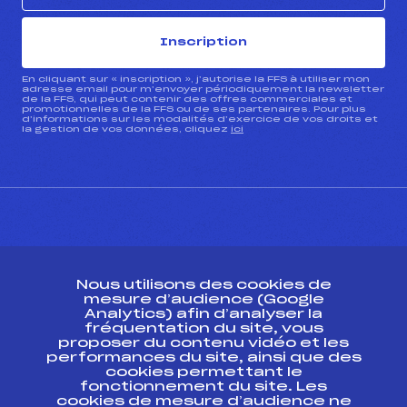
Inscription
En cliquant sur « inscription », j’autorise la FFS à utiliser mon
adresse email pour m’envoyer périodiquement la newsletter
de la FFS, qui peut contenir des offres commerciales et
promotionnelles de la FFS ou de ses partenaires. Pour plus
d’informations sur les modalités d’exercice de vos droits et
la gestion de vos données, cliquez
ici
CONTACT
Nous utilisons des cookies de
ESPACE PRESSE
mesure d’audience (Google
Analytics) afin d’analyser la
fréquentation du site, vous
Ressources
proposer du contenu vidéo et les
performances du site, ainsi que des
Pass’Neige
cookies permettant le
Projet sportif fédéral
fonctionnement du site. Les
cookies de mesure d’audience ne
Projet de performance fédéral