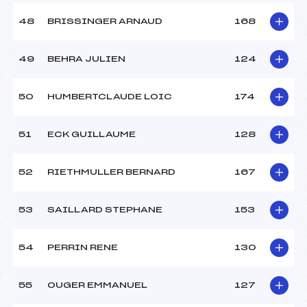
48
BRISSINGER ARNAUD
168
49
BEHRA JULIEN
124
50
HUMBERTCLAUDE LOIC
174
51
ECK GUILLAUME
128
52
RIETHMULLER BERNARD
167
53
SAILLARD STEPHANE
153
54
PERRIN RENE
130
55
OUGER EMMANUEL
127