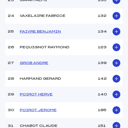
23
SAFAH REMI
135
24
VAXELAIRE FABRICE
132
25
FAIVRE BENJAMIN
134
26
PEQUIGNOT RAYMOND
123
27
GROB ANDRE
139
28
HARMAND GERARD
142
29
POIROT HERVE
140
30
POIROT JEROME
185
31
CHABOT CLAUDE
151