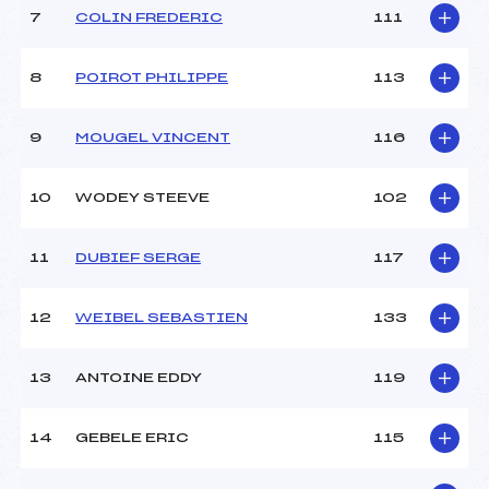
Catégorie :
JE/SEN
7
COLIN FREDERIC
111
Style :
L
8
POIROT PHILIPPE
113
9
MOUGEL VINCENT
116
10
WODEY STEEVE
102
11
DUBIEF SERGE
117
12
WEIBEL SEBASTIEN
133
13
ANTOINE EDDY
119
14
GEBELE ERIC
115