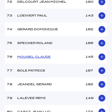
72
DELCOURT JEAN MICHEL
190
73
LOEWERT PAUL
143
74
GERARD DOMINIQUE
162
75
SPECKER ROLAND
186
76
MOUGEL CLAUDE
145
77
BOLE PATRICE
187
78
JEANDEL GERARD
182
79
LALEVEE REMI
149
80
CASCI JEAN LUC
172