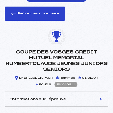
Retour aux courses
foi(s) le ski
COUPE DES VOSGES CREDIT
MUTUEL MEMORIAL
HUMBERTCLAUDE JEUNES JUNIORS
SENIORS
LA BRESSE LISPACH
Hommes
01/02/04
FOND S
FMVM0211
Informations sur l’épreuve
JURY DE COMPÉTITION