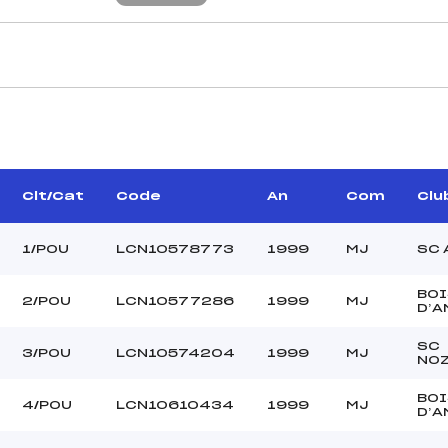
CARACTÉRISTIQU
ALBANO FRANCOIS ()
Piste :
–
Distance :
OZ ROLAND RENE (MJ)
Point Haut :
Clt/Cat
Code
An
Com
Clu
Point Bas :
Montée Tot. :
1/POU
LCN10578773
1999
MJ
SC 
Montée Max. :
Homologation :
BOI
2/POU
LCN10577286
1999
MJ
D’A
SC
–
3/POU
LCN10574204
1999
MJ
NO
–
POU
BOI
4/POU
LCN10610434
1999
MJ
D’A
C