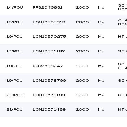
SC 
14/POU
FFS2643831
2000
MJ
NOI
CH
15/POU
LCN10595819
2000
MJ
DO
16/POU
LCN10570275
2000
MJ
HT 
17/POU
LCN10571182
2000
MJ
SC 
US
18/POU
FFS2638247
1999
MJ
CH
19/POU
LCN10578766
2000
MJ
SC 
20/POU
LCN10571189
1999
MJ
SC 
21/POU
LCN10571489
2000
MJ
HT 