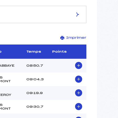
ES DE LA PISTE
Imprimer
–
2 km
–
b
Temps
Points
–
–
ABBAYE
08:50.7
–
–
S
09:04.3
MONT
09:19.9
ZEROY
S
09:30.7
MONT