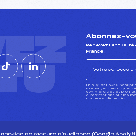
VEZ
Abonnez-vou
Recevez l’actualité 
France.
CTU
En cliquant sur « inscript
m’envoyer périodiquement
commerciales et promotio
d’informations sur les mo
données, cliquez
ici
s cookies de mesure d’audience (Google Analytic