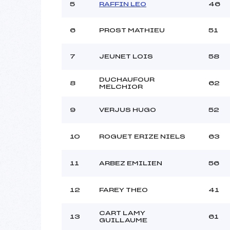
5
RAFFIN LEO
46
6
PROST MATHIEU
51
7
JEUNET LOIS
58
DUCHAUFOUR
8
62
MELCHIOR
9
VERJUS HUGO
52
10
ROGUET ERIZE NIELS
63
11
ARBEZ EMILIEN
56
12
FAREY THEO
41
CART LAMY
13
61
GUILLAUME