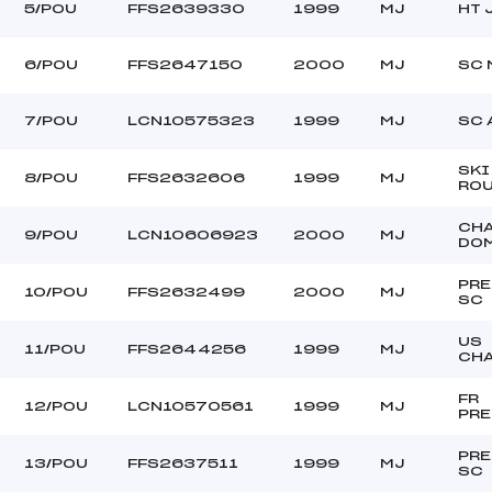
5/POU
FFS2639330
1999
MJ
HT 
6/POU
FFS2647150
2000
MJ
SC 
7/POU
LCN10575323
1999
MJ
SC 
SKI
8/POU
FFS2632606
1999
MJ
RO
CH
9/POU
LCN10606923
2000
MJ
DO
PR
10/POU
FFS2632499
2000
MJ
SC
US
11/POU
FFS2644256
1999
MJ
CH
FR
12/POU
LCN10570561
1999
MJ
PRE
PR
13/POU
FFS2637511
1999
MJ
SC