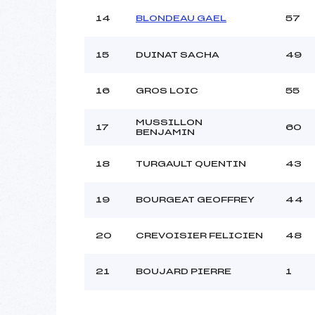
14
BLONDEAU GAEL
57
15
DUINAT SACHA
49
16
GROS LOIC
55
MUSSILLON
17
60
BENJAMIN
18
TURGAULT QUENTIN
43
19
BOURGEAT GEOFFREY
44
20
CREVOISIER FELICIEN
48
21
BOUJARD PIERRE
1