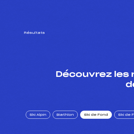
Résultats
Découvrez les 
d
Ski Alpin
Biathlon
Ski de Fond
Ski de 