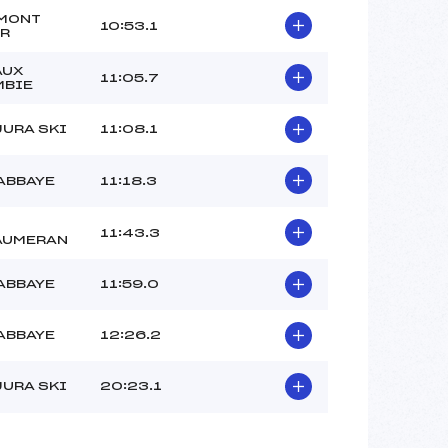
MONT
10:53.1
R
AUX
11:05.7
MBIE
JURA SKI
11:08.1
ABBAYE
11:18.3
11:43.3
AUMERAN
ABBAYE
11:59.0
ABBAYE
12:26.2
JURA SKI
20:23.1