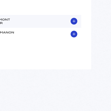
MONT
R
EMANON