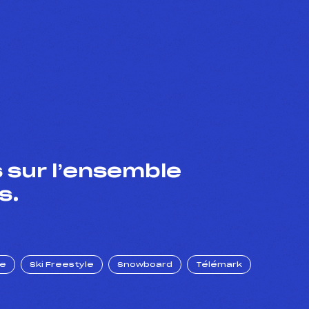
 sur l’ensemble
s.
ue
Ski Freestyle
Snowboard
Télémark