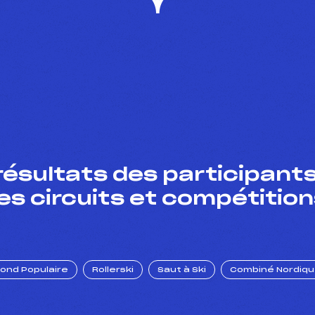
résultats des participants
es circuits et compétition
Fond Populaire
Rollerski
Saut à Ski
Combiné Nordiq