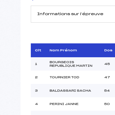
Informations sur l’épreuve
JURY DE COMPÉTITION
Délégué Technique :
D.T Adjoint :
Dir. Epreuve :
J
Clt
Nom Prénom
Dos
BOURGEOIS
1
45
REPUBLIQUE MARTIN
2
TOURNIER TOD
47
Pénalité appliquée :
3
BALDASSARI SACHA
54
Coefficient :
Catégorie :
4
PERINI JANNE
50
Style :