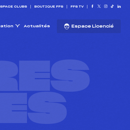
SPACE CLUBS
BOUTIQUE FFS
FFS TV
ration
Actualités
Espace Licencié
RES
ES