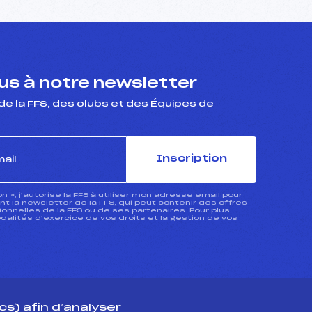
s à notre newsletter
de la FFS, des clubs et des Équipes de
Inscription
ion », j’autorise la FFS à utiliser mon adresse email pour
 la newsletter de la FFS, qui peut contenir des offres
nnelles de la FFS ou de ses partenaires. Pour plus
dalités d’exercice de vos droits et la gestion de vos
s) afin d’analyser