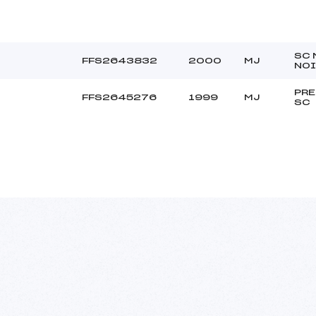
SC 
FFS2643832
2000
MJ
NOI
PR
FFS2645276
1999
MJ
SC