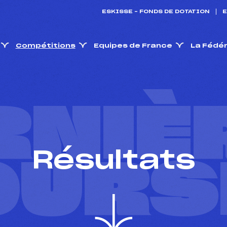
ESKISSE – FONDS DE DOTATION
E
Compétitions
Equipes de France
La Fédé
RNIÈ
Résultats
OURS