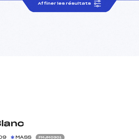
Affiner les résultats
Blanc
09
MASS
FMJM0301