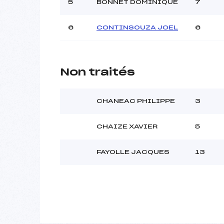
5
BONNET DOMINIQUE
7
6
CONTINSOUZA JOEL
6
Non traités
CHANEAC PHILIPPE
3
CHAIZE XAVIER
5
FAYOLLE JACQUES
13