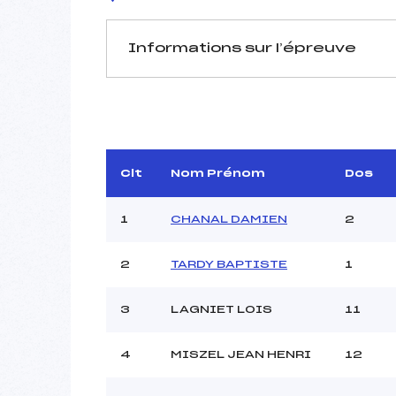
Informations sur l’épreuve
JURY DE COMPÉTITION
Délégué Technique :
D.T Adjoint :
Dir. Epreuve :
Clt
Nom Prénom
Dos
1
CHANAL DAMIEN
2
2
TARDY BAPTISTE
1
3
LAGNIET LOIS
11
Pénalité appliquée :
Coefficient :
Catégorie :
4
MISZEL JEAN HENRI
12
Style :