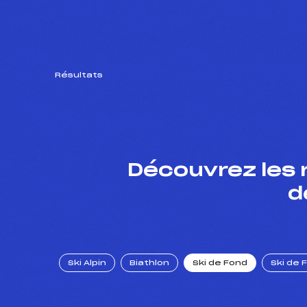
Résultats
Découvrez les 
d
Ski Alpin
Biathlon
Ski de Fond
Ski de 