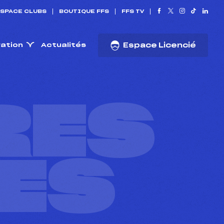
SPACE CLUBS
BOUTIQUE FFS
FFS TV
ration
Actualités
Espace Licencié
RES
ES