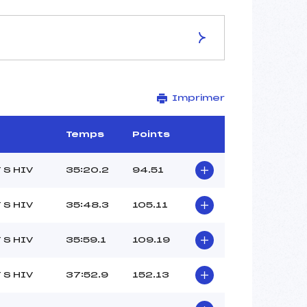
ES DE LA PISTE
Imprimer
LE TREMPLIN
10.5 km
1180 m
Temps
Points
1145 m
245 m
 S HIV
35:20.2
94.51
35 m
O
 S HIV
35:48.3
105.11
 S HIV
35:59.1
109.19
 S HIV
37:52.9
152.13