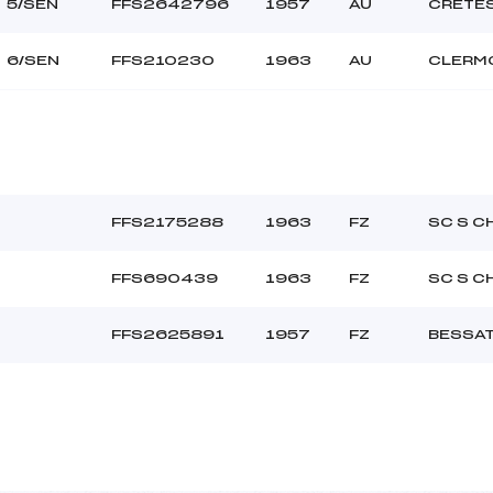
5/SEN
FFS2642796
1957
AU
CRETES
6/SEN
FFS210230
1963
AU
CLERM
FFS2175288
1963
FZ
SC S 
FFS690439
1963
FZ
SC S 
FFS2625891
1957
FZ
BESSAT