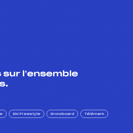
 sur l’ensemble
s.
ue
Ski Freestyle
Snowboard
Télémark