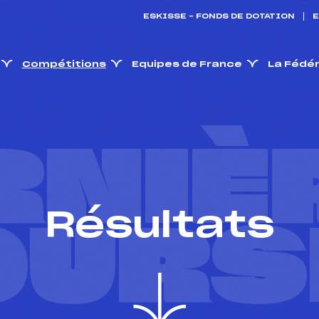
ESKISSE – FONDS DE DOTATION
E
Compétitions
Equipes de France
La Fédé
RNIÈ
Résultats
OURS