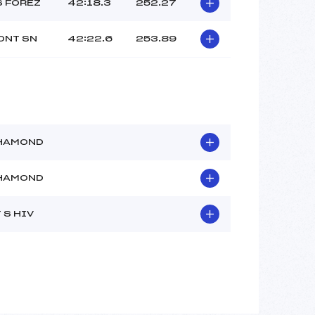
 FOREZ
42:18.3
252.27
ONT SN
42:22.6
253.89
CHAMOND
CHAMOND
 S HIV