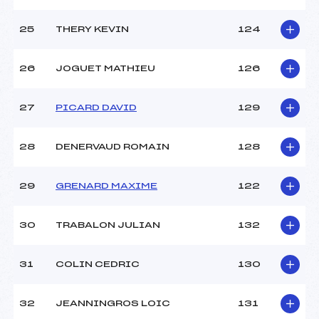
25
THERY KEVIN
124
26
JOGUET MATHIEU
126
27
PICARD DAVID
129
28
DENERVAUD ROMAIN
128
29
GRENARD MAXIME
122
30
TRABALON JULIAN
132
31
COLIN CEDRIC
130
32
JEANNINGROS LOIC
131