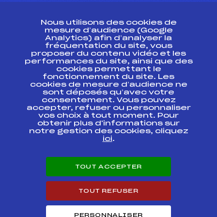
CONTACT
Nous utilisons des cookies de
ESPACE PRESSE
mesure d’audience (Google
Analytics) afin d’analyser la
fréquentation du site, vous
Ressources
proposer du contenu vidéo et les
performances du site, ainsi que des
Pass’Neige
cookies permettant le
Projet sportif fédéral
fonctionnement du site. Les
cookies de mesure d’audience ne
Projet de performance fédéral
sont déposés qu’avec votre
Antidopage
consentement. Vous pouvez
Pôle Développement, Formation, Suivi
accepter, refuser ou personnaliser
Scientifique
vos choix à tout moment. Pour
Listes ministérielles
obtenir plus d'informations sur
notre gestion des cookies, cliquez
Pôle vie de l’athlète
ici
.
Enseignement professionnel
Informatique et chronométrage
Circuits
TOUT ACCEPTER
Carrières
Développement des habiletés mentales
TOUT REFUSER
PERSONNALISER