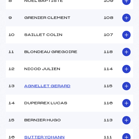
8
NOEL BAPTISTE
109
9
GRENIER CLEMENT
108
10
SAILLET COLIN
107
11
BLONDEAU GREGOIRE
118
12
NICOD JULIEN
114
13
AGNELLET GERARD
115
14
DUPERREX LUCAS
116
15
BERNIER HUGO
113
16
SUTTER YOHANN
111