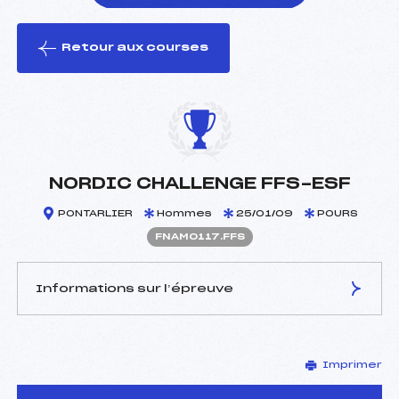
Retour aux courses
foi(s) le ski
NORDIC CHALLENGE FFS-ESF
PONTARLIER
Hommes
25/01/09
POURS
FNAM0117.FFS
Informations sur l’épreuve
JURY DE COMPÉTITION
Imprimer
Délégué Technique :
SALVI PIERRE (MJ)
D.T Adjoint :
–