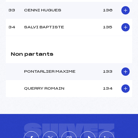
33
CENNI HUGUES
136
34
SALVI BAPTISTE
135
Non partants
PONTARLIER MAXIME
133
QUERRY ROMAIN
134
SUIVEZ