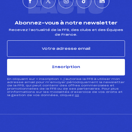
L'ACTU
Abonnez-vous à notre newsletter
Recevez l’actualité de la FFS, des clubs et des Équipes
de France.
Inscription
En cliquant sur « inscription », j’autorise la FFS à utiliser mon
adresse email pour m’envoyer périodiquement la newsletter
de la FFS, qui peut contenir des offres commerciales et
promotionnelles de la FFS ou de ses partenaires. Pour plus
d’informations sur les modalités d’exercice de vos droits et
la gestion de vos données, cliquez
ici