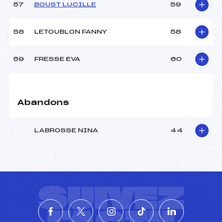
57
BOUST LUCILLE
59
58
LETOUBLON FANNY
58
59
FRESSE EVA
60
Abandons
LABROSSE NINA
44
SUIVEZ