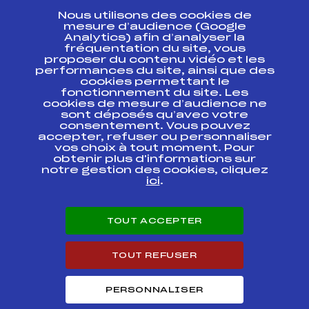
Nous utilisons des cookies de
ESPACE PRESSE
mesure d’audience (Google
Analytics) afin d’analyser la
fréquentation du site, vous
Ressources
proposer du contenu vidéo et les
performances du site, ainsi que des
Pass’Neige
cookies permettant le
Projet sportif fédéral
fonctionnement du site. Les
cookies de mesure d’audience ne
Projet de performance fédéral
sont déposés qu’avec votre
Antidopage
consentement. Vous pouvez
Pôle Développement, Formation, Suivi
accepter, refuser ou personnaliser
Scientifique
vos choix à tout moment. Pour
Listes ministérielles
obtenir plus d'informations sur
notre gestion des cookies, cliquez
Pôle vie de l’athlète
ici
.
Enseignement professionnel
Informatique et chronométrage
Circuits
TOUT ACCEPTER
Carrières
Développement des habiletés mentales
TOUT REFUSER
PERSONNALISER
© 2026 Fédération Française de Ski
Mentions légales
Politique de