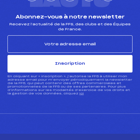
L'ACTU
Abonnez-vous à notre newsletter
Recevez l’actualité de la FFS, des clubs et des Équipes
de France.
Inscription
En cliquant sur « inscription », j’autorise la FFS à utiliser mon
adresse email pour m’envoyer périodiquement la newsletter
de la FFS, qui peut contenir des offres commerciales et
promotionnelles de la FFS ou de ses partenaires. Pour plus
d’informations sur les modalités d’exercice de vos droits et
la gestion de vos données, cliquez
ici
CONTACT