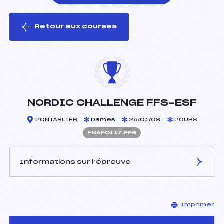
Retour aux courses
foi(s) le ski
NORDIC CHALLENGE FFS-ESF
PONTARLIER
Dames
25/01/09
POURS
FNAF0117.FFS
Informations sur l’épreuve
JURY DE COMPÉTITION
Imprimer
Délégué Technique :
SALVI PIERRE (MJ)
D.T Adjoint :
–