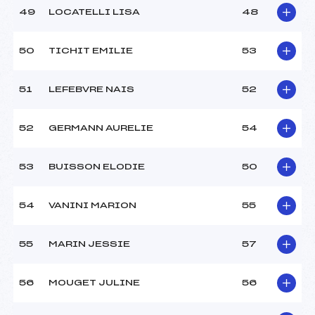
49
LOCATELLI LISA
48
50
TICHIT EMILIE
53
51
LEFEBVRE NAIS
52
52
GERMANN AURELIE
54
53
BUISSON ELODIE
50
54
VANINI MARION
55
55
MARIN JESSIE
57
56
MOUGET JULINE
56