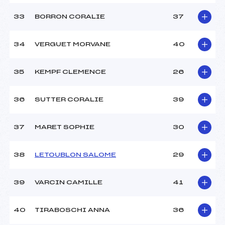
33
BORRON CORALIE
37
34
VERGUET MORVANE
40
35
KEMPF CLEMENCE
26
36
SUTTER CORALIE
39
37
MARET SOPHIE
30
38
LETOUBLON SALOME
29
39
VARCIN CAMILLE
41
40
TIRABOSCHI ANNA
36