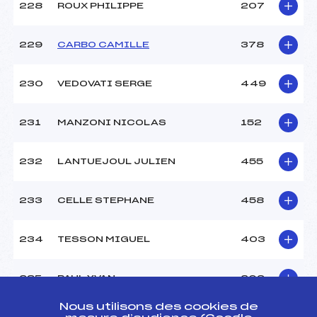
228
ROUX PHILIPPE
207
229
CARBO CAMILLE
378
230
VEDOVATI SERGE
449
231
MANZONI NICOLAS
152
232
LANTUEJOUL JULIEN
455
233
CELLE STEPHANE
458
234
TESSON MIGUEL
403
235
PAUL YVAN
209
Nous utilisons des cookies de