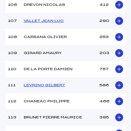
106
DREVON NICOLAS
412
107
VALLET JEAN LUC
290
108
CARSANA OLIVIER
253
109
GIRARD AMAURY
203
110
DE LA PORTE DAMIEN
757
111
LEVRINO GILBERT
586
112
CHANEAC PHILIPPE
466
113
BRUNET PIERRE MAURICE
395