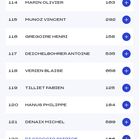
114
MARIN OLIVIER
163
115
MUNOZ VINCENT
292
116
GREGOIRE HENRI
158
117
DEICHELBOHRER ANTOINE
535
118
VERIEN BLAISE
658
119
TILLIET FABIEN
125
120
HANUS PHILIPPE
184
121
DENAIX MICHEL
589