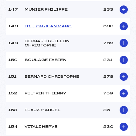
147
MUNIER PHILIPPE
233
148
IDELON JEAN MARC
688
BERNARD GUILLON
149
769
CHRISTOPHE
150
SOULAGE FABIEN
231
151
BERNARD CHRISTOPHE
278
152
FELTRIN THIERRY
759
153
FLAUX MARCEL
86
154
VITALI HERVE
230