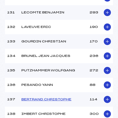
131
LECOMTE BENJAMIN
293
132
LAVEUVE ERIC
190
133
GOURDIN CHRISTIAN
170
134
BRUNEL JEAN JACQUES
236
135
PUTZHAMMER WOLFGANG
272
136
PESANDO YANN
88
137
BERTRAND CHRISTOPHE
114
138
IMBERT CHRISTOPHE
300