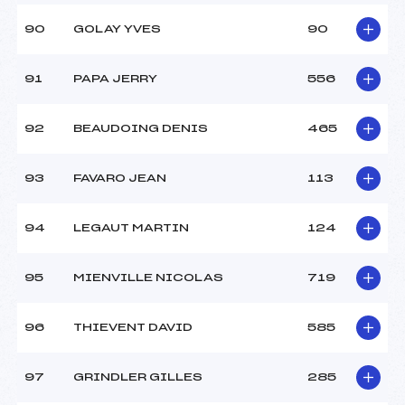
90
GOLAY YVES
90
91
PAPA JERRY
556
92
BEAUDOING DENIS
465
93
FAVARO JEAN
113
94
LEGAUT MARTIN
124
95
MIENVILLE NICOLAS
719
96
THIEVENT DAVID
585
97
GRINDLER GILLES
285