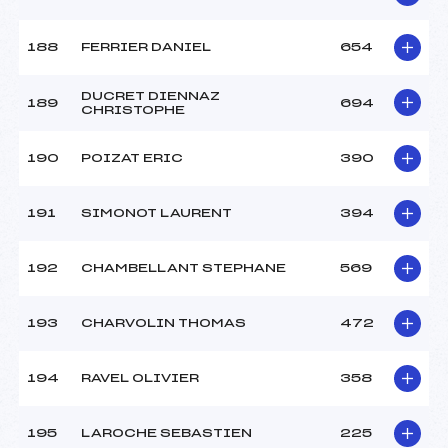
188
FERRIER DANIEL
654
DUCRET DIENNAZ
189
694
CHRISTOPHE
190
POIZAT ERIC
390
191
SIMONOT LAURENT
394
192
CHAMBELLANT STEPHANE
569
193
CHARVOLIN THOMAS
472
194
RAVEL OLIVIER
358
195
LAROCHE SEBASTIEN
225