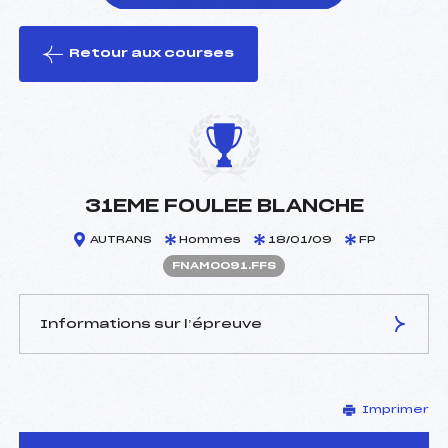
Retour aux courses
foi(s) le ski
31EME FOULEE BLANCHE
AUTRANS
Hommes
18/01/09
FP
FNAM0091.FFS
Informations sur l’épreuve
JURY DE COMPÉTITION
Imprimer
Délégué Technique :
DANIEL YANN (DA)
D.T Adjoint :
–