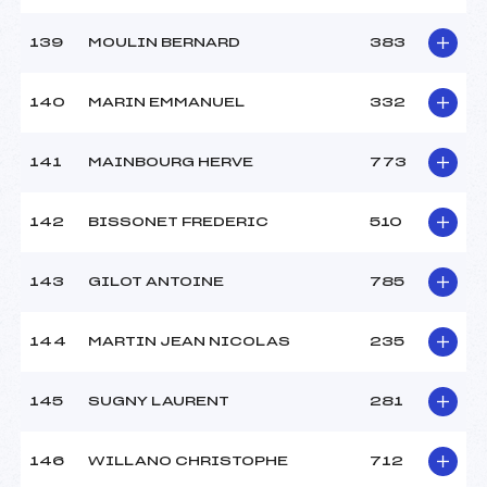
139
MOULIN BERNARD
383
140
MARIN EMMANUEL
332
141
MAINBOURG HERVE
773
142
BISSONET FREDERIC
510
143
GILOT ANTOINE
785
144
MARTIN JEAN NICOLAS
235
145
SUGNY LAURENT
281
146
WILLANO CHRISTOPHE
712