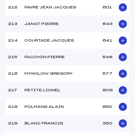
212
FAVRE JEAN JACQUES
601
213
JANOT PIERRE
643
214
COURTADE JACQUES
641
215
FACCHIN PIERRE
546
216
MYKOLOW GREGORY
577
217
PETITE LIONEL
806
218
POLMANS ALAIN
652
219
BLANC FRANCIS
350