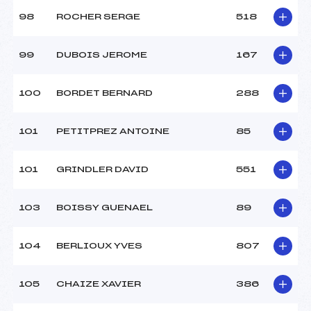
98
ROCHER SERGE
518
99
DUBOIS JEROME
167
100
BORDET BERNARD
288
101
PETITPREZ ANTOINE
85
101
GRINDLER DAVID
551
103
BOISSY GUENAEL
89
104
BERLIOUX YVES
807
105
CHAIZE XAVIER
386