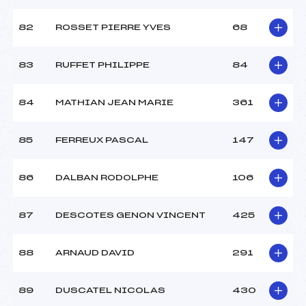
82
ROSSET PIERRE YVES
68
83
RUFFET PHILIPPE
84
84
MATHIAN JEAN MARIE
361
85
FERREUX PASCAL
147
86
DALBAN RODOLPHE
106
87
DESCOTES GENON VINCENT
425
88
ARNAUD DAVID
291
89
DUSCATEL NICOLAS
430