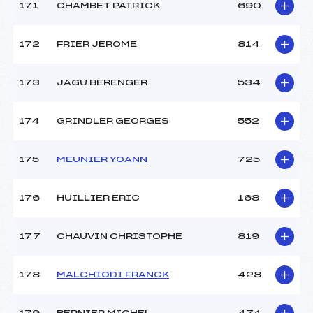
171
CHAMBET PATRICK
690
172
FRIER JEROME
814
173
JAGU BERENGER
534
174
GRINDLER GEORGES
552
175
MEUNIER YOANN
725
176
HUILLIER ERIC
168
177
CHAUVIN CHRISTOPHE
819
178
MALCHIODI FRANCK
428