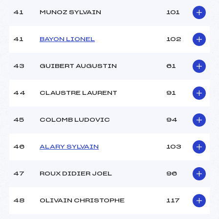
41
MUNOZ SYLVAIN
101
41
BAYON LIONEL
102
43
GUIBERT AUGUSTIN
61
44
CLAUSTRE LAURENT
91
45
COLOMB LUDOVIC
94
46
ALARY SYLVAIN
103
47
ROUX DIDIER JOEL
96
48
OLIVAIN CHRISTOPHE
117