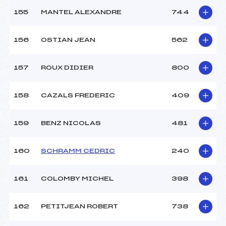
155
MANTEL ALEXANDRE
744
156
OSTIAN JEAN
562
157
ROUX DIDIER
800
158
CAZALS FREDERIC
409
159
BENZ NICOLAS
481
160
SCHRAMM CEDRIC
240
161
COLOMBY MICHEL
398
162
PETITJEAN ROBERT
738