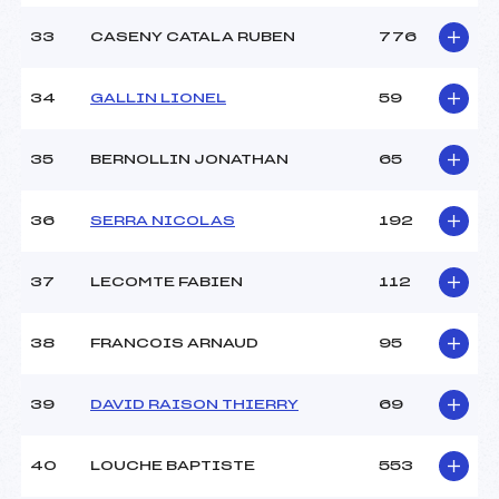
33
CASENY CATALA RUBEN
776
34
GALLIN LIONEL
59
35
BERNOLLIN JONATHAN
65
36
SERRA NICOLAS
192
37
LECOMTE FABIEN
112
38
FRANCOIS ARNAUD
95
39
DAVID RAISON THIERRY
69
40
LOUCHE BAPTISTE
553