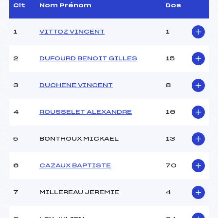
Dir. Epreuve :
CLAUZIER GERARD (DA)
Clt
Nom Prénom
Dos
1
VITTOZ VINCENT
1
CARACTÉRISTIQUES DE LA PISTE
Piste :
PISTE ROUGE
2
DUFOURD BENOIT GILLES
15
Distance :
42K km
Point Haut :
–
3
DUCHENE VINCENT
8
Point Bas :
–
Montée Tot. :
–
Montée Max. :
–
4
ROUSSELET ALEXANDRE
16
Homologation :
137
5
BONTHOUX MICKAEL
13
Pénalité appliquée :
6.2900
Coefficient :
1400
6
CAZAUX BAPTISTE
70
Catégorie :
SEN->V12
Style :
L
7
MILLEREAU JEREMIE
4