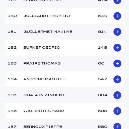
179
BERNIER MICHEL
474
180
JULLIARD FREDERIC
549
181
GUILLERMET MAXIME
614
182
BURNET CEDRIC
148
183
PRAIRE THOMAS
60
184
ANTOINE MATHIEU
547
185
CHATAIN VINCENT
334
186
WALKER RICHARD
598
187
BERNOUX PIERRE
580