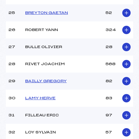
25
BREYTON GAETAN
52
26
ROBERT YANN
324
27
BULLE OLIVIER
28
28
RIVET JOACHIM
568
29
BAILLY GREGORY
82
30
LAMY HERVE
83
31
FILLEAU ERIC
97
32
LOY SYLVAIN
57