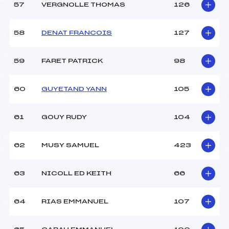
57
VERGNOLLE THOMAS
126
58
DENAT FRANCOIS
127
59
FARET PATRICK
98
60
GUYETAND YANN
105
61
GOUY RUDY
104
62
MUSY SAMUEL
423
63
NICOLL ED KEITH
66
64
RIAS EMMANUEL
107