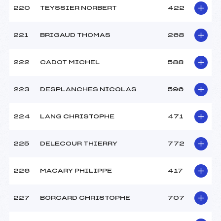
220
TEYSSIER NORBERT
422
221
BRIGAUD THOMAS
268
222
CADOT MICHEL
588
223
DESPLANCHES NICOLAS
596
224
LANG CHRISTOPHE
471
225
DELECOUR THIERRY
772
226
MACARY PHILIPPE
417
227
BORCARD CHRISTOPHE
707