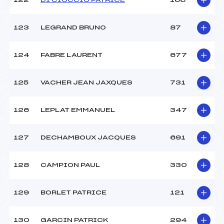
122
DI CIOCCIO PATRICE
166
123
LEGRAND BRUNO
87
124
FABRE LAURENT
677
125
VACHER JEAN JAXQUES
731
126
LEPLAT EMMANUEL
347
127
DECHAMBOUX JACQUES
691
128
CAMPION PAUL
330
129
BORLET PATRICE
121
130
GARCIN PATRICK
294