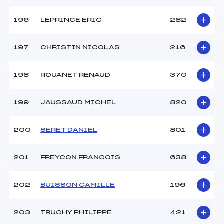
196
LEPRINCE ERIC
282
197
CHRISTIN NICOLAS
216
198
ROUANET RENAUD
370
199
JAUSSAUD MICHEL
820
200
SERET DANIEL
801
201
FREYCON FRANCOIS
638
202
BUISSON CAMILLE
196
203
TRUCHY PHILIPPE
421