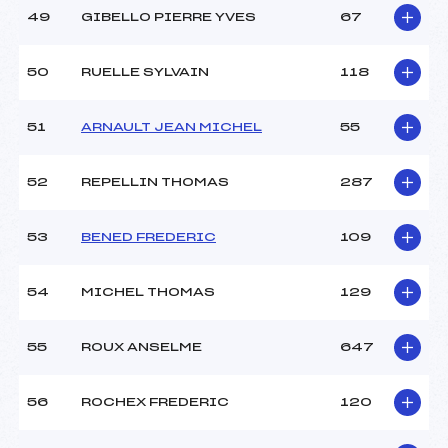
49
GIBELLO PIERRE YVES
67
50
RUELLE SYLVAIN
118
51
ARNAULT JEAN MICHEL
55
52
REPELLIN THOMAS
287
53
BENED FREDERIC
109
54
MICHEL THOMAS
129
55
ROUX ANSELME
647
56
ROCHEX FREDERIC
120