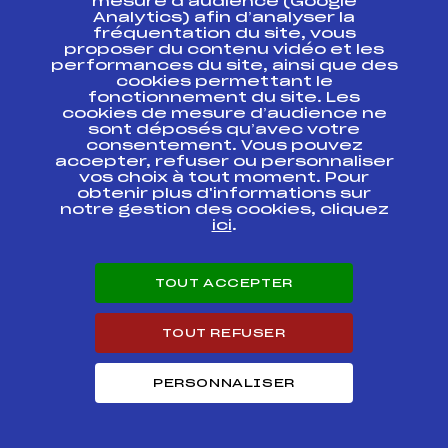
236
ZIMMERMANN THIERRY
164
mesure d’audience (Google
Analytics) afin d’analyser la
fréquentation du site, vous
proposer du contenu vidéo et les
237
LECLERE FREDDY
404
performances du site, ainsi que des
cookies permettant le
fonctionnement du site. Les
238
THENOT PATRICK
180
cookies de mesure d’audience ne
sont déposés qu’avec votre
consentement. Vous pouvez
accepter, refuser ou personnaliser
239
DOUGERE ERIC
713
vos choix à tout moment. Pour
obtenir plus d'informations sur
notre gestion des cookies, cliquez
240
MOINDROT GILLES
221
ici
.
241
RABASSE XAVIER
752
TOUT ACCEPTER
242
BENDRIDI MICHEL
663
TOUT REFUSER
PERSONNALISER
243
BONNET DOMINIQUE
144
244
SANOUILLET YVES
406