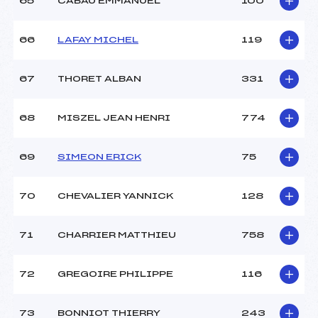
65
CABAU EMMANUEL
100
66
LAFAY MICHEL
119
67
THORET ALBAN
331
68
MISZEL JEAN HENRI
774
69
SIMEON ERICK
75
70
CHEVALIER YANNICK
128
71
CHARRIER MATTHIEU
758
72
GREGOIRE PHILIPPE
116
73
BONNIOT THIERRY
243