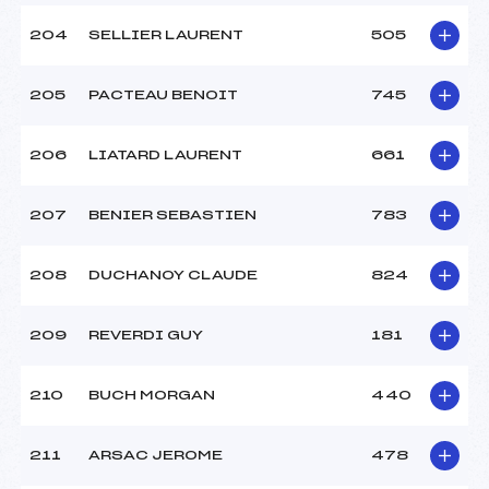
204
SELLIER LAURENT
505
205
PACTEAU BENOIT
745
206
LIATARD LAURENT
661
207
BENIER SEBASTIEN
783
208
DUCHANOY CLAUDE
824
209
REVERDI GUY
181
210
BUCH MORGAN
440
211
ARSAC JEROME
478