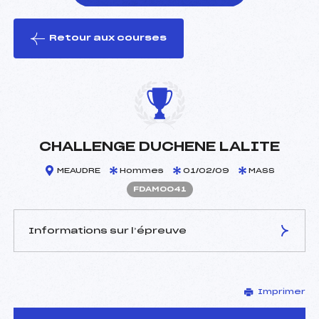
Retour aux courses
foi(s) le ski
CHALLENGE DUCHENE LALITE
MEAUDRE
Hommes
01/02/09
MASS
FDAM0041
Informations sur l’épreuve
JURY DE COMPÉTITION
Imprimer
Délégué Technique :
DUCORDEAU VINCENT
(DA)