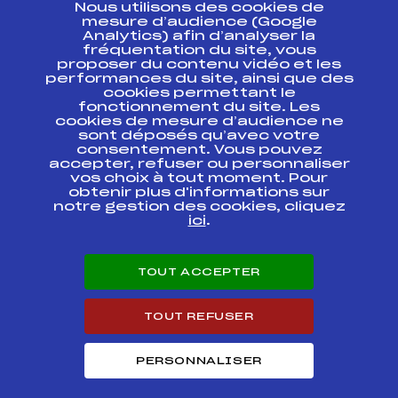
Nous utilisons des cookies de
ESPACE PRESSE
mesure d’audience (Google
Analytics) afin d’analyser la
fréquentation du site, vous
Ressources
proposer du contenu vidéo et les
performances du site, ainsi que des
Pass’Neige
cookies permettant le
Projet sportif fédéral
fonctionnement du site. Les
cookies de mesure d’audience ne
Projet de performance fédéral
sont déposés qu’avec votre
Antidopage
consentement. Vous pouvez
Pôle Développement, Formation, Suivi
accepter, refuser ou personnaliser
Scientifique
vos choix à tout moment. Pour
Listes ministérielles
obtenir plus d'informations sur
notre gestion des cookies, cliquez
Pôle vie de l’athlète
ici
.
Enseignement professionnel
Informatique et chronométrage
Circuits
TOUT ACCEPTER
Carrières
Développement des habiletés mentales
TOUT REFUSER
PERSONNALISER
© 2026 Fédération Française de Ski
Mentions légales
Politique de
confidentialité
Cookies