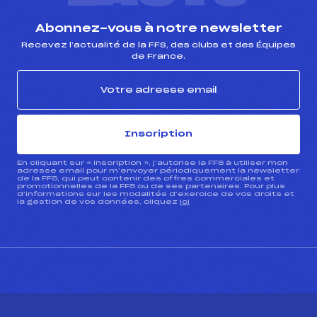
Abonnez-vous à notre newsletter
Recevez l’actualité de la FFS, des clubs et des Équipes
de France.
Inscription
En cliquant sur « inscription », j’autorise la FFS à utiliser mon
adresse email pour m’envoyer périodiquement la newsletter
de la FFS, qui peut contenir des offres commerciales et
promotionnelles de la FFS ou de ses partenaires. Pour plus
d’informations sur les modalités d’exercice de vos droits et
la gestion de vos données, cliquez
ici
CONTACT