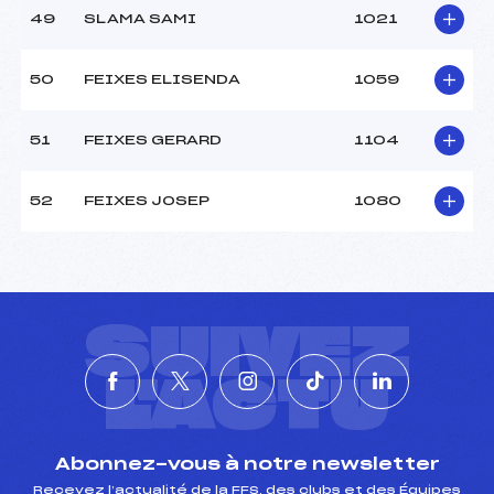
49
SLAMA SAMI
1021
50
FEIXES ELISENDA
1059
51
FEIXES GERARD
1104
52
FEIXES JOSEP
1080
SUIVEZ
L'ACTU
Abonnez-vous à notre newsletter
Recevez l’actualité de la FFS, des clubs et des Équipes