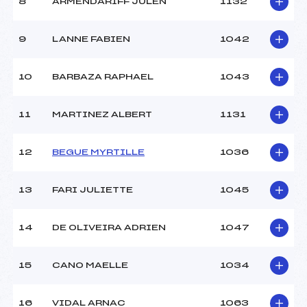
8
ARMENDARIFF JULEN
1132
9
LANNE FABIEN
1042
10
BARBAZA RAPHAEL
1043
11
MARTINEZ ALBERT
1131
12
BEGUE MYRTILLE
1036
13
FARI JULIETTE
1045
14
DE OLIVEIRA ADRIEN
1047
15
CANO MAELLE
1034
16
VIDAL ARNAC
1063