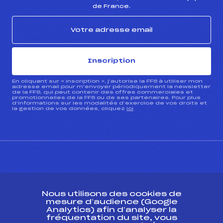
de France.
Inscription
En cliquant sur « inscription », j’autorise la FFS à utiliser mon
adresse email pour m’envoyer périodiquement la newsletter
de la FFS, qui peut contenir des offres commerciales et
promotionnelles de la FFS ou de ses partenaires. Pour plus
d’informations sur les modalités d’exercice de vos droits et
la gestion de vos données, cliquez
ici
CONTACT
Nous utilisons des cookies de
ESPACE PRESSE
mesure d’audience (Google
Analytics) afin d’analyser la
fréquentation du site, vous
Ressources