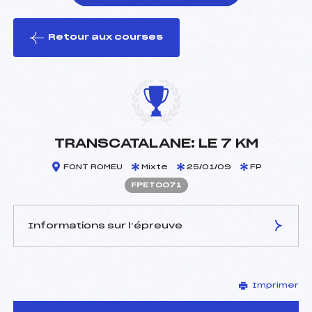
Retour aux courses
foi(s) le ski
TRANSCATALANE: LE 7 KM
FONT ROMEU
Mixte
25/01/09
FP
FPET0071
Informations sur l’épreuve
JURY DE COMPÉTITION
Imprimer
Délégué Technique :
GALY GENEVIEVE (PE)
D.T Adjoint :
BEGARIE SOPHIE (PE)