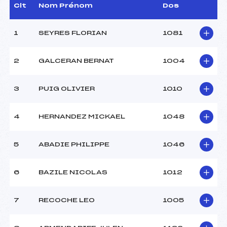
Dir. Epreuve :
GEORGE JEREMIE (PE)
Clt
Nom Prénom
Dos
1
SEYRES FLORIAN
1081
CARACTÉRISTIQUES DE LA PISTE
Piste :
PISTE DE REPLIS
2
GALCERAN BERNAT
1004
Distance :
7 km
Point Haut :
2200 m
3
PUIG OLIVIER
1010
Point Bas :
1800 m
Montée Tot. :
100 m
Montée Max. :
30 m
4
HERNANDEZ MICKAEL
1048
Homologation :
-1
5
ABADIE PHILIPPE
1046
Pénalité appliquée :
–
Coefficient :
–
6
BAZILE NICOLAS
1012
Catégorie :
BEN/MIN
Style :
L
7
RECOCHE LEO
1005