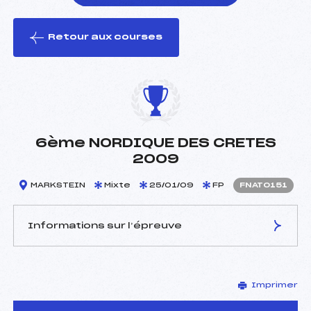
Retour aux courses
foi(s) le ski
6ème NORDIQUE DES CRETES
2009
MARKSTEIN
Mixte
25/01/09
FP
FNAT0151
Informations sur l’épreuve
JURY DE COMPÉTITION
Imprimer
Délégué Technique :
PETITDEMANGE JEAN
MARIE (MV)