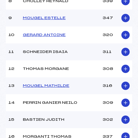
8
CHOLLEY REYNALD
339
9
MOUGEL ESTELLE
347
10
GERARD ANTOINE
320
11
SCHNEIDER ISAIA
311
12
THOMAS MORGANE
308
13
MOUGEL MATHILDE
316
14
PERRIN GANIER NEILO
309
15
BASTIEN JUDITH
302
16
MORGANTI THOMAS
337