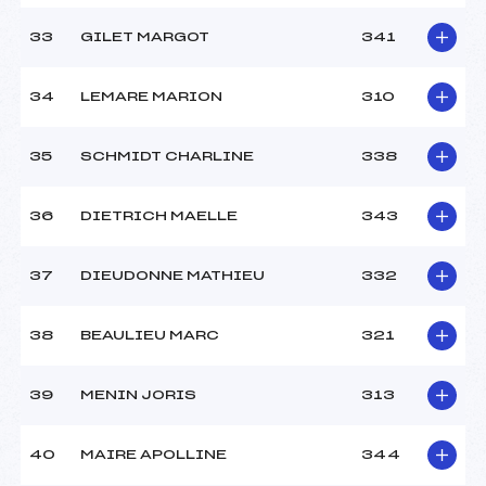
33
GILET MARGOT
341
34
LEMARE MARION
310
35
SCHMIDT CHARLINE
338
36
DIETRICH MAELLE
343
37
DIEUDONNE MATHIEU
332
38
BEAULIEU MARC
321
39
MENIN JORIS
313
40
MAIRE APOLLINE
344