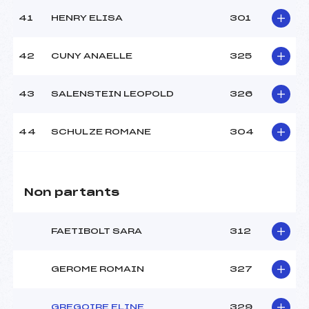
41
HENRY ELISA
301
42
CUNY ANAELLE
325
43
SALENSTEIN LEOPOLD
326
44
SCHULZE ROMANE
304
Non partants
FAETIBOLT SARA
312
GEROME ROMAIN
327
GREGOIRE ELINE
329