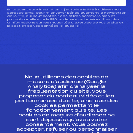
En cliquant sur « inscription », j’autorise la FFS à utiliser mon
adresse email pour m’envoyer périodiquement la newsletter
de la FFS, qui peut contenir des offres commerciales et
promotionnelles de la FFS ou de ses partenaires. Pour plus
d’informations sur les modalités d’exercice de vos droits et
la gestion de vos données, cliquez
ici
CONTACT
Nous utilisons des cookies de
ESPACE PRESSE
mesure d’audience (Google
Analytics) afin d’analyser la
fréquentation du site, vous
Ressources
proposer du contenu vidéo et les
performances du site, ainsi que des
Pass’Neige
cookies permettant le
Projet sportif fédéral
fonctionnement du site. Les
cookies de mesure d’audience ne
Projet de performance fédéral
sont déposés qu’avec votre
Antidopage
consentement. Vous pouvez
Pôle Développement, Formation, Suivi
accepter, refuser ou personnaliser
Scientifique