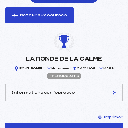
Retour aux courses
foi(s) le ski
LA RONDE DE LA CALME
FONT ROMEU
Hommes
04/01/09
MASS
FPEM0032.FFS
Informations sur l’épreuve
JURY DE COMPÉTITION
Imprimer
Délégué Technique :
BOSC OLIVIER (PE)
D.T Adjoint :
–