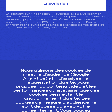
Inscription
En cliquant sur « inscription », j’autorise la FFS à utiliser mon
adresse email pour m’envoyer périodiquement la newsletter
de la FFS, qui peut contenir des offres commerciales et
promotionnelles de la FFS ou de ses partenaires. Pour plus
d’informations sur les modalités d’exercice de vos droits et
la gestion de vos données, cliquez
ici
CONTACT
Nous utilisons des cookies de
ESPACE PRESSE
mesure d’audience (Google
Analytics) afin d’analyser la
fréquentation du site, vous
Ressources
proposer du contenu vidéo et les
performances du site, ainsi que des
Pass’Neige
cookies permettant le
Projet sportif fédéral
fonctionnement du site. Les
cookies de mesure d’audience ne
Projet de performance fédéral
sont déposés qu’avec votre
Antidopage
consentement. Vous pouvez