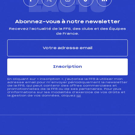
L'ACTU
Abonnez-vous à notre newsletter
Recevez l’actualité de la FFS, des clubs et des Équipes
de France.
Inscription
En cliquant sur « inscription », j’autorise la FFS à utiliser mon
adresse email pour m’envoyer périodiquement la newsletter
de la FFS, qui peut contenir des offres commerciales et
promotionnelles de la FFS ou de ses partenaires. Pour plus
d’informations sur les modalités d’exercice de vos droits et
la gestion de vos données, cliquez
ici