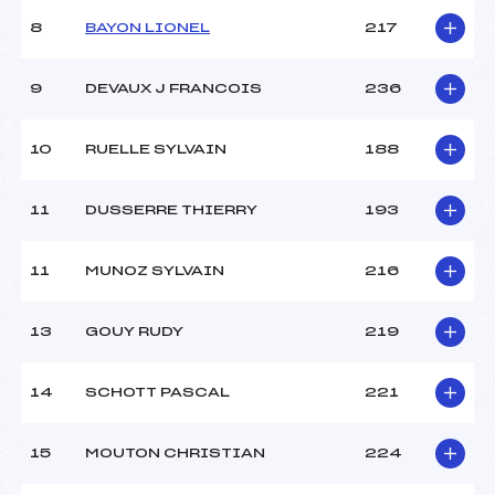
8
BAYON LIONEL
217
9
DEVAUX J FRANCOIS
236
10
RUELLE SYLVAIN
188
11
DUSSERRE THIERRY
193
11
MUNOZ SYLVAIN
216
13
GOUY RUDY
219
14
SCHOTT PASCAL
221
15
MOUTON CHRISTIAN
224