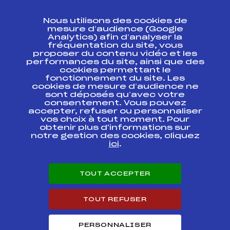
CONTACT
Nous utilisons des cookies de
ESPACE PRESSE
mesure d’audience (Google
Analytics) afin d’analyser la
fréquentation du site, vous
Ressources
proposer du contenu vidéo et les
performances du site, ainsi que des
Pass’Neige
cookies permettant le
Projet sportif fédéral
fonctionnement du site. Les
cookies de mesure d’audience ne
Projet de performance fédéral
sont déposés qu’avec votre
Antidopage
consentement. Vous pouvez
Pôle Développement, Formation, Suivi
accepter, refuser ou personnaliser
Scientifique
vos choix à tout moment. Pour
Listes ministérielles
obtenir plus d'informations sur
notre gestion des cookies, cliquez
Pôle vie de l’athlète
ici
.
Enseignement professionnel
Informatique et chronométrage
Circuits
TOUT ACCEPTER
Carrières
Développement des habiletés mentales
TOUT REFUSER
PERSONNALISER