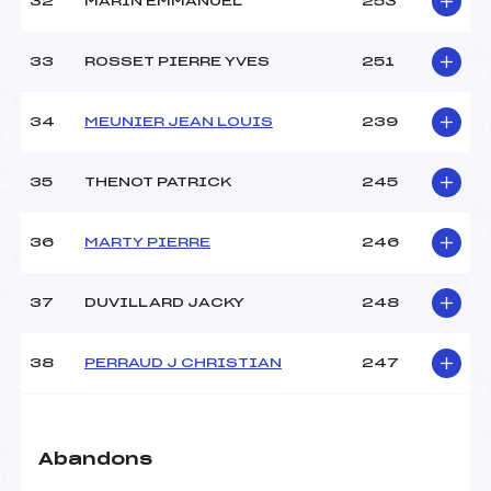
32
MARIN EMMANUEL
253
33
ROSSET PIERRE YVES
251
34
MEUNIER JEAN LOUIS
239
35
THENOT PATRICK
245
36
MARTY PIERRE
246
37
DUVILLARD JACKY
248
38
PERRAUD J CHRISTIAN
247
Abandons