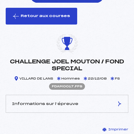
Retour aux courses
foi(s) le ski
CHALLENGE JOEL MOUTON / FOND
SPECIAL
VILLARD DE LANS
Hommes
22/12/08
FS
FDAM0017.FFS
Informations sur l’épreuve
JURY DE COMPÉTITION
Imprimer
Délégué Technique :
JASSERAND RAYMOND