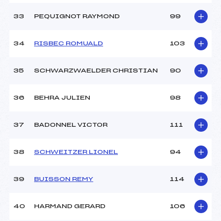
33
PEQUIGNOT RAYMOND
99
34
RISBEC ROMUALD
103
35
SCHWARZWAELDER CHRISTIAN
90
36
BEHRA JULIEN
98
37
BADONNEL VICTOR
111
38
SCHWEITZER LIONEL
94
39
BUISSON REMY
114
40
HARMAND GERARD
106