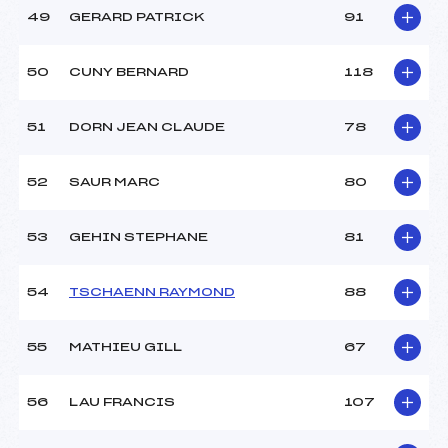
49
GERARD PATRICK
91
50
CUNY BERNARD
118
51
DORN JEAN CLAUDE
78
52
SAUR MARC
80
53
GEHIN STEPHANE
81
54
TSCHAENN RAYMOND
88
55
MATHIEU GILL
67
56
LAU FRANCIS
107