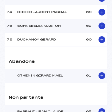
74
DIDIER LAURENT PASCAL
68
75
SCHNEBELEN GASTON
62
76
DUCHANOY GERARD
60
Abandons
OTHENIN GIRARD MAEL
61
Non partants
BARRAUD JEAN CLAUDE
65