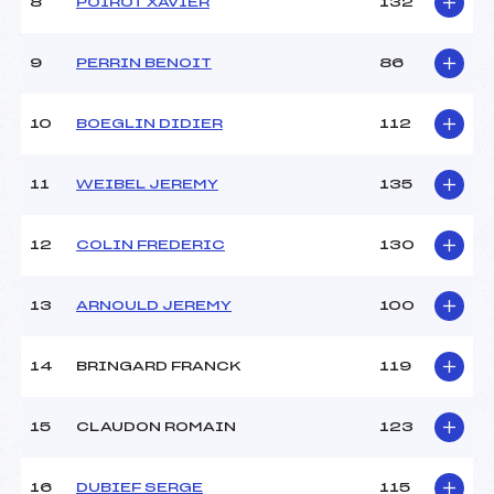
8
POIROT XAVIER
132
9
PERRIN BENOIT
86
10
BOEGLIN DIDIER
112
11
WEIBEL JEREMY
135
12
COLIN FREDERIC
130
13
ARNOULD JEREMY
100
14
BRINGARD FRANCK
119
15
CLAUDON ROMAIN
123
16
DUBIEF SERGE
115