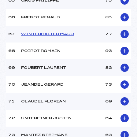
65
GROS PHILIPPE
75
66
FRENOT RENAUD
85
67
WINTERHALTER MARC
77
68
POIROT ROMAIN
93
69
FOUBERT LAURENT
82
70
JEANDEL GERARD
73
71
CLAUDEL FLORIAN
69
72
UNTEREINER JUSTIN
64
73
MANTEZ STEPHANE
63