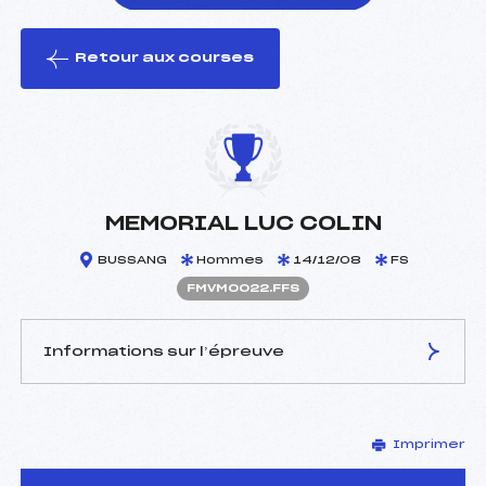
Retour aux courses
foi(s) le ski
MEMORIAL LUC COLIN
BUSSANG
Hommes
14/12/08
FS
FMVM0022.FFS
Informations sur l’épreuve
JURY DE COMPÉTITION
Imprimer
Délégué Technique :
ARNOULD LYDIE (MV)
D.T Adjoint :
–