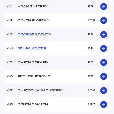
41
ADAM THIERRY
95
42
COLIN FLORIAN
102
43
GEORGES DENIS
92
44
BEHRA XAVIER
89
45
GARIN GERARD
96
46
REDLER JEROME
87
47
CHRISTMANN THIERRY
104
48
GEHIN DAMIEN
127