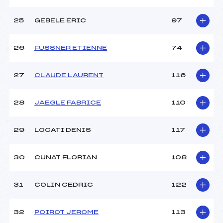
25
GEBELE ERIC
97
26
FUSSNER ETIENNE
74
27
CLAUDE LAURENT
116
28
JAEGLE FABRICE
110
29
LOCATI DENIS
117
30
CUNAT FLORIAN
108
31
COLIN CEDRIC
122
32
POIROT JEROME
113