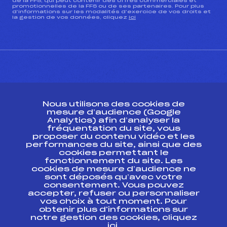
de la FFS, qui peut contenir des offres commerciales et
promotionnelles de la FFS ou de ses partenaires. Pour plus
d’informations sur les modalités d’exercice de vos droits et
la gestion de vos données, cliquez
ici
CONTACT
Nous utilisons des cookies de
ESPACE PRESSE
mesure d’audience (Google
Analytics) afin d’analyser la
fréquentation du site, vous
Ressources
proposer du contenu vidéo et les
performances du site, ainsi que des
Pass’Neige
cookies permettant le
Projet sportif fédéral
fonctionnement du site. Les
cookies de mesure d’audience ne
Projet de performance fédéral
sont déposés qu’avec votre
Antidopage
consentement. Vous pouvez
Pôle Développement, Formation, Suivi
accepter, refuser ou personnaliser
Scientifique
vos choix à tout moment. Pour
Listes ministérielles
obtenir plus d'informations sur
notre gestion des cookies, cliquez
Pôle vie de l’athlète
ici
.