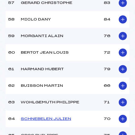
57
GERARD CHRISTOPHE
83
58
MICLO DANY
84
59
MORGANTI ALAIN
76
60
BERTOT JEAN LOUIS
72
61
HARMAND HUBERT
79
62
BUISSON MARTIN
66
63
WOHLGEMUTH PHILIPPE
71
64
SCHNEBELEN JULIEN
70