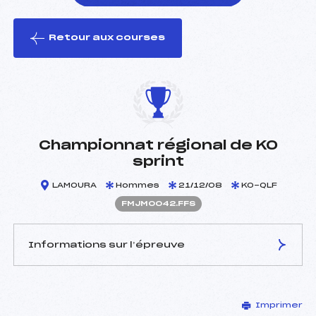
Retour aux courses
foi(s) le ski
Championnat régional de KO
sprint
LAMOURA
Hommes
21/12/08
KO-QLF
FMJM0042.FFS
Informations sur l’épreuve
JURY DE COMPÉTITION
Imprimer
Délégué Technique :
CARREZ GILBERT (MJ)