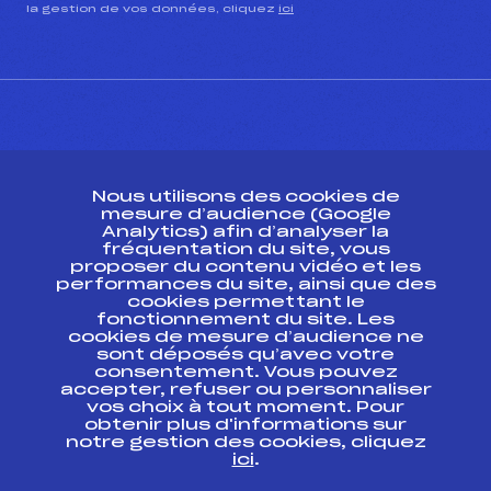
la gestion de vos données, cliquez
ici
CONTACT
Nous utilisons des cookies de
ESPACE PRESSE
mesure d’audience (Google
Analytics) afin d’analyser la
fréquentation du site, vous
Ressources
proposer du contenu vidéo et les
performances du site, ainsi que des
Pass’Neige
cookies permettant le
Projet sportif fédéral
fonctionnement du site. Les
cookies de mesure d’audience ne
Projet de performance fédéral
sont déposés qu’avec votre
Antidopage
consentement. Vous pouvez
Pôle Développement, Formation, Suivi
accepter, refuser ou personnaliser
Scientifique
vos choix à tout moment. Pour
Listes ministérielles
obtenir plus d'informations sur
notre gestion des cookies, cliquez
Pôle vie de l’athlète
ici
.
Enseignement professionnel