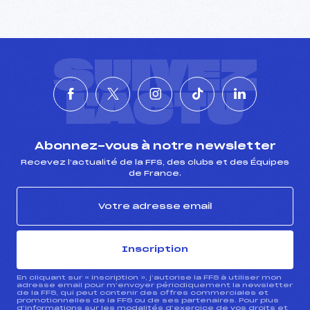
SUIVEZ
L'ACTU
Abonnez-vous à notre newsletter
Recevez l’actualité de la FFS, des clubs et des Équipes
de France.
Inscription
En cliquant sur « inscription », j’autorise la FFS à utiliser mon
adresse email pour m’envoyer périodiquement la newsletter
de la FFS, qui peut contenir des offres commerciales et
promotionnelles de la FFS ou de ses partenaires. Pour plus
d’informations sur les modalités d’exercice de vos droits et