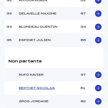
32
ROYDOR ROBIN
53
33
DELAVELLE MAXIME
67
34
BLONDEAU QUENTIN
34
35
ESPINET JULIEN
66
Non partants
RUFO XAVIER
37
BERTHET NICOLAS
51
GROS JORDANE
62