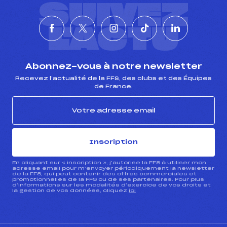
SUIVEZ
L'ACTU
Abonnez-vous à notre newsletter
Recevez l’actualité de la FFS, des clubs et des Équipes
de France.
Inscription
En cliquant sur « inscription », j’autorise la FFS à utiliser mon
adresse email pour m’envoyer périodiquement la newsletter
de la FFS, qui peut contenir des offres commerciales et
promotionnelles de la FFS ou de ses partenaires. Pour plus
d’informations sur les modalités d’exercice de vos droits et
la gestion de vos données, cliquez
ici