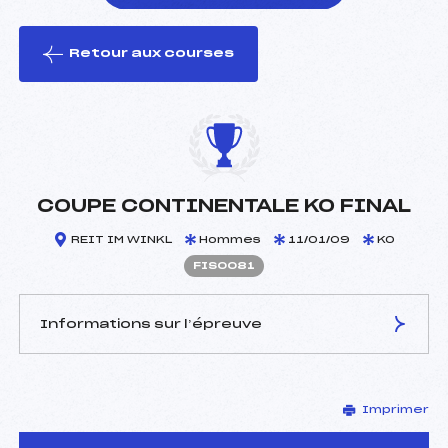
Retour aux courses
foi(s) le ski
COUPE CONTINENTALE KO FINAL
REIT IM WINKL
Hommes
11/01/09
KO
FIS0081
Informations sur l’épreuve
JURY DE COMPÉTITION
Imprimer
Délégué Technique :
–
D.T Adjoint :
–