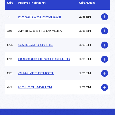
Dir. Epreuve :
–
Clt
Nom Prénom
Clt/Cat
4
MANIFICAT MAURICE
1/SEN
CARACTÉRISTIQUES DE LA PISTE
Piste :
–
15
AMBROSETTI DAMIEN
1/SEN
Distance :
1.3 km
Point Haut :
–
24
GAILLARD CYRIL
1/SEN
Point Bas :
–
Montée Tot. :
–
Montée Max. :
–
25
DUFOURD BENOIT GILLES
1/SEN
Homologation :
–
35
CHAUVET BENOIT
1/SEN
Pénalité appliquée :
–
Coefficient :
–
41
MOUGEL ADRIEN
1/SEN
Catégorie :
SEN
Style :
C