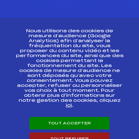
CONTACT
Nous utilisons des cookies de
ESPACE PRESSE
mesure d’audience (Google
Analytics) afin d’analyser la
fréquentation du site, vous
Ressources
proposer du contenu vidéo et les
performances du site, ainsi que des
Pass’Neige
cookies permettant le
Projet sportif fédéral
fonctionnement du site. Les
cookies de mesure d’audience ne
Projet de performance fédéral
sont déposés qu’avec votre
Antidopage
consentement. Vous pouvez
Pôle Développement, Formation, Suivi
accepter, refuser ou personnaliser
Scientifique
vos choix à tout moment. Pour
Listes ministérielles
obtenir plus d'informations sur
notre gestion des cookies, cliquez
Pôle vie de l’athlète
ici
.
Enseignement professionnel
Informatique et chronométrage
Circuits
TOUT ACCEPTER
Carrières
Développement des habiletés mentales
TOUT REFUSER