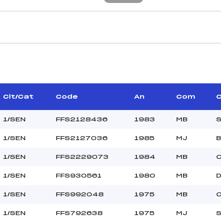
CARACTÉRISTIQU
–
Piste :
–
Distance :
–
Point Haut :
Clt/Cat
Code
An
Com
C
Point Bas :
Montée Tot. :
1/SEN
FFS2128436
1983
MB
S
Montée Max. :
1/SEN
FFS2127036
1985
MJ
B
Homologation :
1/SEN
FFS2229073
1984
MB
–
1/SEN
FFS930561
1980
MB
D
–
1/SEN
FFS992048
1975
MB
C
SEN
L
1/SEN
FFS792638
1975
MJ
S