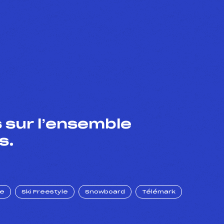
 sur l’ensemble
s.
ue
Ski Freestyle
Snowboard
Télémark