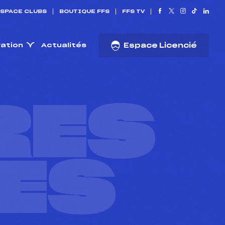
SPACE CLUBS
BOUTIQUE FFS
FFS TV
ration
Actualités
Espace Licencié
RES
ES