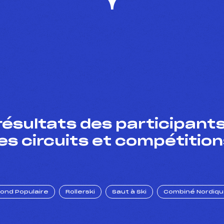
résultats des participants
es circuits et compétition
Fond Populaire
Rollerski
Saut à Ski
Combiné Nordiq