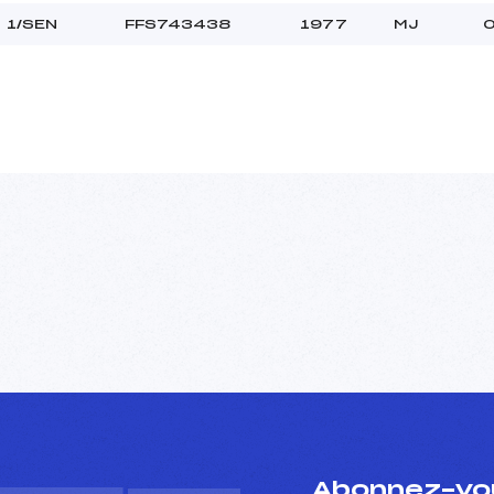
1/SEN
FFS743438
1977
MJ
O
Abonnez-vou