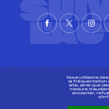
SUI
L'A
Nous utilisons de
la fréquentation
site, ainsi que 
R
mesure d’audien
accepter, refus
d'in
CONTACT