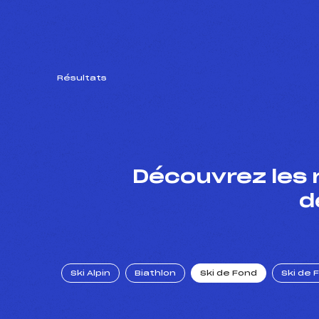
Résultats
Découvrez les 
d
Ski Alpin
Biathlon
Ski de Fond
Ski de 