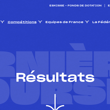
ESKISSE – FONDS DE DOTATION
E
Compétitions
Equipes de France
La Fédé
RNIÈ
Résultats
OURS