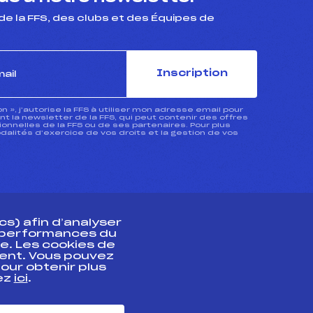
de la FFS, des clubs et des Équipes de
Inscription
ion », j’autorise la FFS à utiliser mon adresse email pour
 la newsletter de la FFS, qui peut contenir des offres
nnelles de la FFS ou de ses partenaires. Pour plus
dalités d’exercice de vos droits et la gestion de vos
s) afin d’analyser
s performances du
e. Les cookies de
ent. Vous pouvez
athlète
our obtenir plus
uez
ici
.
t professionnel
e et chronométrage