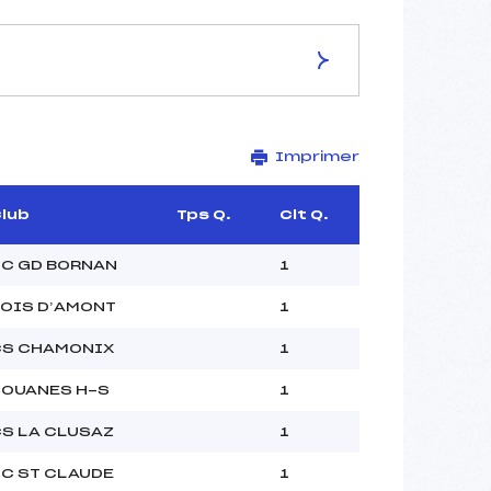
ES DE LA PISTE
Imprimer
–
1.2 km
–
lub
Tps Q.
Clt Q.
–
–
C GD BORNAN
1
–
OIS D’AMONT
1
–
CS CHAMONIX
1
OUANES H-S
1
S LA CLUSAZ
1
C ST CLAUDE
1