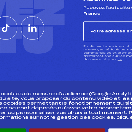
VEZ
Recevez l’actualité 
France.
CTU
En cliquant sur « inscript
m’envoyer périodiquement
commerciales et promotio
d’informations sur les mo
données, cliquez
ici
s cookies de mesure d’audience (Google Analytic
 du site, vous proposer du contenu vidéo et le
des cookies permettant le fonctionnement du sit
essources
ce ne sont déposés qu’avec votre consentem
Pass’Neige
Pôle vie de l’
er ou personnaliser vos choix à tout moment. P
formations sur notre gestion des cookies, cliq
Projet sportif fédéral
Enseignemen
Projet de performance fédéral
Informatiqu
Antidopage
Circuits