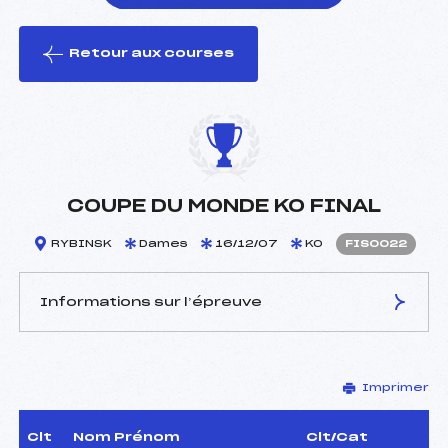
Retour aux courses
foi(s) le ski
COUPE DU MONDE KO FINAL
RYBINSK
Dames
16/12/07
KO
FIS0022
Informations sur l’épreuve
JURY DE COMPÉTITION
Imprimer
Délégué Technique :
–
D.T Adjoint :
–
Dir. Epreuve :
–
Clt
Nom Prénom
Clt/Cat