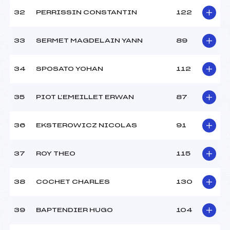
32
PERRISSIN CONSTANTIN
122
33
SERMET MAGDELAIN YANN
89
34
SPOSATO YOHAN
112
35
PIOT L’EMEILLET ERWAN
87
36
EKSTEROWICZ NICOLAS
91
37
ROY THEO
115
38
COCHET CHARLES
130
39
BAPTENDIER HUGO
104