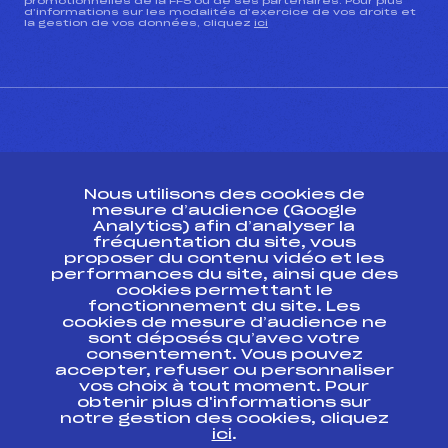
promotionnelles de la FFS ou de ses partenaires. Pour plus
d’informations sur les modalités d’exercice de vos droits et
la gestion de vos données, cliquez
ici
CONTACT
Nous utilisons des cookies de
ESPACE PRESSE
mesure d’audience (Google
Analytics) afin d’analyser la
fréquentation du site, vous
Ressources
proposer du contenu vidéo et les
performances du site, ainsi que des
Pass’Neige
cookies permettant le
Projet sportif fédéral
fonctionnement du site. Les
cookies de mesure d’audience ne
Projet de performance fédéral
sont déposés qu’avec votre
Antidopage
consentement. Vous pouvez
Pôle Développement, Formation, Suivi
accepter, refuser ou personnaliser
Scientifique
vos choix à tout moment. Pour
Listes ministérielles
obtenir plus d'informations sur
notre gestion des cookies, cliquez
Pôle vie de l’athlète
ici
.
Enseignement professionnel