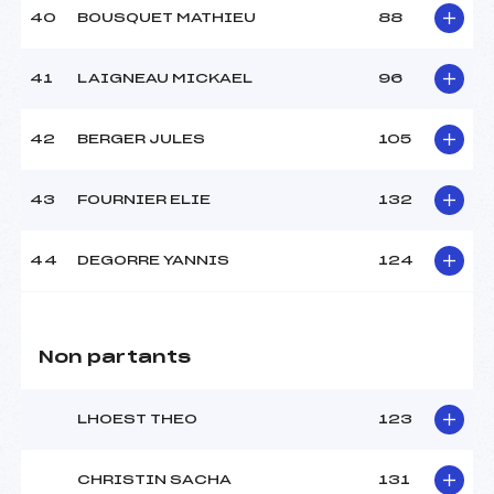
40
BOUSQUET MATHIEU
88
41
LAIGNEAU MICKAEL
96
42
BERGER JULES
105
43
FOURNIER ELIE
132
44
DEGORRE YANNIS
124
Non partants
LHOEST THEO
123
CHRISTIN SACHA
131