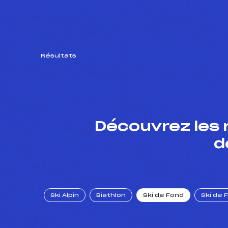
Résultats
Découvrez les 
d
Ski Alpin
Biathlon
Ski de Fond
Ski de 