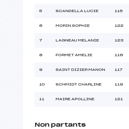
Style :
5
SCANDELLA LUCIE
115
6
MORIN SOPHIE
122
7
LAGNEAU MELANIE
123
8
FORMET AMELIE
116
9
SAINT DIZIER MANON
117
10
SCHMIDT CHARLINE
119
11
MAIRE APOLLINE
121
Non partants