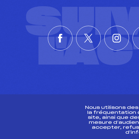
SUI
L'A
Nous utilisons de
la fréquentation
site, ainsi que 
R
mesure d’audien
accepter, refus
d'in
CONTACT