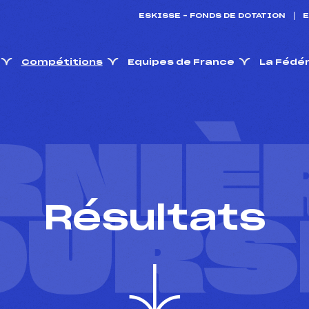
ESKISSE – FONDS DE DOTATION
E
Compétitions
Equipes de France
La Fédé
RNIÈ
Résultats
OURS