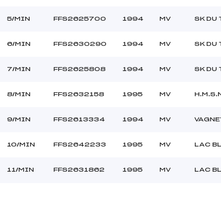
C
5/MIN
FFS2625700
1994
MV
SK DU 
6/MIN
FFS2630290
1994
MV
SK DU 
7/MIN
FFS2625808
1994
MV
SK DU 
8/MIN
FFS2632158
1995
MV
H.M.S.
9/MIN
FFS2613334
1994
MV
VAGNE
10/MIN
FFS2642233
1995
MV
LAC B
11/MIN
FFS2631862
1995
MV
LAC B