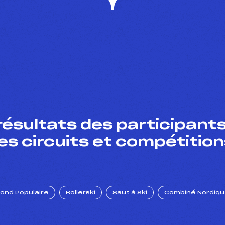
résultats des participants
es circuits et compétition
Fond Populaire
Rollerski
Saut à Ski
Combiné Nordiq