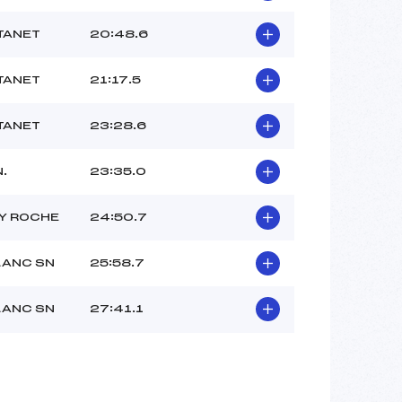
TANET
20:48.6
TANET
21:17.5
TANET
23:28.6
N.
23:35.0
Y ROCHE
24:50.7
LANC SN
25:58.7
LANC SN
27:41.1