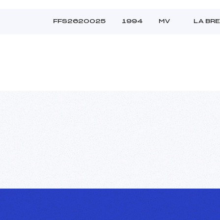
FFS2620025
1994
MV
LA BR