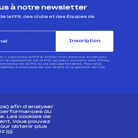
s à notre newsletter
de la FFS, des clubs et des Équipes de
Inscription
ion », j’autorise la FFS à utiliser mon adresse email pour
 la newsletter de la FFS, qui peut contenir des offres
nnelles de la FFS ou de ses partenaires. Pour plus
dalités d’exercice de vos droits et la gestion de vos
s) afin d’analyser
s performances du
e. Les cookies de
ent. Vous pouvez
athlète
our obtenir plus
uez
ici
.
t professionnel