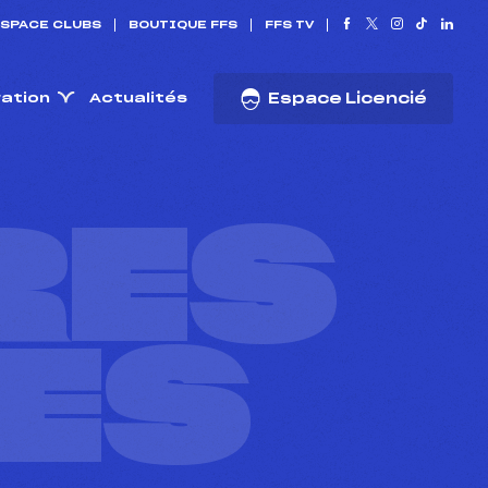
SPACE CLUBS
BOUTIQUE FFS
FFS TV
ration
Actualités
Espace Licencié
RES
ES