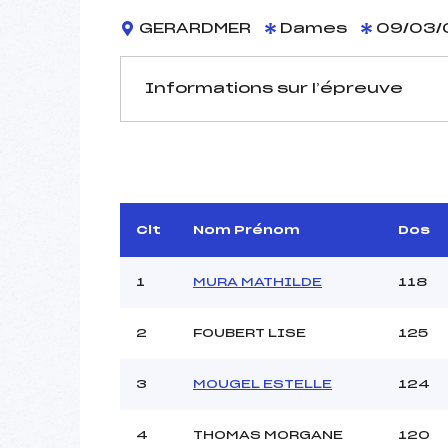
GERARDMER
Dames
09/03/
Informations sur l’épreuve
JURY DE COMPÉTITION
Délégué Technique :
CROU
D.T Adjoint :
Dir. Epreuve :
Clt
Nom Prénom
Dos
1
MURA MATHILDE
118
2
FOUBERT LISE
125
3
MOUGEL ESTELLE
124
Pénalité appliquée :
Coefficient :
Catégorie :
4
THOMAS MORGANE
120