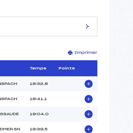
ES DE LA PISTE
Imprimer
PISTE DES BIOQUES1
5 km
1076 m
Temps
Points
985 m
131 m
NSPACH
18:32.8
41 m
-1
NSPACH
18:41.1
ESSAUDE
19:04.0
DMER SN
19:39.5