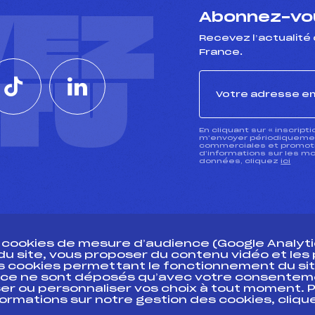
VEZ
Abonnez-vou
Recevez l’actualité 
France.
CTU
En cliquant sur « inscript
m’envoyer périodiquement
commerciales et promotio
d’informations sur les mo
données, cliquez
ici
s cookies de mesure d’audience (Google Analytic
 du site, vous proposer du contenu vidéo et le
des cookies permettant le fonctionnement du sit
essources
ce ne sont déposés qu’avec votre consentem
Pass’Neige
Pôle vie de l’
er ou personnaliser vos choix à tout moment. P
formations sur notre gestion des cookies, cliq
Projet sportif fédéral
Enseignemen