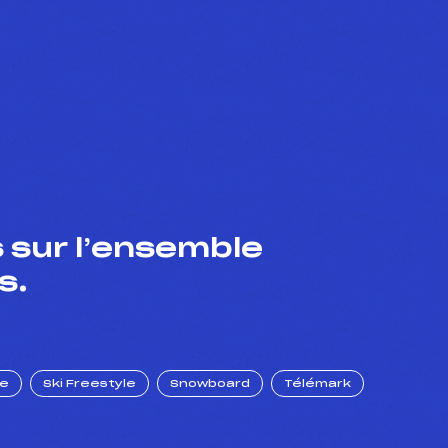
 sur l’ensemble
s.
ue
Ski Freestyle
Snowboard
Télémark