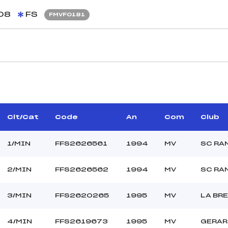
08
FS
FMVF0181
CARACTÉRISTIQU
VIZIER CLAUDE (MV)
Piste :
–
Distance :
ANDRE REGIS (MV)
Point Haut :
Clt/Cat
Code
An
Com
Club
Point Bas :
Montée Tot. :
1/MIN
FFS2626561
1994
MV
SC RA
Montée Max. :
Homologation :
2/MIN
FFS2626562
1994
MV
SC RA
3/MIN
FFS2620265
1995
MV
LA BR
–
–
MIN
4/MIN
FFS2619673
1995
MV
GERAR