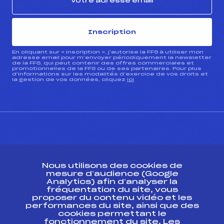
Inscription
En cliquant sur « inscription », j’autorise la FFS à utiliser mon
adresse email pour m’envoyer périodiquement la newsletter
de la FFS, qui peut contenir des offres commerciales et
promotionnelles de la FFS ou de ses partenaires. Pour plus
d’informations sur les modalités d’exercice de vos droits et
la gestion de vos données, cliquez
ici
CONTACT
Nous utilisons des cookies de
ESPACE PRESSE
mesure d’audience (Google
Analytics) afin d’analyser la
fréquentation du site, vous
Ressources
proposer du contenu vidéo et les
performances du site, ainsi que des
Pass’Neige
cookies permettant le
Projet sportif fédéral
fonctionnement du site. Les