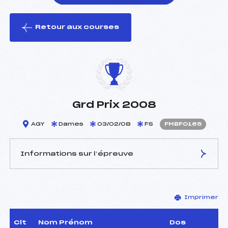
Retour aux courses
foi(s) le ski
Grd Prix 2008
AGY
Dames
03/02/08
FS
FMBF0165
Informations sur l’épreuve
JURY DE COMPÉTITION
Imprimer
Délégué Technique :
MICKAEL GIRARD
BERTHET (MB)
D.T Adjoint :
–
Clt
Nom Prénom
Dos