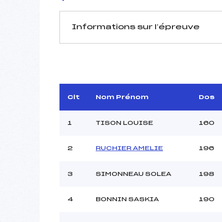
Informations sur l’épreuve
JURY DE COMPÉTITION
Délégué Technique :
GR
D.T Adjoint :
Dir. Epreuve :
LO
Clt
Nom Prénom
Dos
1
TISON LOUISE
160
2
RUCHIER AMELIE
196
Pénalité appliquée :
3
SIMONNEAU SOLEA
198
Coefficient :
Catégorie :
4
BONNIN SASKIA
190
Style :