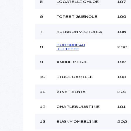
5
LOCATELLI CHLOE
197
6
FOREST GUENOLE
199
7
BUISSON VICTORIA
195
DUCORDEAU
8
200
JULIETTE
9
ANDRE MEIJE
192
10
RICCI CAMILLE
193
11
VIVET SINTA
201
12
CHARLES JUSTINE
191
13
SUGNY OMBELINE
202