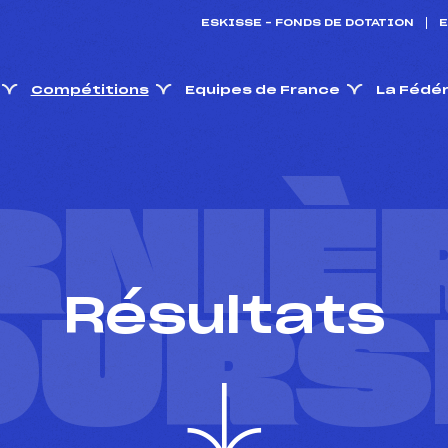
ESKISSE – FONDS DE DOTATION
E
Compétitions
Equipes de France
La Fédé
RNIÈ
Résultats
OURS