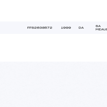
SA
FFS2638572
1999
DA
MEAU