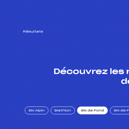
Résultats
Découvrez les 
d
Ski Alpin
Biathlon
Ski de Fond
Ski de 