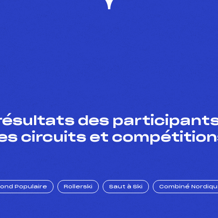
résultats des participants
es circuits et compétition
Fond Populaire
Rollerski
Saut à Ski
Combiné Nordiq