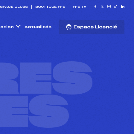
SPACE CLUBS
BOUTIQUE FFS
FFS TV
ration
Actualités
Espace Licencié
RES
ES