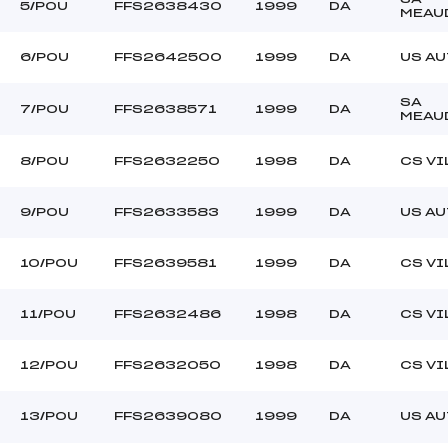
5/POU
FFS2638430
1999
DA
MEAU
6/POU
FFS2642500
1999
DA
US A
SA
7/POU
FFS2638571
1999
DA
MEAU
8/POU
FFS2632250
1998
DA
CS VI
9/POU
FFS2633583
1999
DA
US A
10/POU
FFS2639581
1999
DA
CS VI
11/POU
FFS2632486
1998
DA
CS VI
12/POU
FFS2632050
1998
DA
CS VI
13/POU
FFS2639080
1999
DA
US A