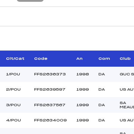
CARACTÉRISTIQU
AVA DOMINIQUE (DA)
Piste :
–
Distance :
CATELLI PASCAL (DA)
Point Haut :
Clt/Cat
Code
An
Com
Club
Point Bas :
Montée Tot. :
1/POU
FFS2636373
1998
DA
GUC 
Montée Max. :
Homologation :
2/POU
FFS2639597
1999
DA
US A
SA
–
3/POU
FFS2637567
1999
DA
MEAU
–
POU
4/POU
FFS2634009
1999
DA
US A
L
SA