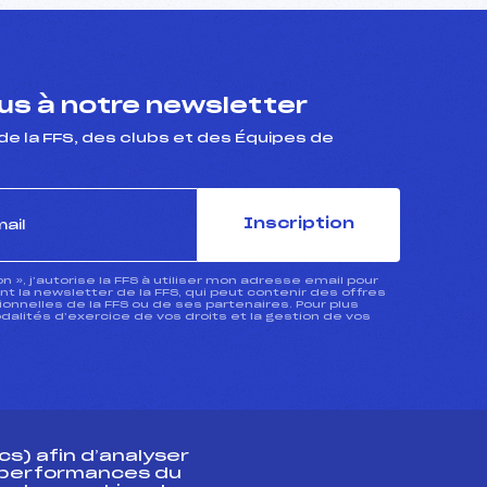
s à notre newsletter
de la FFS, des clubs et des Équipes de
Inscription
ion », j’autorise la FFS à utiliser mon adresse email pour
 la newsletter de la FFS, qui peut contenir des offres
nnelles de la FFS ou de ses partenaires. Pour plus
dalités d’exercice de vos droits et la gestion de vos
s) afin d’analyser
s performances du