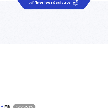
Affiner les résultats
FS
FDAF0060