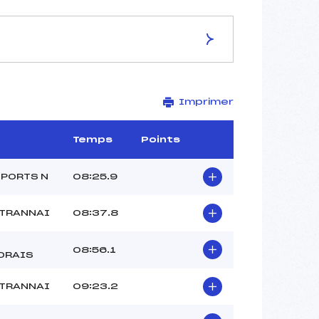
ES DE LA PISTE
Imprimer
–
2.5 km
–
Temps
Points
–
–
SPORTS N
08:25.9
–
–
UTRANNAI
08:37.8
08:56.1
DRAIS
UTRANNAI
09:23.2