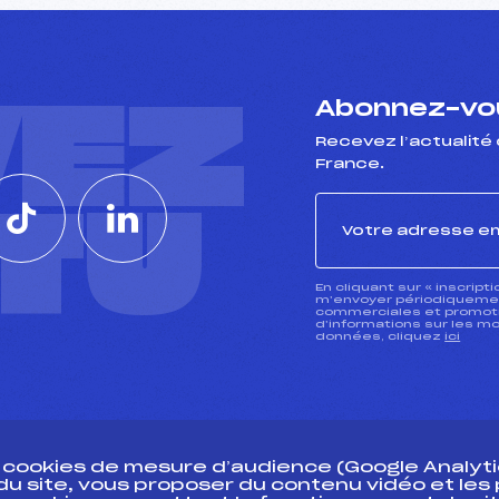
VEZ
Abonnez-vou
Recevez l’actualité 
France.
CTU
En cliquant sur « inscript
m’envoyer périodiquement
commerciales et promotio
d’informations sur les mo
données, cliquez
ici
s cookies de mesure d’audience (Google Analytic
 du site, vous proposer du contenu vidéo et le