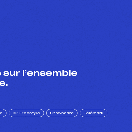
 sur l’ensemble
s.
ue
Ski Freestyle
Snowboard
Télémark