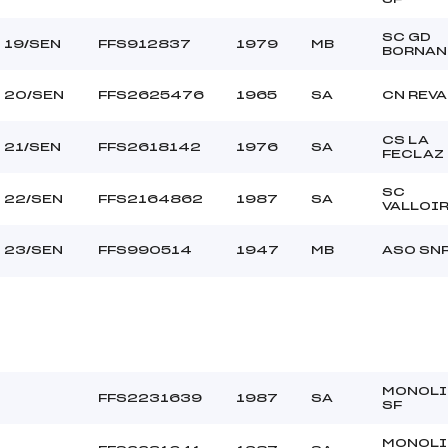
SC GD
19/SEN
FFS912837
1979
MB
BORNAN
20/SEN
FFS2625476
1965
SA
CN REV
CS LA
21/SEN
FFS2618142
1976
SA
FECLAZ
SC
22/SEN
FFS2164862
1987
SA
VALLOI
23/SEN
FFS990514
1947
MB
ASO SN
MONOLI
FFS2231639
1987
SA
SF
MONOLI