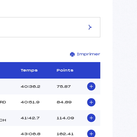
ES DE LA PISTE
Imprimer
PISTE DE REPLIS
9 km
1980 m
Temps
Points
1350 m
–
40:36.2
75.87
–
-1
ARD
40:51.9
84.89
41:42.7
114.09
CH
43:06.8
162.41