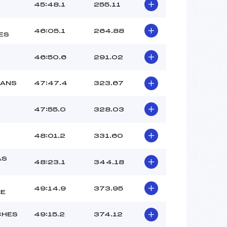
45:48.1
255.11
46:05.1
264.88
ES
46:50.6
291.02
SANS
47:47.4
323.67
47:55.0
328.03
48:01.2
331.60
AS
48:23.1
344.18
49:14.9
373.95
RE
CHES
49:15.2
374.12