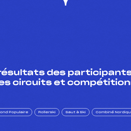
résultats des participants
es circuits et compétition
Fond Populaire
Rollerski
Saut à Ski
Combiné Nordiq