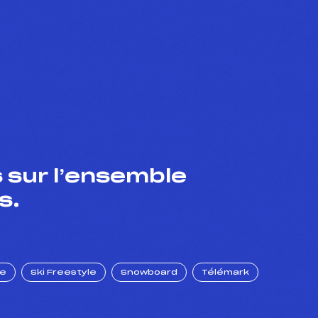
 sur l’ensemble
s.
ue
Ski Freestyle
Snowboard
Télémark