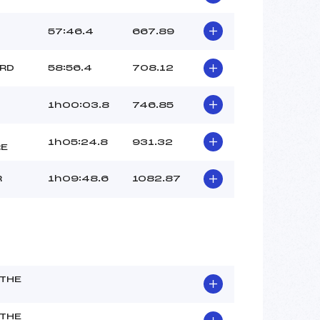
57:46.4
667.89
ARD
58:56.4
708.12
1h00:03.8
746.85
1h05:24.8
931.32
RE
R
1h09:48.6
1082.87
THE
THE