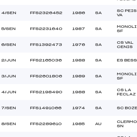
L
SC PEI
4/SEN
FFS2326452
1986
SA
VA
MONOLI
5/SEN
FFS2231640
1987
SA
SF
CS VAL
6/SEN
FFS1392473
1976
SA
CENIS
2/JUN
FFS2165036
1988
SA
ES BES
MONOLI
3/JUN
FFS2601806
1989
SA
SF
CS LA
4/JUN
FFS2198490
1988
SA
FECLAZ
7/SEN
FFS1491066
1974
SA
SC BOZ
CLERMO
8/SEN
FFS2289610
1985
AU
SN