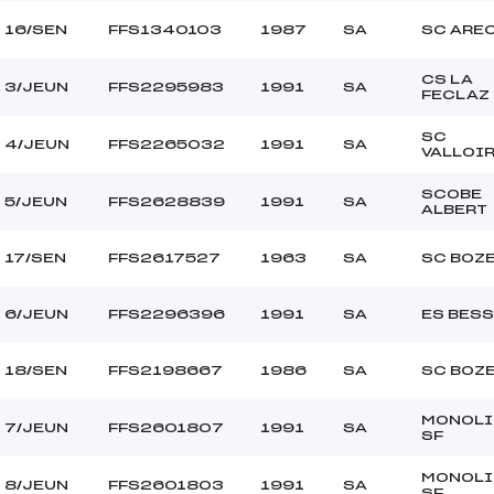
16/SEN
FFS1340103
1987
SA
SC ARE
CS LA
3/JEUN
FFS2295983
1991
SA
FECLAZ
SC
4/JEUN
FFS2265032
1991
SA
VALLOI
SCOBE
5/JEUN
FFS2628839
1991
SA
ALBERT
17/SEN
FFS2617527
1963
SA
SC BOZ
6/JEUN
FFS2296396
1991
SA
ES BES
18/SEN
FFS2198667
1986
SA
SC BOZ
MONOLI
7/JEUN
FFS2601807
1991
SA
SF
MONOLI
8/JEUN
FFS2601803
1991
SA
SF