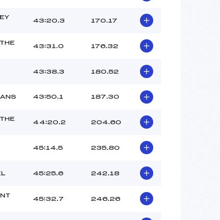
SEY
43:20.3
170.17
THE
43:31.0
176.32
43:38.3
180.52
SANS
43:50.1
187.30
THE
44:20.2
204.60
45:14.5
235.80
EL
45:25.6
242.18
NT
45:32.7
246.26