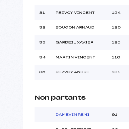
31
REZVOY VINCENT
124
32
BOUGON ARNAUD
126
33
GARDEIL XAVIER
125
34
MARTIN VINCENT
116
35
REZVOY ANDRE
131
Non partants
DAMEVIN REMI
91