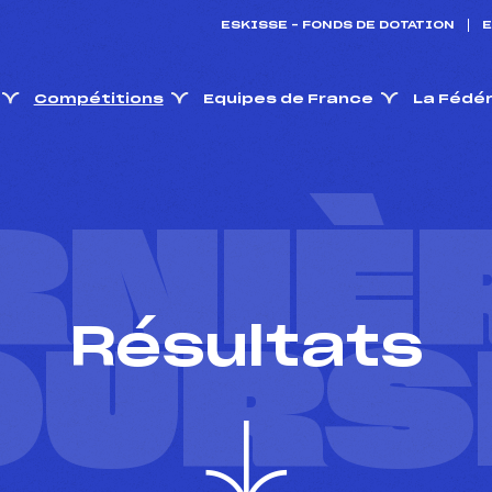
ESKISSE – FONDS DE DOTATION
E
Compétitions
Equipes de France
La Fédé
RNIÈ
Résultats
OURS