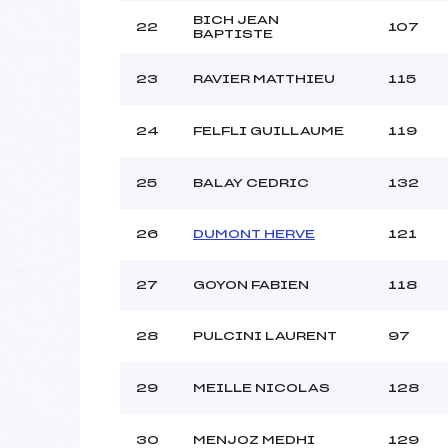
BICH JEAN
22
107
BAPTISTE
23
RAVIER MATTHIEU
115
24
FELFLI GUILLAUME
119
25
BALAY CEDRIC
132
26
DUMONT HERVE
121
27
GOYON FABIEN
118
28
PULCINI LAURENT
97
29
MEILLE NICOLAS
128
30
MENJOZ MEDHI
129