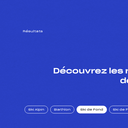
Résultats
Découvrez les 
d
Ski Alpin
Biathlon
Ski de Fond
Ski de 