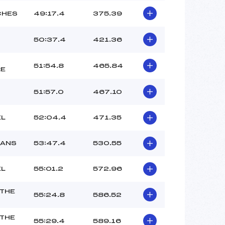
CHES
49:17.4
375.39
50:37.4
421.36
51:54.8
465.84
RE
51:57.0
467.10
EL
52:04.4
471.35
SANS
53:47.4
530.55
EL
55:01.2
572.96
THE
55:24.8
586.52
THE
55:29.4
589.16