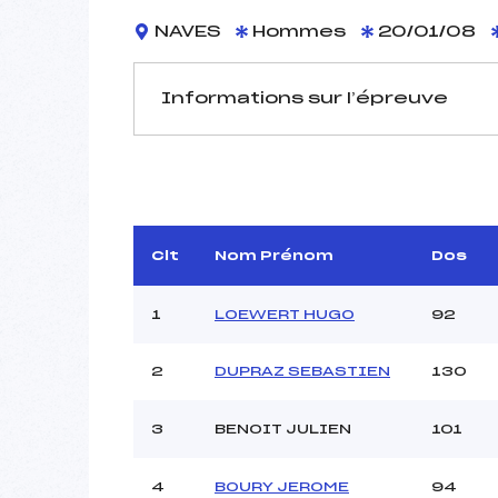
NAVES
Hommes
20/01/08
Informations sur l’épreuve
JURY DE COMPÉTITION
Délégué Technique :
R
D.T Adjoint :
Dir. Epreuve :
M
Clt
Nom Prénom
Dos
1
LOEWERT HUGO
92
2
DUPRAZ SEBASTIEN
130
Pénalité appliquée :
3
BENOIT JULIEN
101
Coefficient :
Catégorie :
4
BOURY JEROME
94