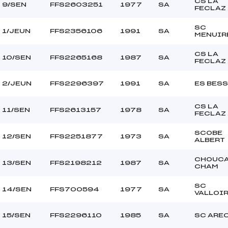
CS LA
9/SEN
FFS2603251
1977
SA
FECLAZ
SC
1/JEUN
FFS2356106
1991
SA
MENUIR
CS LA
10/SEN
FFS2265168
1987
SA
FECLAZ
2/JEUN
FFS2296397
1991
SA
ES BES
CS LA
11/SEN
FFS2613157
1978
SA
FECLAZ
SCOBE
12/SEN
FFS2251877
1973
SA
ALBERT
CHOUC
13/SEN
FFS2198212
1987
SA
CHAM
SC
14/SEN
FFS700594
1977
SA
VALLOI
15/SEN
FFS2296110
1985
SA
SC ARE