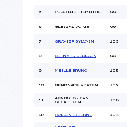
Style :
5
PELLICIER TIMOTHE
99
6
GLEIZAL JORIS
95
7
GRAVIER SYLVAIN
103
8
BERNARD GISLAIN
98
9
MEILLE BRUNO
105
10
GENDARME ADRIEN
102
ARNOULD JEAN
11
100
SEBASTIEN
12
ROLLIN ETIENNE
104