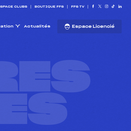
SPACE CLUBS
BOUTIQUE FFS
FFS TV
ration
Actualités
Espace Licencié
RES
ES