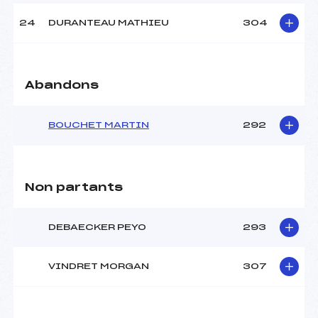
24
DURANTEAU MATHIEU
304
Abandons
BOUCHET MARTIN
292
Non partants
DEBAECKER PEYO
293
VINDRET MORGAN
307