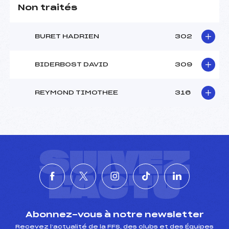
Non traités
BURET HADRIEN
302
BIDERBOST DAVID
309
REYMOND TIMOTHEE
316
SUIVEZ
L'ACTU
Abonnez-vous à notre newsletter
Recevez l’actualité de la FFS, des clubs et des Équipes