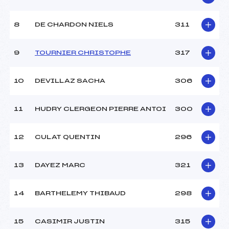
8
DE CHARDON NIELS
311
9
TOURNIER CHRISTOPHE
317
10
DEVILLAZ SACHA
306
11
HUDRY CLERGEON PIERRE ANTOI
300
12
CULAT QUENTIN
296
13
DAYEZ MARC
321
14
BARTHELEMY THIBAUD
298
15
CASIMIR JUSTIN
315