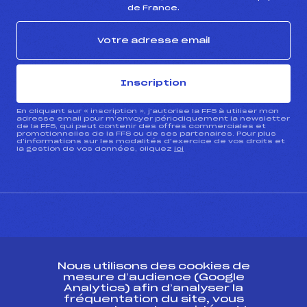
de France.
Inscription
En cliquant sur « inscription », j’autorise la FFS à utiliser mon
adresse email pour m’envoyer périodiquement la newsletter
de la FFS, qui peut contenir des offres commerciales et
promotionnelles de la FFS ou de ses partenaires. Pour plus
d’informations sur les modalités d’exercice de vos droits et
la gestion de vos données, cliquez
ici
CONTACT
Nous utilisons des cookies de
ESPACE PRESSE
mesure d’audience (Google
Analytics) afin d’analyser la
fréquentation du site, vous
Ressources