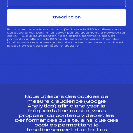
Inscription
En cliquant sur « inscription », j’autorise la FFS à utiliser mon
adresse email pour m’envoyer périodiquement la newsletter
de la FFS, qui peut contenir des offres commerciales et
promotionnelles de la FFS ou de ses partenaires. Pour plus
d’informations sur les modalités d’exercice de vos droits et
la gestion de vos données, cliquez
ici
CONTACT
Nous utilisons des cookies de
ESPACE PRESSE
mesure d’audience (Google
Analytics) afin d’analyser la
fréquentation du site, vous
Ressources
proposer du contenu vidéo et les
performances du site, ainsi que des
Pass’Neige
cookies permettant le
Projet sportif fédéral
fonctionnement du site. Les