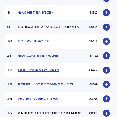
8
GACHET BASTIEN
332
9
BURGAT CHARVILLON ROMAIN
357
10
BOURY JEROME
341
11
GURLIAT STEPHANE
342
12
COLOMBAN SYLVAIN
347
13
PERRILLAT BOTONNET JOEL
339
14
MOREIRA GEORGES
328
15
KARLESKIND PIERRE EMMANUEL
337