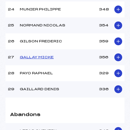
24
MUNIER PHILIPPE
348
25
NORMAND NICOLAS
354
26
GILSON FREDERIC
359
27
GALLAY MICKE
356
28
PAYO RAPHAEL
329
29
GAILLARD DENIS
336
Abandons