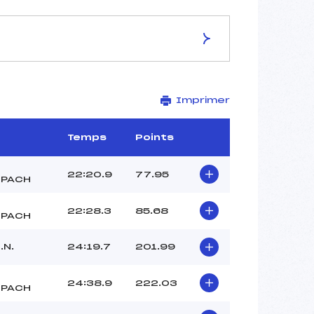
ES DE LA PISTE
Imprimer
PISTE DU BREITFIRST
7.5 km
1200 m
Temps
Points
1150 m
75 m
22:20.9
77.95
SPACH
15 m
151
22:28.3
85.68
SPACH
.N.
24:19.7
201.99
24:38.9
222.03
SPACH