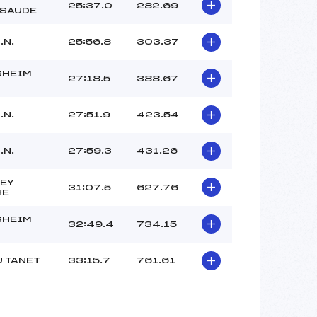
25:37.0
282.69
SAUDE
.N.
25:56.8
303.37
SHEIM
27:18.5
388.67
.N.
27:51.9
423.54
.N.
27:59.3
431.26
EY
31:07.5
627.76
HE
SHEIM
32:49.4
734.15
U TANET
33:15.7
761.61