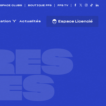
SPACE CLUBS
BOUTIQUE FFS
FFS TV
ration
Actualités
Espace Licencié
RES
ES