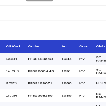
CARACTÉRISTIQU
ANGE PHILIPPE (MV)
Piste :
–
Distance :
OFF DOMINIQUE (MV)
Point Haut :
Clt/Cat
Code
An
Com
Club
Point Bas :
Montée Tot. :
SC
1/SEN
FFS2188548
1984
MV
RAN
Montée Max. :
Homologation :
SC
1/JEUN
FFS2266443
1991
MV
RAN
77.9500
2/SEN
FFS2199671
1986
MV
H.M.S
1400
JE/SEN
SC
1/JUN
FFS2358186
1989
MV
RAN
C