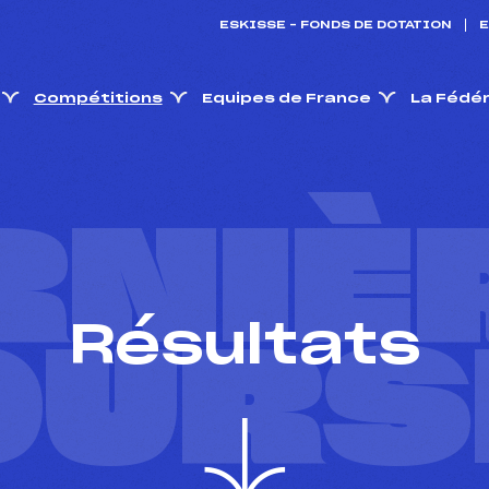
ESKISSE – FONDS DE DOTATION
E
Compétitions
Equipes de France
La Fédé
RNIÈ
Résultats
OURS