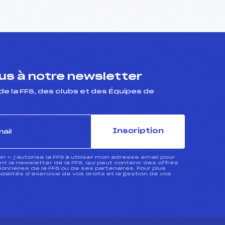
s à notre newsletter
de la FFS, des clubs et des Équipes de
Inscription
ion », j’autorise la FFS à utiliser mon adresse email pour
 la newsletter de la FFS, qui peut contenir des offres
nnelles de la FFS ou de ses partenaires. Pour plus
dalités d’exercice de vos droits et la gestion de vos