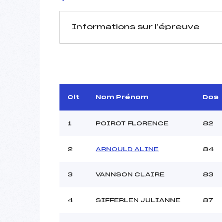
Informations sur l’épreuve
JURY DE COMPÉTITION
Délégué Technique :
GRANDEM
D.T Adjoint :
Dir. Epreuve :
KIRCHH
Clt
Nom Prénom
Dos
1
POIROT FLORENCE
82
2
ARNOULD ALINE
84
Pénalité appliquée :
3
VANNSON CLAIRE
83
Coefficient :
Catégorie :
4
SIFFERLEN JULIANNE
87
Style :