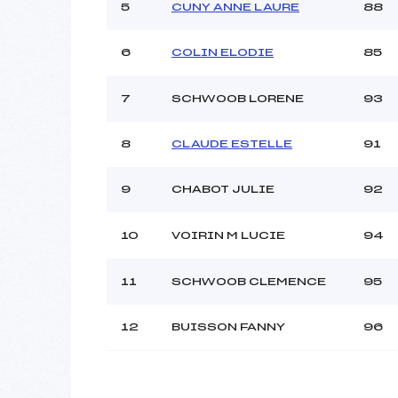
5
CUNY ANNE LAURE
88
6
COLIN ELODIE
85
7
SCHWOOB LORENE
93
8
CLAUDE ESTELLE
91
9
CHABOT JULIE
92
10
VOIRIN M LUCIE
94
11
SCHWOOB CLEMENCE
95
12
BUISSON FANNY
96