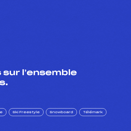
 sur l’ensemble
s.
ue
Ski Freestyle
Snowboard
Télémark