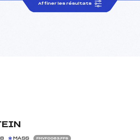
Affiner les résultats
TEIN
08
MASS
FMVF0063.FFS