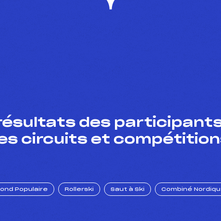
résultats des participants
es circuits et compétition
Fond Populaire
Rollerski
Saut à Ski
Combiné Nordiq