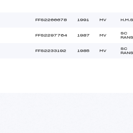
FFS2266678
1991
MV
H.M.S
SC
FFS2297764
1987
MV
RAN
SC
FFS2233192
1985
MV
RAN