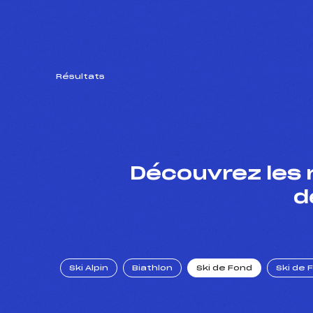
Résultats
Découvrez les 
d
Ski Alpin
Biathlon
Ski de Fond
Ski de 