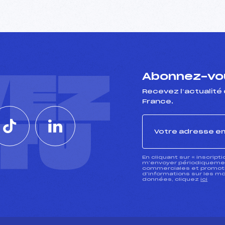
VEZ
Abonnez-vou
Recevez l’actualité 
France.
CTU
En cliquant sur « inscript
m’envoyer périodiquement
commerciales et promotio
d’informations sur les mo
données, cliquez
ici