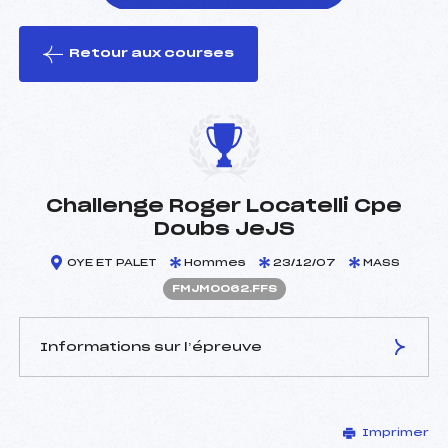
Retour aux courses
foi(s) le ski
Challenge Roger Locatelli Cpe
Doubs JeJS
OYE ET PALET
Hommes
23/12/07
MASS
FMJM0062.FFS
Informations sur l’épreuve
JURY DE COMPÉTITION
Imprimer
Délégué Technique :
SALVI PIERRE (MJ)