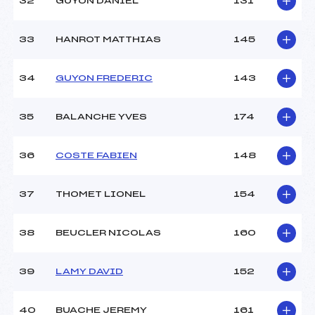
32
GUYON DANIEL
131
33
HANROT MATTHIAS
145
34
GUYON FREDERIC
143
35
BALANCHE YVES
174
36
COSTE FABIEN
148
37
THOMET LIONEL
154
38
BEUCLER NICOLAS
160
39
LAMY DAVID
152
40
BUACHE JEREMY
161