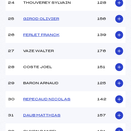
24
THOUVEREY SYLVAIN
128
25
GIROD OLIVIER
156
26
FERLET FRANCK
139
27
VAZE WALTER
176
28
COSTE JOEL
151
29
BARON ARNAUD
125
30
REPECAUD NICOLAS
142
31
DAUB MATTHIAS
157