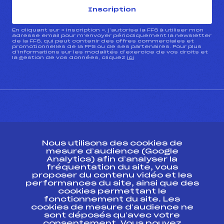
Inscription
En cliquant sur « inscription », j’autorise la FFS à utiliser mon
adresse email pour m’envoyer périodiquement la newsletter
de la FFS, qui peut contenir des offres commerciales et
promotionnelles de la FFS ou de ses partenaires. Pour plus
d’informations sur les modalités d’exercice de vos droits et
la gestion de vos données, cliquez
ici
CONTACT
Nous utilisons des cookies de
ESPACE PRESSE
mesure d’audience (Google
Analytics) afin d’analyser la
fréquentation du site, vous
Ressources
proposer du contenu vidéo et les
performances du site, ainsi que des
Pass’Neige
cookies permettant le
Projet sportif fédéral
fonctionnement du site. Les
cookies de mesure d’audience ne
Projet de performance fédéral
sont déposés qu’avec votre
Antidopage
consentement. Vous pouvez