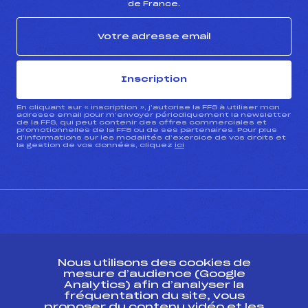
de France.
Inscription
En cliquant sur « inscription », j’autorise la FFS à utiliser mon
adresse email pour m’envoyer périodiquement la newsletter
de la FFS, qui peut contenir des offres commerciales et
promotionnelles de la FFS ou de ses partenaires. Pour plus
d’informations sur les modalités d’exercice de vos droits et
la gestion de vos données, cliquez
ici
CONTACT
Nous utilisons des cookies de
ESPACE PRESSE
mesure d’audience (Google
Analytics) afin d’analyser la
fréquentation du site, vous
Ressources
proposer du contenu vidéo et les