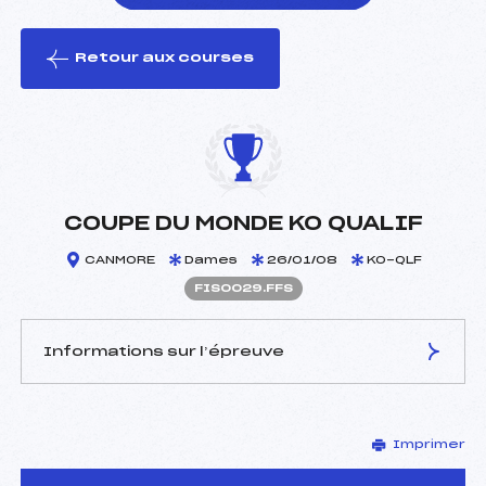
Retour aux courses
foi(s) le ski
COUPE DU MONDE KO QUALIF
CANMORE
Dames
26/01/08
KO-QLF
FIS0029.FFS
Informations sur l’épreuve
JURY DE COMPÉTITION
Imprimer
Délégué Technique :
–
D.T Adjoint :
–