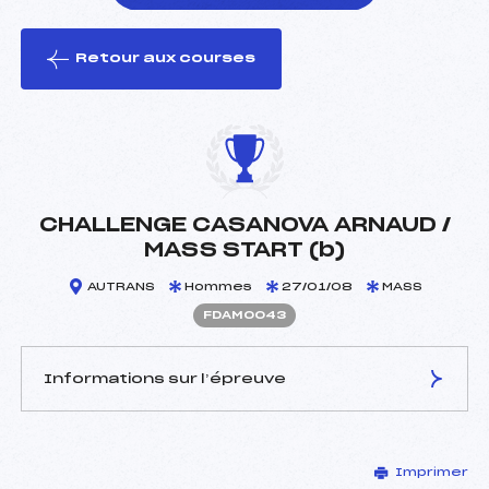
Retour aux courses
foi(s) le ski
CHALLENGE CASANOVA ARNAUD /
MASS START (b)
AUTRANS
Hommes
27/01/08
MASS
FDAM0043
Informations sur l’épreuve
JURY DE COMPÉTITION
Imprimer
Délégué Technique :
HAMM MICHEL (IF)