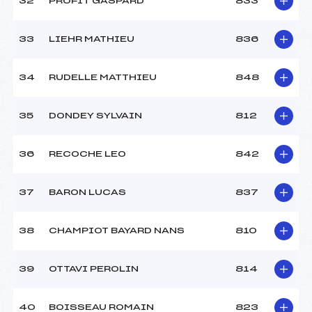
32
PROFIT GASPARD
833
33
LIEHR MATHIEU
836
34
RUDELLE MATTHIEU
848
35
DONDEY SYLVAIN
812
36
RECOCHE LEO
842
37
BARON LUCAS
837
38
CHAMPIOT BAYARD NANS
810
39
OTTAVI PEROLIN
814
40
BOISSEAU ROMAIN
823