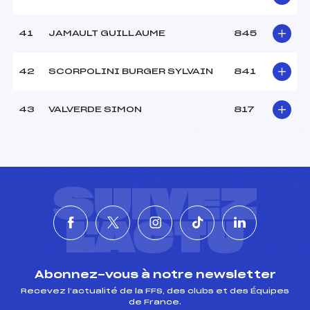
41
JAMAULT GUILLAUME
845
42
SCORPOLINI BURGER SYLVAIN
841
43
VALVERDE SIMON
817
SUIVEZ
L'ACTU
Abonnez-vous à notre newsletter
Recevez l’actualité de la FFS, des clubs et des Équipes
de France.