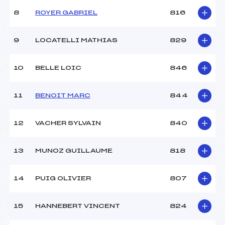
8
ROYER GABRIEL
816
9
LOCATELLI MATHIAS
829
10
BELLE LOIC
846
11
BENOIT MARC
844
12
VACHER SYLVAIN
840
13
MUNOZ GUILLAUME
818
14
PUIG OLIVIER
807
15
HANNEBERT VINCENT
824