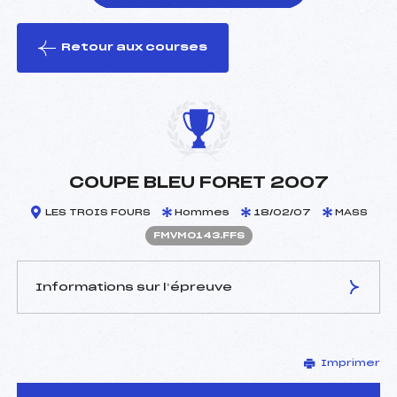
Retour aux courses
foi(s) le ski
COUPE BLEU FORET 2007
LES TROIS FOURS
Hommes
18/02/07
MASS
FMVM0143.FFS
Informations sur l’épreuve
JURY DE COMPÉTITION
Imprimer
Délégué Technique :
VIAL MICHEL (MV)
D.T Adjoint :
–