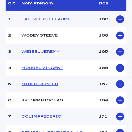
Dir. Epreuve :
FRATTINI LUDOVIC (MV)
Clt
Nom Prénom
Dos
1
LALEVEE GUILLAUME
160
CARACTÉRISTIQUES DE LA PISTE
Piste :
Piste de Replis
2
WODEY STEEVE
168
Distance :
15 km
Point Haut :
1249 m
3
WEIBEL JEREMY
165
Point Bas :
1208 m
Montée Tot. :
354 m
Montée Max. :
28 m
4
MOUGEL VINCENT
166
Homologation :
–
5
MICLO OLIVIER
167
Pénalité appliquée :
38.9100
Coefficient :
1400
6
KREMPP NICOLAS
164
Catégorie :
SEN
Style :
C
7
COLIN FREDERIC
171