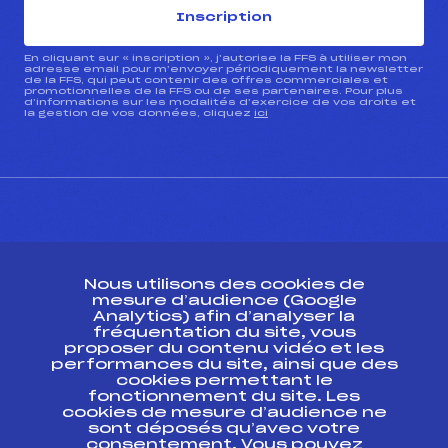
Inscription
En cliquant sur « inscription », j’autorise la FFS à utiliser mon
adresse email pour m’envoyer périodiquement la newsletter
de la FFS, qui peut contenir des offres commerciales et
promotionnelles de la FFS ou de ses partenaires. Pour plus
d’informations sur les modalités d’exercice de vos droits et
la gestion de vos données, cliquez
ici
CONTACT
Nous utilisons des cookies de
ESPACE PRESSE
mesure d’audience (Google
Analytics) afin d’analyser la
fréquentation du site, vous
Ressources
proposer du contenu vidéo et les
performances du site, ainsi que des
Pass’Neige
cookies permettant le
Projet sportif fédéral
fonctionnement du site. Les
cookies de mesure d’audience ne
Projet de performance fédéral
sont déposés qu’avec votre
Antidopage
consentement. Vous pouvez