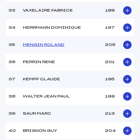
33
VAXELAIRE FABRICE
189
34
HERRMANN DOMINIQUE
197
35
MENGIN ROLAND
205
36
PERRIN RENE
201
37
KEMPF CLAUDE
195
38
WALTER JEAN PAUL
199
39
SAUR MARC
213
40
BRIGNON GUY
204