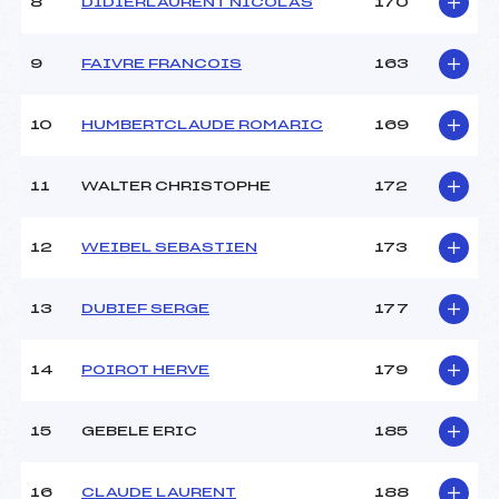
8
DIDIERLAURENT NICOLAS
170
9
FAIVRE FRANCOIS
163
10
HUMBERTCLAUDE ROMARIC
169
11
WALTER CHRISTOPHE
172
12
WEIBEL SEBASTIEN
173
13
DUBIEF SERGE
177
14
POIROT HERVE
179
15
GEBELE ERIC
185
16
CLAUDE LAURENT
188