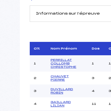
Informations sur l’épreuve
JURY DE COMPÉTITION
Délégué Technique :
R
D.T Adjoint :
Dir. Epreuve :
L
Clt
Nom Prénom
Dos
C
PERRILLAT
1
COLLOMB
1
1
CHRISTOPHE
CHAUVET
2
3
2
PIERRE
Pénalité appliquée :
DUVILLARD
3
4
3
Coefficient :
ROBIN
Catégorie :
GAILLARD
Style :
4
11
1
LILIAN