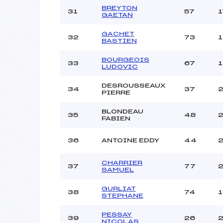
BREYTON
31
57
1
GAETAN
GACHET
32
73
1
BASTIEN
BOURGEOIS
33
67
1
LUDOVIC
DESROUSSEAUX
34
37
2
PIERRE
BLONDEAU
35
48
2
FABIEN
36
ANTOINE EDDY
44
2
CHARRIER
37
77
2
SAMUEL
GURLIAT
38
74
1
STEPHANE
PESSAY
39
26
2
NICOLAS