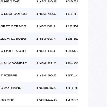
CS MEGEVE
1h33:20.8
108.51
SC LESFOURGS
1h33:43.0
114.44
ASPTT STRASB
1h33:59.1
118.74
VILLARD/BOEG
1h33:59.4
118.82
SC MONT NOIR
1h34:18.1
123.82
CHAUX DOMBIE
1h34:22.0
124.86
ST PIERRE
1h34:30.5
127.14
US AUTRANS
1h35:35.4
144.48
ASO SNR
1h35:44.0
146.78