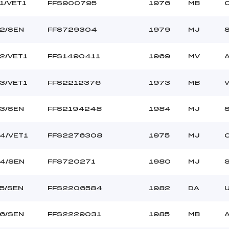
1/VET1
FFS900795
1976
MB
2/SEN
FFS729304
1979
MJ
2/VET1
FFS1490411
1969
MV
3/VET1
FFS2212376
1973
MB
3/SEN
FFS2194248
1984
MJ
4/VET1
FFS2276308
1975
MJ
4/SEN
FFS720271
1980
MJ
5/SEN
FFS2206584
1982
DA
6/SEN
FFS2229031
1985
MB