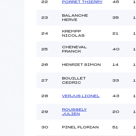
22
PORRET THIERRY
45
1
BALANCHE
23
35
1
HERVE
KREMPP
24
21
1
NICOLAS
CHENEVAL
25
40
1
FRANCK
26
HENRIET SIMON
14
1
BOUILLET
27
33
1
CEDRIC
28
VERJUS LIONEL
43
1
ROUSSELY
29
20
1
JULIEN
30
PINEL FLORIAN
51
1