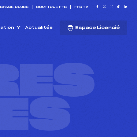
SPACE CLUBS
BOUTIQUE FFS
FFS TV
ration
Actualités
Espace Licencié
RES
ES