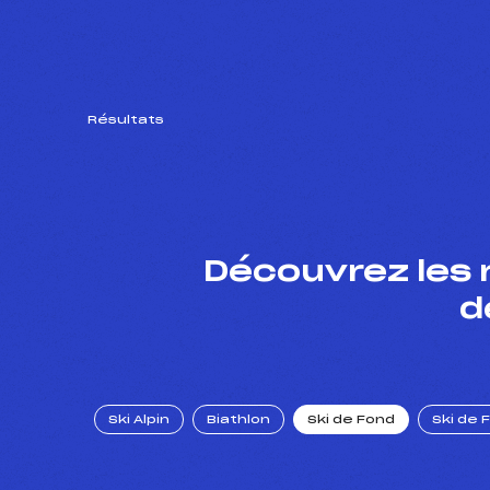
Résultats
Découvrez les 
d
Ski Alpin
Biathlon
Ski de Fond
Ski de 