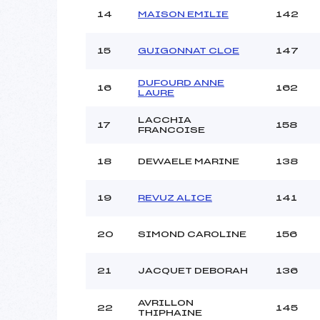
14
MAISON EMILIE
142
15
GUIGONNAT CLOE
147
DUFOURD ANNE
16
162
LAURE
LACCHIA
17
158
FRANCOISE
18
DEWAELE MARINE
138
19
REVUZ ALICE
141
20
SIMOND CAROLINE
156
21
JACQUET DEBORAH
136
AVRILLON
22
145
THIPHAINE