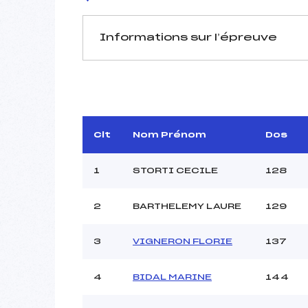
Informations sur l’épreuve
JURY DE COMPÉTITION
Délégué Technique :
MI
D.T Adjoint :
Dir. Epreuve :
ROGUE
Clt
Nom Prénom
Dos
1
STORTI CECILE
128
2
BARTHELEMY LAURE
129
Pénalité appliquée :
3
VIGNERON FLORIE
137
Coefficient :
Catégorie :
4
BIDAL MARINE
144
Style :