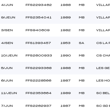
4/JUN
FFS2293462
1988
MB
VILLA
9/JEUN
FFS2354041
1989
MB
VILLA
3/SEN
FFS940609
1982
MB
VILLA
4/SEN
FFS1393457
1953
SA
CS LA 
10/JEUN
FFS2600933
1990
MB
CS CH
5/JUN
FFS2293368
1988
MB
LES GE
6/JUN
FFS2228566
1987
MB
LES H
11/JEUN
FFS2353664
1989
MB
SC BE
7/JUN
FFS2262937
1987
MB
SC GD