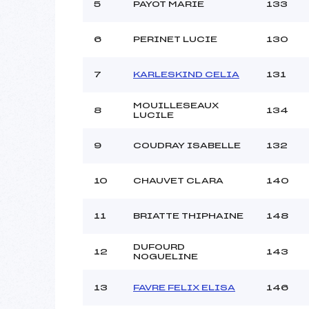
5
PAYOT MARIE
133
6
PERINET LUCIE
130
7
KARLESKIND CELIA
131
MOUILLESEAUX
8
134
LUCILE
9
COUDRAY ISABELLE
132
10
CHAUVET CLARA
140
11
BRIATTE THIPHAINE
148
DUFOURD
12
143
NOGUELINE
13
FAVRE FELIX ELISA
146