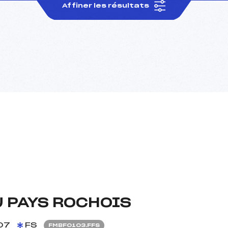
Affiner les résultats
U PAYS ROCHOIS
07
FS
FMBF0103.FFS