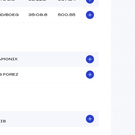
RD/BOEG
35:08.6
500.55
AMONIX
S FOREZ
IS