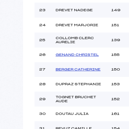
23
DREVET NADEGE
149
24
DREVET MARJORIE
151
COLLOMB CLERC
25
139
AURELIE
26
GENAND CHRISTEL
155
27
BERGER CATHERINE
150
28
DUPRAZ STEPHANIE
153
TOGNET BRUCHET
29
152
AUDE
30
DOUTAU JULIA
161
31
REVUZ CAMILLE
154