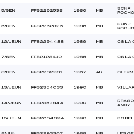
SCNP
5/SEN
FFS2262538
1986
MB
ROCHO
SCNP
6/SEN
FFS2262326
1986
MB
ROCHO
12/JEUN
FFS2294488
1989
MB
CS LA
7/SEN
FFS2128410
1986
MB
CS LA
8/SEN
FFS2202901
1967
AU
CLERM
13/JEUN
FFS2354033
1990
MB
VILLA
DRAGO
14/JEUN
FFS2353844
1990
MB
ANNY
15/JEUN
FFS2604094
1990
MB
SC BE
8/JUN
FFS2293367
1988
MB
LES GE