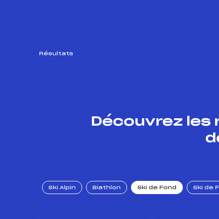
Résultats
Découvrez les 
d
Ski Alpin
Biathlon
Ski de Fond
Ski de 