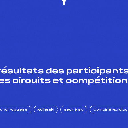
résultats des participants
es circuits et compétition
Fond Populaire
Rollerski
Saut à Ski
Combiné Nordiq