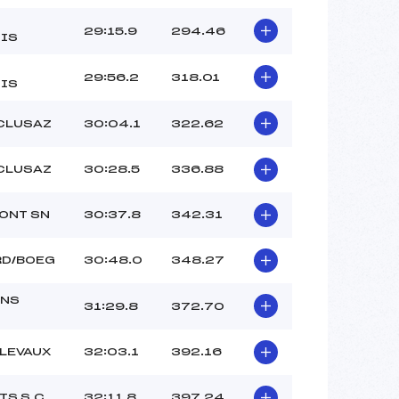
29:15.9
294.46
IS
29:56.2
318.01
IS
 CLUSAZ
30:04.1
322.62
 CLUSAZ
30:28.5
336.88
ONT SN
30:37.8
342.31
RD/BOEG
30:48.0
348.27
NS
31:29.8
372.70
LLEVAUX
32:03.1
392.16
TS S.C
32:11.8
397.24