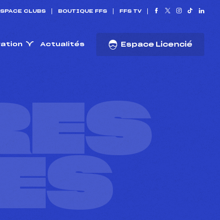
SPACE CLUBS
BOUTIQUE FFS
FFS TV
ration
Actualités
Espace Licencié
RES
ES