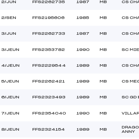
2/JUN
FFS2262735
1987
MB
CS CH
2/SEN
FFS2195606
1985
MB
CS CH
3/JUN
FFS2262733
1987
MB
CS CH
3/JEUN
FFS2353782
1990
MB
SC MI
4/JEUN
FFS2229544
1989
MB
CS CH
5/JEUN
FFS2262421
1989
MB
CS ME
6/JEUN
FFS2323493
1989
MB
SC GD
7/JEUN
FFS2354040
1990
MB
VILLA
DRAGO
8/JEUN
FFS2324154
1989
MB
ANNY