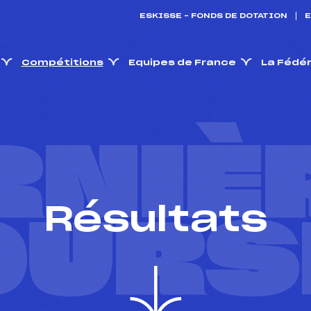
ESKISSE – FONDS DE DOTATION
E
Compétitions
Equipes de France
La Fédé
RNIÈ
Résultats
OURS