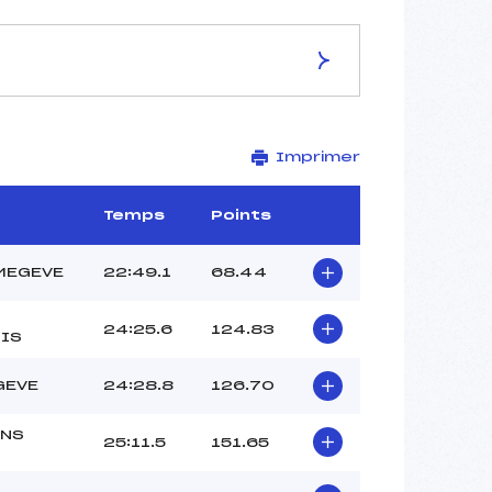
ES DE LA PISTE
Imprimer
–
10 km
–
Temps
Points
–
–
MEGEVE
22:49.1
68.44
–
–
24:25.6
124.83
IS
GEVE
24:28.8
126.70
NS
25:11.5
151.65