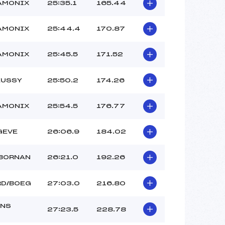
AMONIX
25:35.1
165.44
AMONIX
25:44.4
170.87
AMONIX
25:45.5
171.52
EUSSY
25:50.2
174.26
AMONIX
25:54.5
176.77
GEVE
26:06.9
184.02
 BORNAN
26:21.0
192.26
RD/BOEG
27:03.0
216.80
NS
27:23.5
228.78