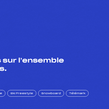
 sur l’ensemble
s.
ue
Ski Freestyle
Snowboard
Télémark