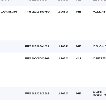
16/JEUN
FFS2228945
1989
MB
VILLA
FFS2323431
1989
MB
CS CH
FFS2635699
1986
AU
CRETE
SCNP
FFS2262322
1986
MB
ROCHO