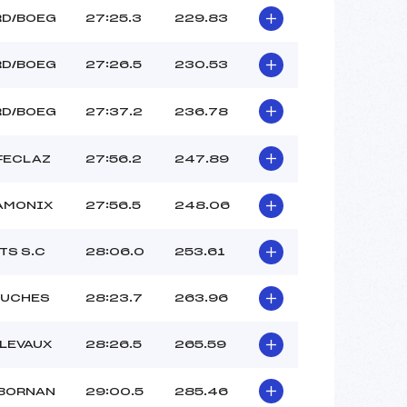
RD/BOEG
27:25.3
229.83
RD/BOEG
27:26.5
230.53
RD/BOEG
27:37.2
236.78
FECLAZ
27:56.2
247.89
AMONIX
27:56.5
248.06
TS S.C
28:06.0
253.61
OUCHES
28:23.7
263.96
LLEVAUX
28:26.5
265.59
 BORNAN
29:00.5
285.46