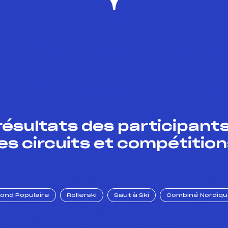
résultats des participants
es circuits et compétition
Fond Populaire
Rollerski
Saut à Ski
Combiné Nordiq