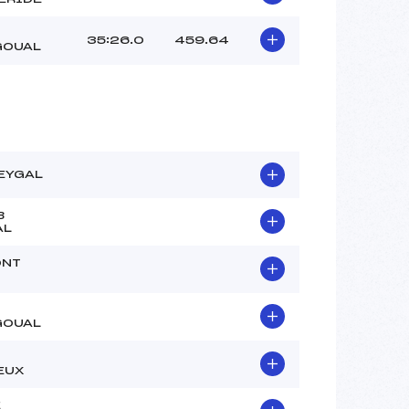
35:26.0
459.64
GOUAL
EYGAL
B
AL
ONT
GOUAL
EUX
E