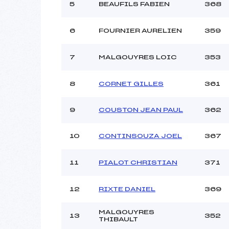
5
BEAUFILS FABIEN
368
6
FOURNIER AURELIEN
359
7
MALGOUYRES LOIC
353
8
CORNET GILLES
361
9
COUSTON JEAN PAUL
362
10
CONTINSOUZA JOEL
367
11
PIALOT CHRISTIAN
371
12
RIXTE DANIEL
369
MALGOUYRES
13
352
THIBAULT