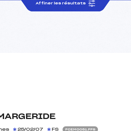
Affiner les résultats
 MARGERIDE
mes
25/02/07
FS
FCEM0051.FFS