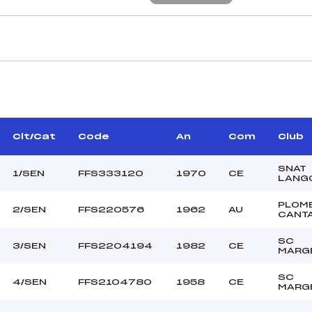
CARACTÉRISTIQU
ON JEAN CLAUDE (CE)
Piste :
–
Distance :
AURES JACQUES (CE)
Point Haut :
Clt/Cat
Code
An
Com
Club
Point Bas :
Montée Tot. :
SNAT
1/SEN
FFS333120
1970
CE
LANG
Montée Max. :
Homologation :
PLOM
2/SEN
FFS220576
1962
AU
CANT
SC
100.9000
3/SEN
FFS2204194
1982
CE
MARG
800
JE/SEN
SC
4/SEN
FFS2104780
1958
CE
MARG
L