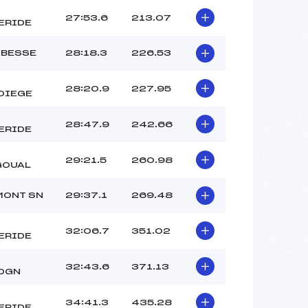
27:53.6
213.07
ERIDE
 BESSE
28:18.3
226.53
28:20.9
227.95
DIEGE
28:47.9
242.66
ERIDE
29:21.5
260.98
GOUAL
MONT SN
29:37.1
269.48
32:06.7
351.02
ERIDE
32:43.6
371.13
OGN
34:41.3
435.28
ERIDE