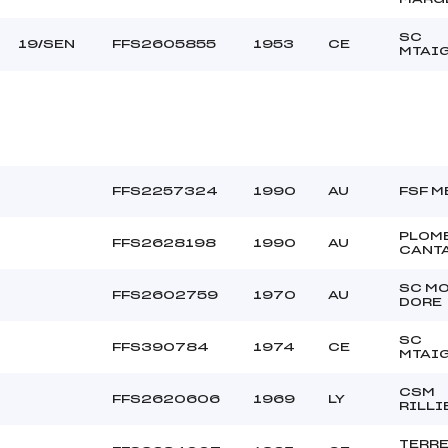
SC
19/SEN
FFS2605855
1953
CE
MTAI
FFS2257324
1990
AU
FSF M
PLOM
FFS2628198
1990
AU
CANT
SC M
FFS2602759
1970
AU
DORE
SC
FFS390784
1974
CE
MTAI
CSM
FFS2620606
1969
LY
RILLI
TERR