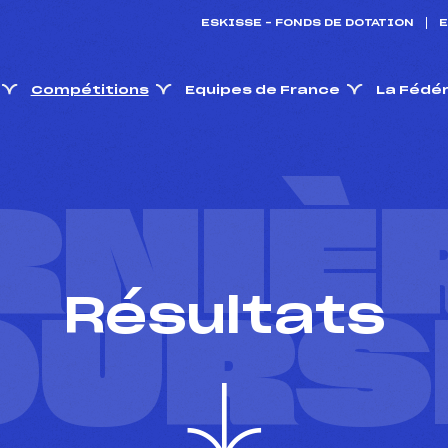
ESKISSE – FONDS DE DOTATION
E
Compétitions
Equipes de France
La Fédé
RNIÈ
Résultats
OURS