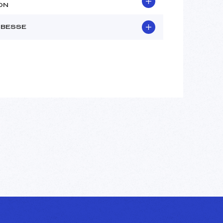
ON
 BESSE