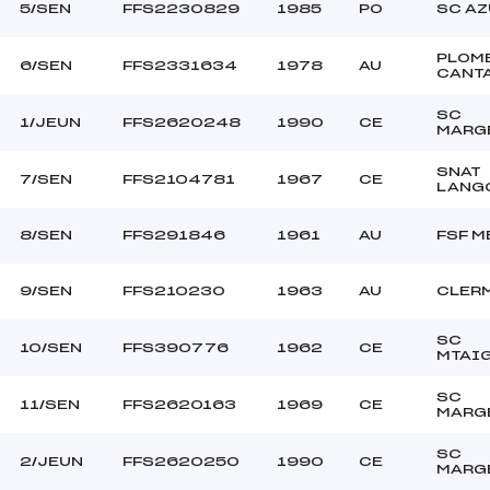
5/SEN
FFS2230829
1985
PO
SC A
PLOM
6/SEN
FFS2331634
1978
AU
CANT
SC
1/JEUN
FFS2620248
1990
CE
MARG
SNAT
7/SEN
FFS2104781
1967
CE
LANG
8/SEN
FFS291846
1961
AU
FSF M
9/SEN
FFS210230
1963
AU
CLER
SC
10/SEN
FFS390776
1962
CE
MTAI
SC
11/SEN
FFS2620163
1969
CE
MARG
SC
2/JEUN
FFS2620250
1990
CE
MARG