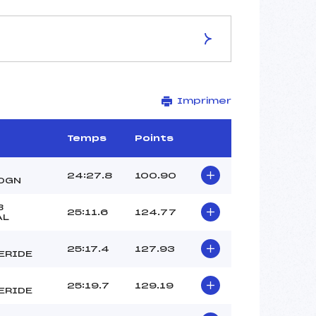
ES DE LA PISTE
Imprimer
Piste de Replis
10 km
–
Temps
Points
–
–
24:27.8
100.90
OGN
–
-1
B
25:11.6
124.77
AL
25:17.4
127.93
ERIDE
25:19.7
129.19
ERIDE