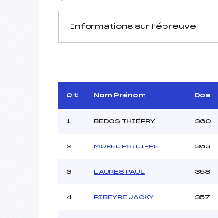
Informations sur l’épreuve
JURY DE COMPÉTITION
Délégué Technique :
THI
D.T Adjoint :
Dir. Epreuve :
L
Clt
Nom Prénom
Dos
1
BEDOS THIERRY
360
2
MOREL PHILIPPE
363
Pénalité appliquée :
3
LAURES PAUL
358
Coefficient :
Catégorie :
4
RIBEYRE JACKY
357
Style :