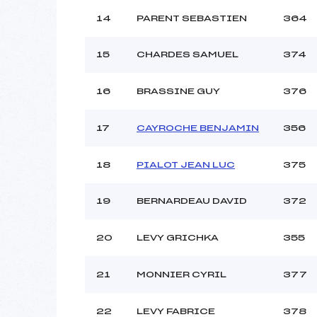
14
PARENT SEBASTIEN
364
15
CHARDES SAMUEL
374
16
BRASSINE GUY
376
17
CAYROCHE BENJAMIN
356
18
PIALOT JEAN LUC
375
19
BERNARDEAU DAVID
372
20
LEVY GRICHKA
355
21
MONNIER CYRIL
377
22
LEVY FABRICE
378