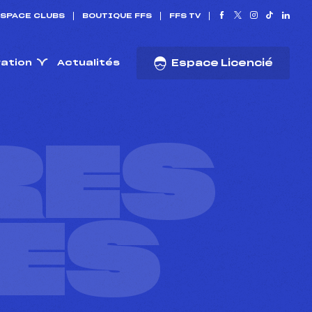
SPACE CLUBS
BOUTIQUE FFS
FFS TV
ration
Actualités
Espace Licencié
RES
ES