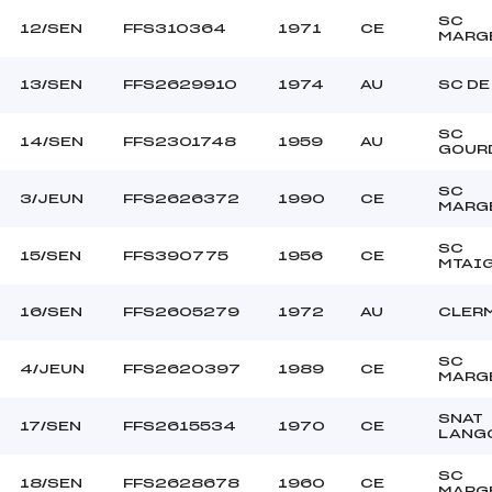
SC
12/SEN
FFS310364
1971
CE
MARG
13/SEN
FFS2629910
1974
AU
SC DE
SC
14/SEN
FFS2301748
1959
AU
GOUR
SC
3/JEUN
FFS2626372
1990
CE
MARG
SC
15/SEN
FFS390775
1956
CE
MTAI
16/SEN
FFS2605279
1972
AU
CLER
SC
4/JEUN
FFS2620397
1989
CE
MARG
SNAT
17/SEN
FFS2615534
1970
CE
LANG
SC
18/SEN
FFS2628678
1960
CE
MARG