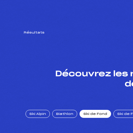
Résultats
Découvrez les 
d
Ski Alpin
Biathlon
Ski de Fond
Ski de 