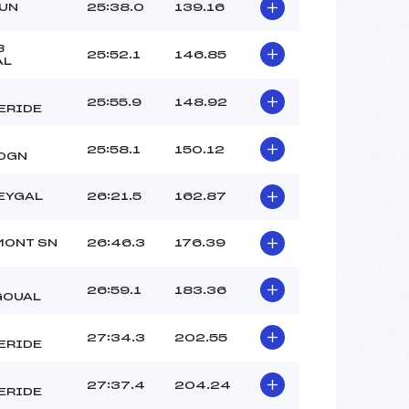
ZUN
25:38.0
139.16
B
25:52.1
146.85
AL
25:55.9
148.92
ERIDE
25:58.1
150.12
OGN
EYGAL
26:21.5
162.87
MONT SN
26:46.3
176.39
26:59.1
183.36
GOUAL
27:34.3
202.55
ERIDE
27:37.4
204.24
ERIDE