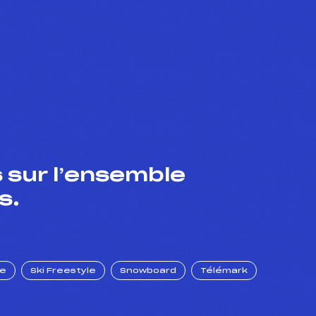
 sur l’ensemble
s.
ue
Ski Freestyle
Snowboard
Télémark