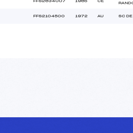
FFS2634007
1965
CE
RAND
FFS2104500
1972
AU
SC DE